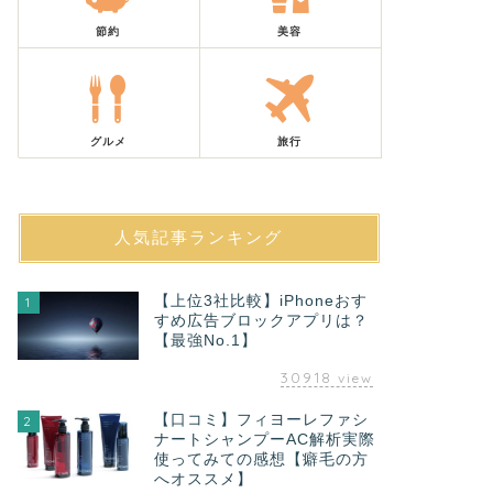
節約
美容
グルメ
旅行
人気記事ランキング
【上位3社比較】iPhoneおす
1
すめ広告ブロックアプリは？
【最強No.1】
30918
view
【口コミ】フィヨーレファシ
2
ナートシャンプーAC解析実際
使ってみての感想【癖毛の方
へオススメ】