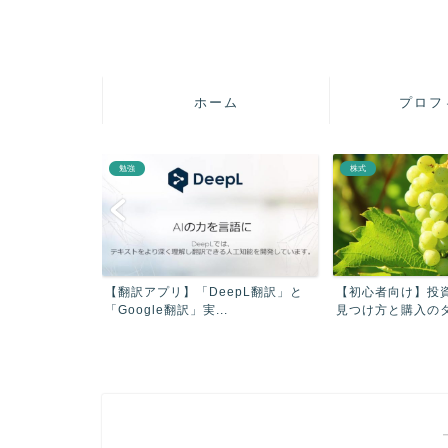
ホーム
プロフ
勉強
株式
疲れを軽減させ
【翻訳アプリ】「DeepL翻訳」と
【初心者向け】投
【...
「Google翻訳」実...
見つけ方と購入のタイ