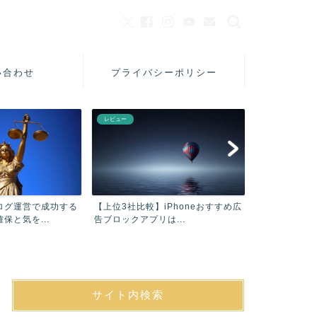
い合わせ
プライバシーポリシー
レビュー
美容
ログ運営で成功する
【上位3社比較】iPhoneおすすめ広
【口コミ】フ
保と気を...
告ブロックアプリは...
シャンプーAC
サイト内検索