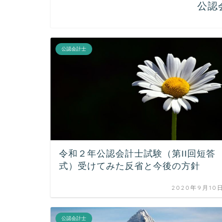
公認
公認会計士
令和２年公認会計士試験（第II回短答
式）受けてみた反省と今後の方針
2020年9月10
公認会計士