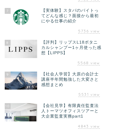
【実体験】スタバのバイトっ
7
てどんな感じ？面接から最初
にやる仕事の紹介
5736
view
【評判】リップスL18ボタニ
8
カルシャンプー1ヶ月使った感
想【LIPPS】
5568
view
【社会人学習】大原の会計士
9
講座半年間勉強した大変さと
感想まとめ
5531
view
【会社見学】有限責任監査法
10
人トーマツオフィスツアーと
大企業監査実務part1
4843
view