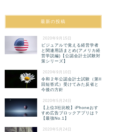
最新の投稿
2020年9月15日
ビジュアルで覚える経営学者
と関連用語まとめ(アメリカ経
営学説編)【公認会計士試験対
策シリーズ】
2020年9月10日
令和２年公認会計士試験（第II
回短答式）受けてみた反省と
今後の方針
2020年5月24日
【上位3社比較】iPhoneおす
すめ広告ブロックアプリは？
【最強No.1】
2020年5月24日