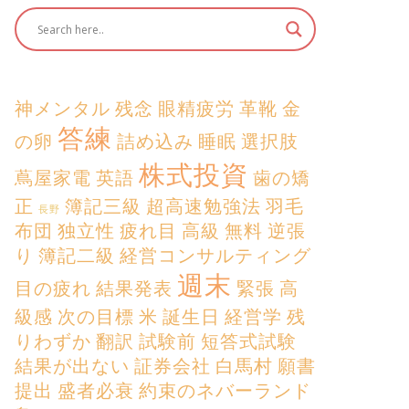
神メンタル
残念
眼精疲労
革靴
金
答練
の卵
詰め込み
睡眠
選択肢
株式投資
蔦屋家電
英語
歯の矯
正
簿記三級
超高速勉強法
羽毛
長野
布団
独立性
疲れ目
高級
無料
逆張
り
簿記二級
経営コンサルティング
週末
目の疲れ
結果発表
緊張
高
級感
次の目標
米
誕生日
経営学
残
りわずか
翻訳
試験前
短答式試験
結果が出ない
証券会社
白馬村
願書
提出
盛者必衰
約束のネバーランド