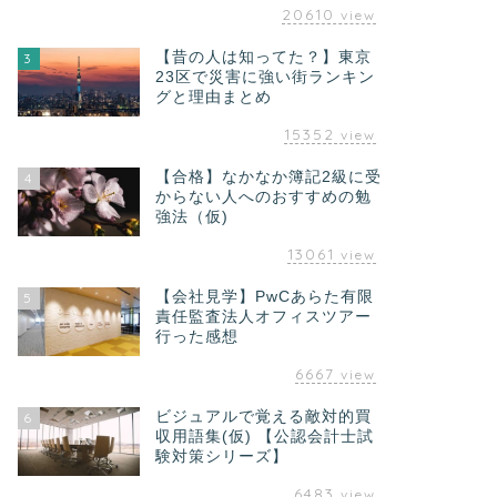
20610
view
【昔の人は知ってた？】東京
3
23区で災害に強い街ランキン
グと理由まとめ
15352
view
【合格】なかなか簿記2級に受
4
からない人へのおすすめの勉
強法（仮)
13061
view
【会社見学】PwCあらた有限
5
責任監査法人オフィスツアー
行った感想
6667
view
ビジュアルで覚える敵対的買
6
収用語集(仮) 【公認会計士試
験対策シリーズ】
6483
view