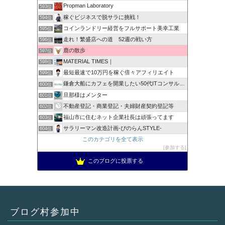
Propman Laboratory
593位
稼ぐビジネスで脱サラに挑戦！
594位
コインランドリー経営をフルサポート美幸工業
595位
走れ！繁盛店への道 52週の戦い方
596位
鹿の散歩
597位
MATERIAL TIMES｜
598位
最短最速で10万円を稼ぐ倍々アフィリエイト
599位
鎌倉大船にカフェを開業したい50代ITコンサルのブログ
600位
旦那様はメンター
601位
不動産登記・商業登記・夫婦財産契約登記等
602位
福山市に住むネット企業社長は頑張ってます
603位
サラリーマン改造計画-ぴのらんSTYLE-
604位
このカテゴリを全て表示
参加する
このブログに投票する
ブログ村参加中