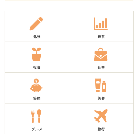
勉強
経営
投資
仕事
節約
美容
グルメ
旅行