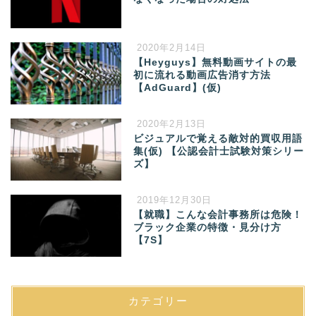
2020年2月14日
【Heyguys】無料動画サイトの最
初に流れる動画広告消す方法
【AdGuard】(仮)
2020年2月13日
ビジュアルで覚える敵対的買収用語
集(仮) 【公認会計士試験対策シリー
ズ】
2019年12月30日
【就職】こんな会計事務所は危険！
ブラック企業の特徴・見分け方
【7S】
カテゴリー