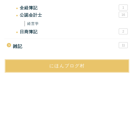
全経簿記
1
公認会計士
16
経営学
日商簿記
2
11
雑記
にほんブログ村