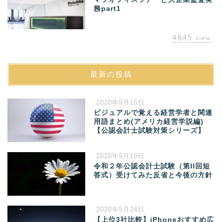
務part1
4845
view
最新の投稿
2020年9月15日
ビジュアルで覚える経営学者と関連
用語まとめ(アメリカ経営学説編)
【公認会計士試験対策シリーズ】
2020年9月10日
令和２年公認会計士試験（第II回短
答式）受けてみた反省と今後の方針
2020年5月24日
【上位3社比較】iPhoneおすすめ広