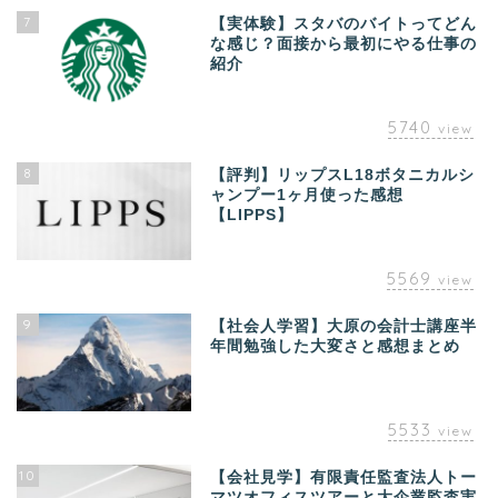
7
【実体験】スタバのバイトってどん
な感じ？面接から最初にやる仕事の
紹介
5740
view
8
【評判】リップスL18ボタニカルシ
ャンプー1ヶ月使った感想
【LIPPS】
5569
view
9
【社会人学習】大原の会計士講座半
年間勉強した大変さと感想まとめ
5533
view
10
【会社見学】有限責任監査法人トー
マツオフィスツアーと大企業監査実