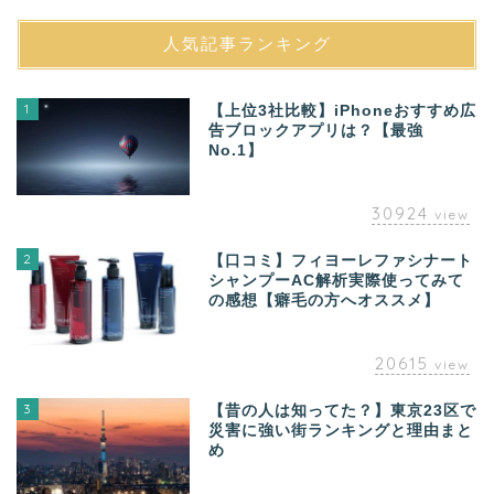
人気記事ランキング
1
【上位3社比較】iPhoneおすすめ広
告ブロックアプリは？【最強
No.1】
30924
view
2
【口コミ】フィヨーレファシナート
シャンプーAC解析実際使ってみて
の感想【癖毛の方へオススメ】
20615
view
3
【昔の人は知ってた？】東京23区で
災害に強い街ランキングと理由まと
め