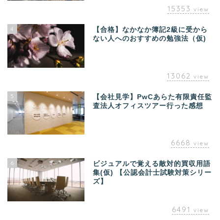
15353
view
4
【合格】なかなか簿記2級に受から
ない人へのおすすめの勉強法（仮)
13062
view
5
【会社見学】PwCあらた有限責任監
査法人オフィスツアー行った感想
6668
view
6
ビジュアルで覚える敵対的買収用語
集(仮) 【公認会計士試験対策シリー
ズ】
6491
view