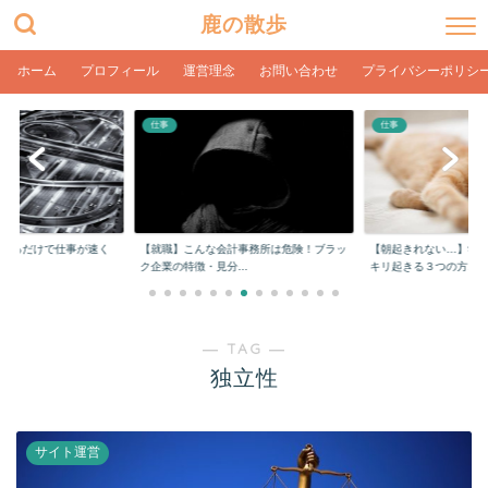
鹿の散歩
ホーム
プロフィール
運営理念
お問い合わせ
プライバシーポリシ
仕事
仕事
をするだけで仕事が速く
【就職】こんな会計事務所は危険！ブラッ
【朝起きれない…】学
ク企業の特徴・見分...
キリ起きる３つの方...
― TAG ―
独立性
サイト運営