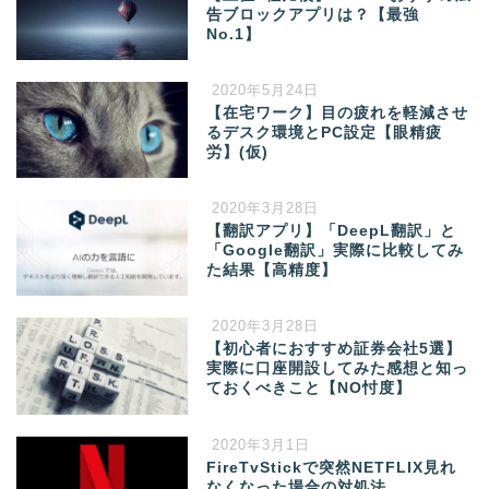
告ブロックアプリは？【最強
No.1】
2020年5月24日
【在宅ワーク】目の疲れを軽減させ
るデスク環境とPC設定【眼精疲
労】(仮)
2020年3月28日
【翻訳アプリ】「DeepL翻訳」と
「Google翻訳」実際に比較してみ
た結果【高精度】
2020年3月28日
【初心者におすすめ証券会社5選】
実際に口座開設してみた感想と知っ
ておくべきこと【NO忖度】
2020年3月1日
FireTvStickで突然NETFLIX見れ
なくなった場合の対処法