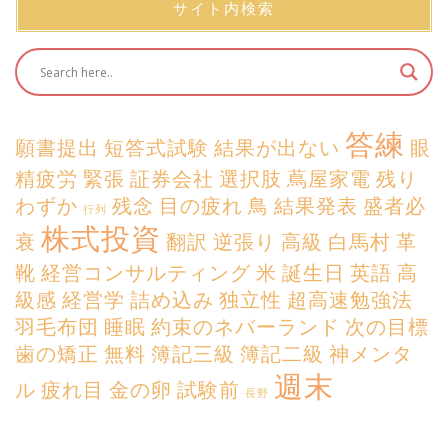
サイト内検索
答練
願書提出
短答式試験
結果が出ない
眼
精疲労
緊張
証券会社
選択肢
蔦屋家電
残り
わずか
残念
目の疲れ
鳥
結果発表
盛者必
行列
株式投資
衰
翻訳
逆張り
高級
白馬村
革
靴
経営コンサルティング
米
誕生日
英語
高
級感
経営学
詰め込み
独立性
超高速勉強法
羽毛布団
睡眠
約束のネバーランド
次の目標
歯の矯正
無料
簿記三級
簿記二級
神メンタ
週末
ル
疲れ目
金の卵
試験前
長野