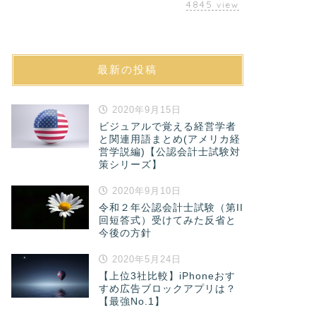
4845
view
最新の投稿
2020年9月15日
ビジュアルで覚える経営学者
と関連用語まとめ(アメリカ経
営学説編)【公認会計士試験対
策シリーズ】
2020年9月10日
令和２年公認会計士試験（第II
回短答式）受けてみた反省と
今後の方針
2020年5月24日
【上位3社比較】iPhoneおす
すめ広告ブロックアプリは？
【最強No.1】