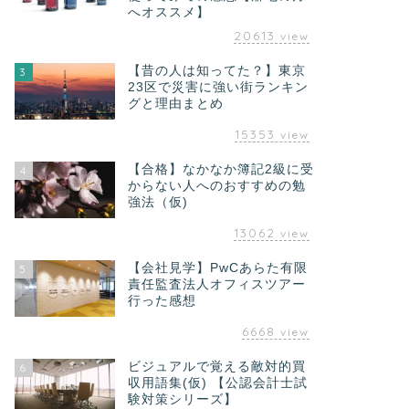
へオススメ】
20613
view
【昔の人は知ってた？】東京
3
23区で災害に強い街ランキン
グと理由まとめ
15353
view
【合格】なかなか簿記2級に受
4
からない人へのおすすめの勉
強法（仮)
13062
view
【会社見学】PwCあらた有限
5
責任監査法人オフィスツアー
行った感想
6668
view
ビジュアルで覚える敵対的買
6
収用語集(仮) 【公認会計士試
験対策シリーズ】