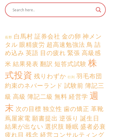
白馬村
証券会社
金の卵
神メン
長野
タル
眼精疲労
超高速勉強法
鳥
詰
め込み
英語
目の疲れ
緊張
高級感
株
米
結果発表
翻訳
短答式試験
式投資
残りわずか
羽毛布団
行列
約束のネバーランド
試験前
簿記三
週
級
高級
簿記二級
無料
経営学
末
次の目標
独立性
歯の矯正
革靴
蔦屋家電
願書提出
逆張り
誕生日
結果が出ない
選択肢
睡眠
盛者必衰
疲れ目
残念
経営コンサルティング