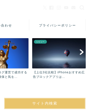
い合わせ
プライバシーポリシー
レビュー
美容
ログ運営で成功する
【上位3社比較】iPhoneおすすめ広
【口コミ】フ
保と気を...
告ブロックアプリは...
シャンプーAC
サイト内検索