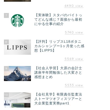
6490
view
【実体験】スタバのバイトっ
7
てどんな感じ？面接から最初
にやる仕事の紹介
5740
view
【評判】リップスL18ボタニ
8
カルシャンプー1ヶ月使った感
想【LIPPS】
5569
view
【社会人学習】大原の会計士
9
講座半年間勉強した大変さと
感想まとめ
5533
view
【会社見学】有限責任監査法
10
人トーマツオフィスツアーと
大企業監査実務part1