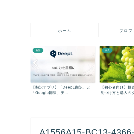
ホーム
プロフ
勉強
株式
疲れを軽減させ
【翻訳アプリ】「DeepL翻訳」と
【初心者向け】投
【...
「Google翻訳」実...
見つけ方と購入のタイ
A1556A15-BC13-4366