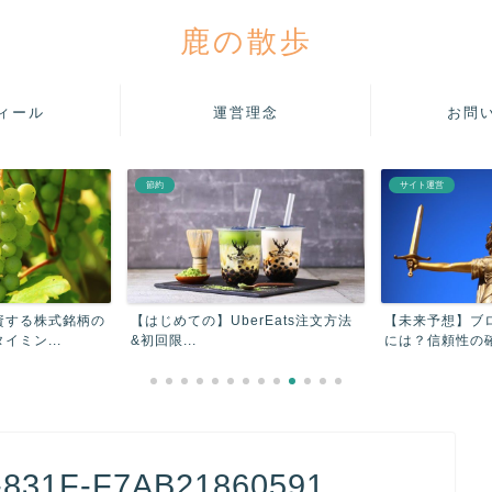
鹿の散歩
ィール
運営理念
お問
節約
サイト運営
資する株式銘柄の
【はじめての】UberEats注文方法
【未来予想】ブ
ミン...
&初回限...
には？信頼性の確
-831F-F7AB21860591