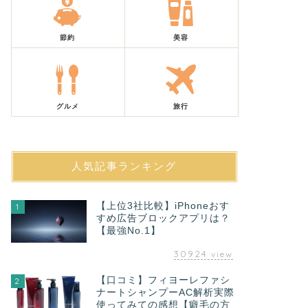
節約
美容
グルメ
旅行
人気記事ランキング
【上位3社比較】iPhoneおす
1
すめ広告ブロックアプリは？
【最強No.1】
30924
view
【口コミ】フィヨーレファシ
2
ナートシャンプーAC解析実際
使ってみての感想【癖毛の方