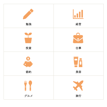
勉強
経営
投資
仕事
節約
美容
グルメ
旅行