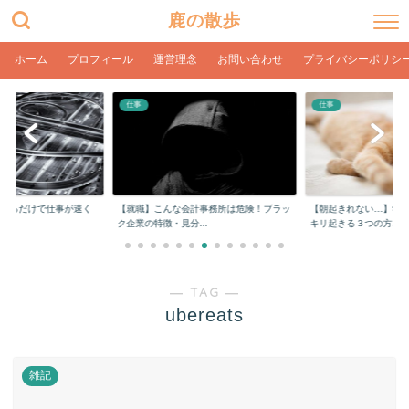
鹿の散歩
ホーム
プロフィール
運営理念
お問い合わせ
プライバシーポリシ
仕事
仕事
をするだけで仕事が速く
【就職】こんな会計事務所は危険！ブラッ
【朝起きれない…】学
ク企業の特徴・見分...
キリ起きる３つの方...
― TAG ―
ubereats
雑記