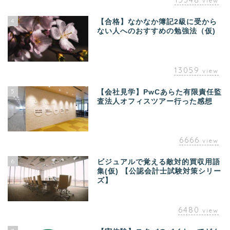
view
4
【合格】なかなか簿記2級に受から
ない人へのおすすめの勉強法（仮)
13059
view
5
【会社見学】PwCあらた有限責任監
査法人オフィスツアー行った感想
6666
view
6
ビジュアルで覚える敵対的買収用語
集(仮) 【公認会計士試験対策シリー
ズ】
6480
view