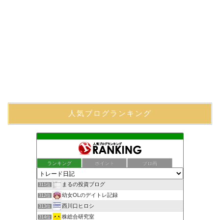
人気ブログランキング
ランキング
ポイント
ブロ画
まるの投資ブログ
311位
幼女OLのデイトレ記録
312位
西川口ヒロシ
313位
株総合研究室
314位