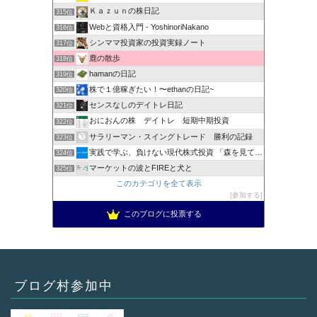
Ｋａｚｕｎの株日記
315位
Webと資格入門 - YoshinoriNakano
316位
シンママ投資家の投資実録ノート
317位
鹿の散歩
318位
hamanの日記
319位
株で１億稼ぎたい！〜ethanの日記~
320位
センスなしのデイトレ日記
321位
おにおんの株 デイトレ 短期中期投資
322位
サラリーマン・スイングトレード 勝利の記録
323位
実践で学ぶ、負けない現代株式投資 「森を見て、木を見る」
324位
マーケットの波とFIREと犬と
325位
このカテゴリを全て表示
参加する
このブログに投票する
ブログ村参加中