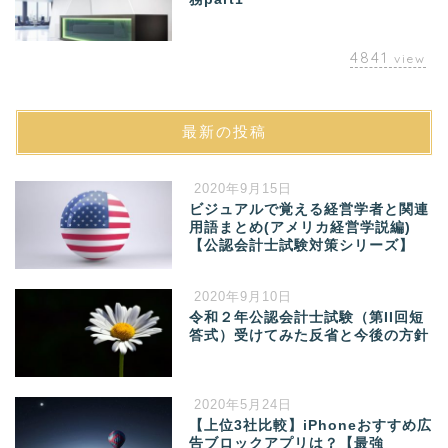
4841
view
最新の投稿
2020年9月15日
ビジュアルで覚える経営学者と関連
用語まとめ(アメリカ経営学説編)
【公認会計士試験対策シリーズ】
2020年9月10日
令和２年公認会計士試験（第II回短
答式）受けてみた反省と今後の方針
2020年5月24日
【上位3社比較】iPhoneおすすめ広
告ブロックアプリは？【最強