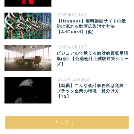
2020年2月14日
【Heyguys】無料動画サイトの最
初に流れる動画広告消す方法
【AdGuard】(仮)
2020年2月13日
ビジュアルで覚える敵対的買収用語
集(仮) 【公認会計士試験対策シリー
ズ】
2019年12月30日
【就職】こんな会計事務所は危険！
ブラック企業の特徴・見分け方
【7S】
カテゴリー