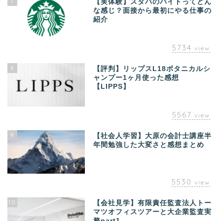
7
【実体験】スタバのバイトってどん
な感じ？面接から最初にやる仕事の
紹介
5734
view
8
【評判】リップスL18ボタニカルシ
ャンプー1ヶ月使った感想
【LIPPS】
5567
view
9
【社会人学習】大原の会計士講座半
年間勉強した大変さと感想まとめ
5530
view
10
【会社見学】有限責任監査法人トー
マツオフィスツアーと大企業監査実
務part1