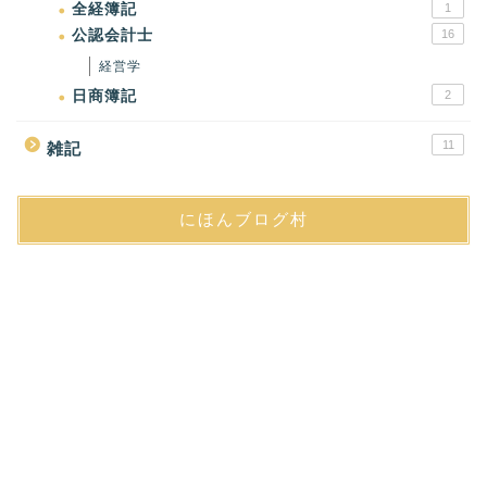
全経簿記
1
公認会計士
16
経営学
日商簿記
2
11
雑記
にほんブログ村