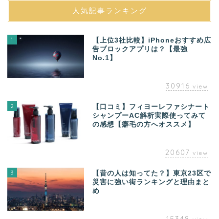
人気記事ランキング
1
【上位3社比較】iPhoneおすすめ広
告ブロックアプリは？【最強
No.1】
30916
view
2
【口コミ】フィヨーレファシナート
シャンプーAC解析実際使ってみて
の感想【癖毛の方へオススメ】
20607
view
3
【昔の人は知ってた？】東京23区で
災害に強い街ランキングと理由まと
め
15348