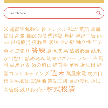
米
超高速勉強法
神メンタル
残念
英語
願書
提出
高級
翻訳
短答式試験
無料
簿記二級
行列
眼精疲労
疲れ目
緊張
金の卵
独立性
証券
長野
答練
会社
逆張り
選択肢
鳥
盛者必衰
結果
が出ない
詰め込み
約束のネバーランド
白馬
村
結果発表
歯の矯正
経営学
革靴
誕生日
経
週末
営コンサルティング
蔦屋家電
次の目
標
羽毛布団
試験前
簿記三級
目の疲れ
睡眠
株式投資
高級感
残りわずか