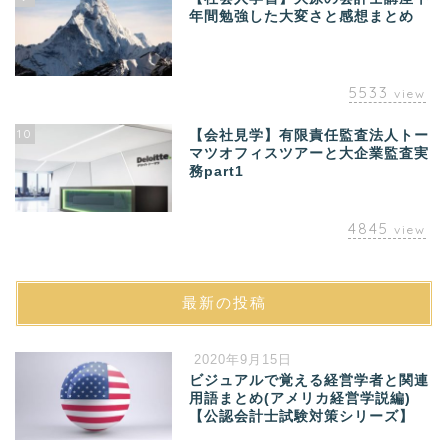
年間勉強した大変さと感想まとめ
5533
view
10
【会社見学】有限責任監査法人トー
マツオフィスツアーと大企業監査実
務part1
4845
view
最新の投稿
2020年9月15日
ビジュアルで覚える経営学者と関連
用語まとめ(アメリカ経営学説編)
【公認会計士試験対策シリーズ】