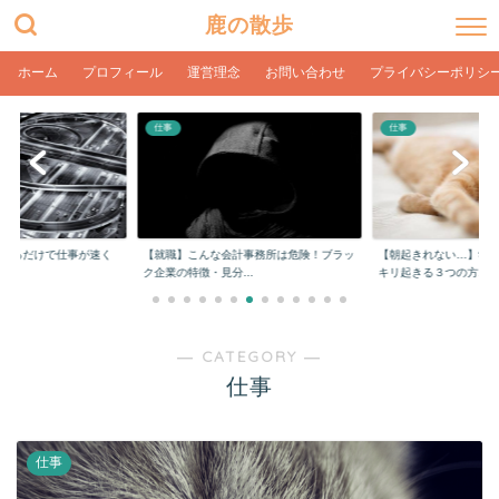
鹿の散歩
ホーム
プロフィール
運営理念
お問い合わせ
プライバシーポリシ
仕事
仕事
んな会計事務所は危険！ブラッ
【朝起きれない…】学生や社会人でもスッ
【在宅ワーク】
・見分...
キリ起きる３つの方...
ク環境とPC設定【
― CATEGORY ―
仕事
仕事