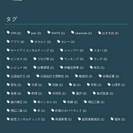
タグ
CPA
(2)
pwc
(2)
SUITS
(1)
ubereats
(1)
おすすめ
(2)
アプリ
(4)
オカルト
(1)
カレー
(1)
サードアイコンサルティング
(1)
シャンプー
(2)
スタバ
(3)
ビジネス
(1)
ブログ村
(1)
ランキング
(2)
ランチ
(2)
レビュー
(4)
仕事環境
(1)
伊藤忠商事
(1)
休日
(1)
公認会計士
(3)
公認会計士受験生
(3)
勉強法
(2)
合格証書
(1)
変化
(1)
大原
(1)
失敗
(2)
妹
(1)
学校
(1)
心理学
(1)
改善
(2)
料理
(1)
方向性
(1)
書評
(3)
株式投資
(2)
歯の矯正
(1)
神メンタル
(1)
答練
(2)
簿記三級
(1)
簿記二級
(1)
米
(1)
約束のネバーランド
(1)
経営コンサルティング
(1)
蔦屋家電
(1)
超高速勉強法
(1)
週末
(2)