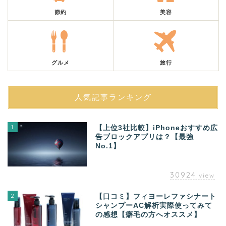
節約
美容
グルメ
旅行
人気記事ランキング
1
【上位3社比較】iPhoneおすすめ広
告ブロックアプリは？【最強
No.1】
30924
view
2
【口コミ】フィヨーレファシナート
シャンプーAC解析実際使ってみて
の感想【癖毛の方へオススメ】