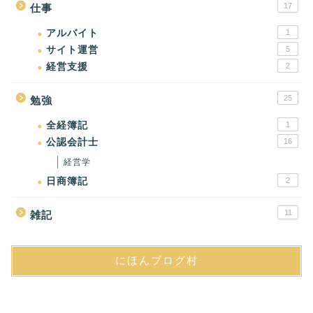
17
仕事
アルバイト
1
サイト運営
5
経営支援
2
25
勉強
全経簿記
1
公認会計士
16
経営学
日商簿記
2
11
雑記
にほんブログ村