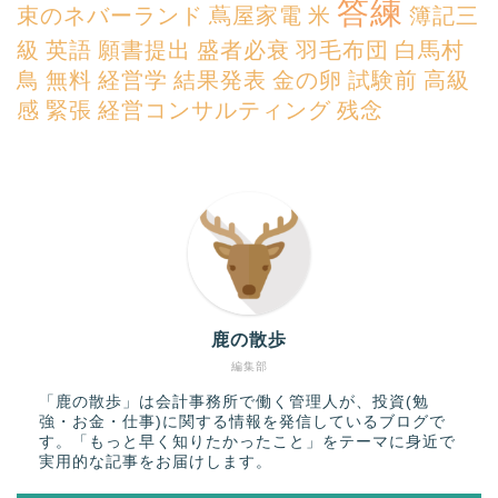
答練
束のネバーランド
蔦屋家電
米
簿記三
級
英語
願書提出
盛者必衰
羽毛布団
白馬村
鳥
無料
経営学
結果発表
金の卵
試験前
高級
感
緊張
経営コンサルティング
残念
鹿の散歩
編集部
「鹿の散歩」は会計事務所で働く管理人が、投資(勉
強・お金・仕事)に関する情報を発信しているブログで
す。「もっと早く知りたかったこと」をテーマに身近で
実用的な記事をお届けします。