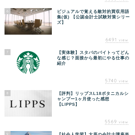
6
ビジュアルで覚える敵対的買収用語
集(仮) 【公認会計士試験対策シリー
ズ】
6491
view
7
【実体験】スタバのバイトってどん
な感じ？面接から最初にやる仕事の
紹介
5740
view
8
【評判】リップスL18ボタニカルシ
ャンプー1ヶ月使った感想
【LIPPS】
5569
view
9
【社会人学習】大原の会計士講座半