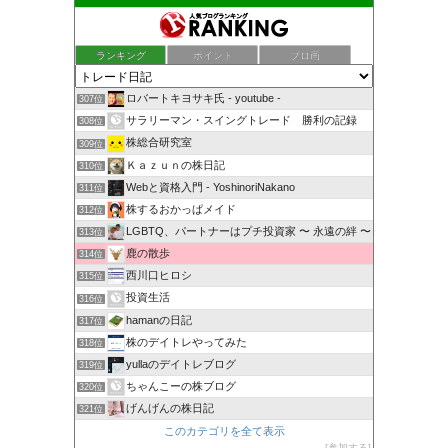
ランキング
ポイント
ブロ画
ロバートキヨサキ氏 - youtube -
307位
サラリーマン・スイングトレード 勝利の記録
308位
株総合研究室
309位
Ｋａｚｕｎの株日記
310位
Webと資格入門 - YoshinoriNakano
311位
株するおかっぱメイド
312位
LGBTQ、パートナーはプチ投資家 〜 永遠の絆 〜
313位
鹿の散歩
314位
西川口ヒロシ
315位
投資生活
316位
hamanの日記
317位
株のデイトレやってみた
318位
yullaのデイトレブログ
319位
ちゃんこーの株ブログ
320位
げんげんの株日記
321位
このカテゴリを全て表示
参加する