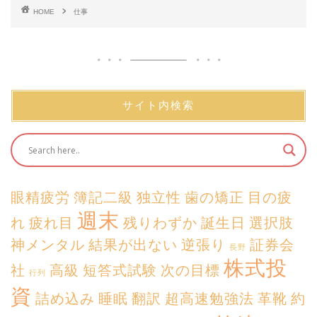
HOME
仕事
サイト内検索
眼精疲労
簿記二級
独立性
歯の矯正
目の疲
週末
れ
疲れ目
残りわずか
誕生日
選択肢
神メンタル
結果が出ない
逆張り
証券会
長野
株式投
社
高級
短答式試験
次の目標
行列
資
詰め込み
睡眠
翻訳
超高速勉強法
革靴
約