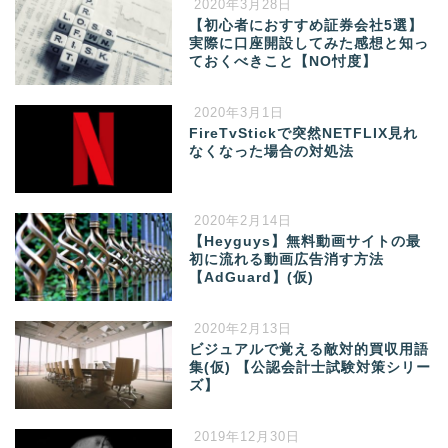
2020年3月28日
【初心者におすすめ証券会社5選】
実際に口座開設してみた感想と知っ
ておくべきこと【NO忖度】
2020年3月1日
FireTvStickで突然NETFLIX見れ
なくなった場合の対処法
2020年2月14日
【Heyguys】無料動画サイトの最
初に流れる動画広告消す方法
【AdGuard】(仮)
2020年2月13日
ビジュアルで覚える敵対的買収用語
集(仮) 【公認会計士試験対策シリー
ズ】
2019年12月30日