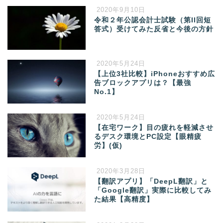
2020年9月10日
令和２年公認会計士試験（第II回短
答式）受けてみた反省と今後の方針
2020年5月24日
【上位3社比較】iPhoneおすすめ広
告ブロックアプリは？【最強
No.1】
2020年5月24日
【在宅ワーク】目の疲れを軽減させ
るデスク環境とPC設定【眼精疲
労】(仮)
2020年3月28日
【翻訳アプリ】「DeepL翻訳」と
「Google翻訳」実際に比較してみ
た結果【高精度】