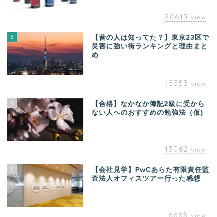
20613
view
3
【昔の人は知ってた？】東京23区で
災害に強い街ランキングと理由まと
め
15353
view
4
【合格】なかなか簿記2級に受から
ない人へのおすすめの勉強法（仮)
13062
view
5
【会社見学】PwCあらた有限責任監
査法人オフィスツアー行った感想
6668
view