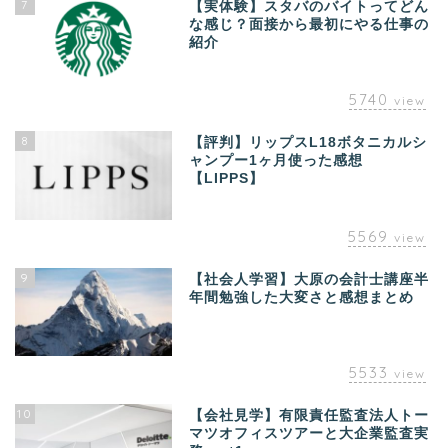
7
【実体験】スタバのバイトってどん
な感じ？面接から最初にやる仕事の
紹介
5740
view
8
【評判】リップスL18ボタニカルシ
ャンプー1ヶ月使った感想
【LIPPS】
5569
view
9
【社会人学習】大原の会計士講座半
年間勉強した大変さと感想まとめ
5533
view
10
【会社見学】有限責任監査法人トー
マツオフィスツアーと大企業監査実