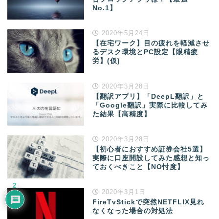
No.1】
2020年5月24日
【在宅ワーク】目の疲れを軽減させ
るデスク環境とPC設定【眼精疲
労】(仮)
2020年3月28日
【翻訳アプリ】「DeepL翻訳」と
「Google翻訳」実際に比較してみ
た結果【高精度】
2020年3月28日
【初心者におすすめ証券会社5選】
実際に口座開設してみた感想と知っ
ておくべきこと【NO忖度】
2
2020年3月1日
FireTvStickで突然NETFLIX見れ
なくなった場合の対処法