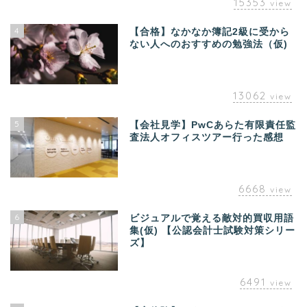
15353
view
4
【合格】なかなか簿記2級に受から
ない人へのおすすめの勉強法（仮)
13062
view
5
【会社見学】PwCあらた有限責任監
査法人オフィスツアー行った感想
6668
view
6
ビジュアルで覚える敵対的買収用語
集(仮) 【公認会計士試験対策シリー
ズ】
6491
view