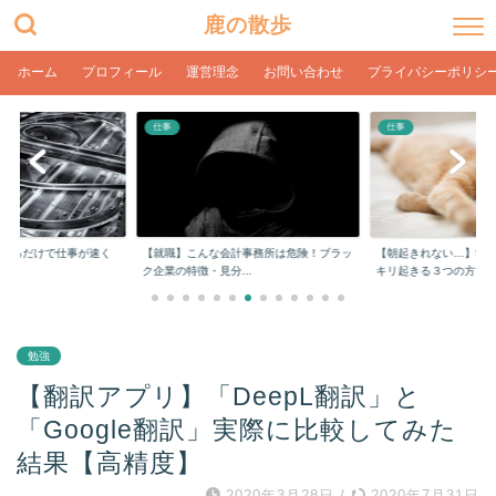
鹿の散歩
ホーム
プロフィール
運営理念
お問い合わせ
プライバシーポリシ
仕事
仕事
計事務所は危険！ブラッ
【朝起きれない…】学生や社会人でもスッ
【在宅ワーク】目の疲
...
キリ起きる３つの方...
ク環境とPC設定【...
勉強
【翻訳アプリ】「DeepL翻訳」と
「Google翻訳」実際に比較してみた
結果【高精度】
2020年3月28日
/
2020年7月31日