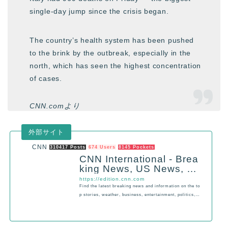
single-day jump since the crisis began.
The country’s health system has been pushed
to the brink by the outbreak, especially in the
north, which has seen the highest concentration
of cases.
CNN.comより
CNN
310417 Posts
674 Users
8145 Pockets
CNN International - Brea
king News, US News, W
orld News and Video
https://edition.cnn.com
Find the latest breaking news and information on the to
p stories, weather, business, entertainment, politics, a
nd more. For in-depth coverage, CNN provides special
reports, video, audio, photo galleries, and interactive g
uides.