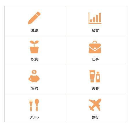
勉強
経営
投資
仕事
節約
美容
グルメ
旅行