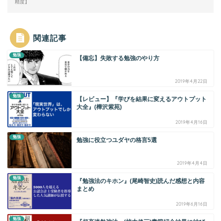
精度】
関連記事
勉強
【備忘】失敗する勉強のやり方
2019年4月22日
勉強
【レビュー】『学びを結果に変えるアウトプット
大全』(樺沢紫苑)
2019年4月16日
勉強
勉強に役立つユダヤの格言5選
2019年4月4日
勉強
『勉強法のキホン』(尾崎智史)読んだ感想と内容
まとめ
2019年6月16日
勉強