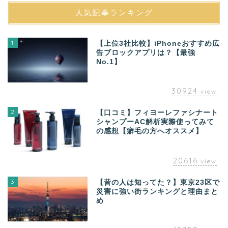
人気記事ランキング
1
【上位3社比較】iPhoneおすすめ広
告ブロックアプリは？【最強
No.1】
30924
view
2
【口コミ】フィヨーレファシナート
シャンプーAC解析実際使ってみて
の感想【癖毛の方へオススメ】
20616
view
3
【昔の人は知ってた？】東京23区で
災害に強い街ランキングと理由まと
め