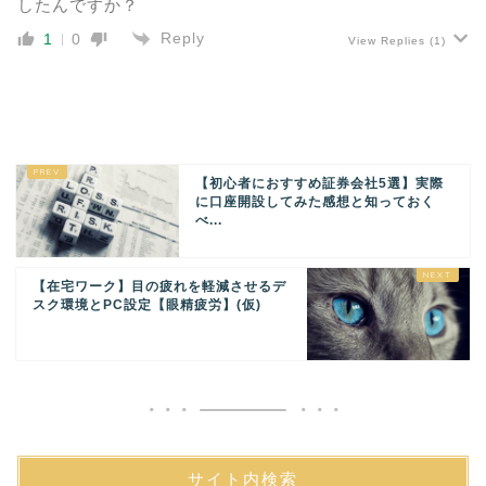
したんですか？
Reply
1
0
View Replies
(1)
【初心者におすすめ証券会社5選】実際
に口座開設してみた感想と知っておく
べ...
【在宅ワーク】目の疲れを軽減させるデ
スク環境とPC設定【眼精疲労】(仮)
サイト内検索