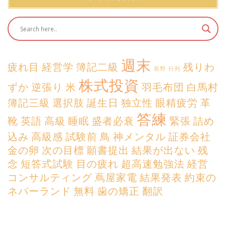
週末
疲れ目
経営学
簿記二級
残りわ
長野
行列
株式投資
ずか
逆張り
米
羽毛布団
白馬村
簿記三級
選択肢
誕生日
独立性
眼精疲労
革
答練
靴
英語
高級
睡眠
盛者必衰
緊張
詰め
込み
高級感
試験前
鳥
神メンタル
証券会社
金の卵
次の目標
願書提出
結果が出ない
残
念
短答式試験
目の疲れ
超高速勉強法
経営
コンサルティング
蔦屋家電
結果発表
約束の
ネバーランド
無料
歯の矯正
翻訳