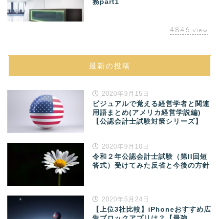
務part1
4846
view
最新の投稿
2020年9月15日
ビジュアルで覚える経営学者と関連
用語まとめ(アメリカ経営学説編)
【公認会計士試験対策シリーズ】
2020年9月10日
令和２年公認会計士試験（第II回短
答式）受けてみた反省と今後の方針
2020年5月24日
【上位3社比較】iPhoneおすすめ広
告ブロックアプリは？【最強