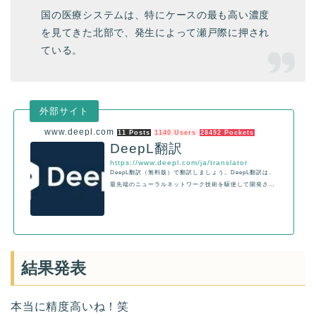
国の医療システムは、特にケースの最も高い濃度
を見てきた北部で、発生によって瀬戸際に押され
ている。
www.deepl.com
11 Posts
1140 Users
28492 Pockets
DeepL翻訳
https://www.deepl.com/ja/translator
DeepL翻訳（無料版）で翻訳しましょう。DeepL翻訳は、
最先端のニューラルネットワーク技術を駆使して開発され
た、超高性能な機械翻訳システムです。 英語、ドイツ語、
フランス語、スペイン語、ポルトガル語、イタリア語、オ
ランダ語、ポーランド語、ロシア語、日本語、中国語に対
応しています。
結果発表
本当に精度高いね！笑