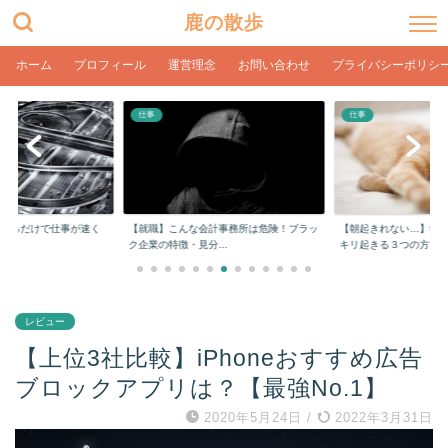
鹿の散歩
ホーム
プロフィール
運営理念
お問い合わせ
プライバシーポリシ
仕事
仕事
計事務所は危険！ブラッ
【朝起きれない…】学生や社会人でもスッ
【在宅ワーク】目の疲
..
キリ起きる３つの方...
ク環境とPC設定【...
レビュー
【上位3社比較】iPhoneおすすめ広告
ブロックアプリは？【最強No.1】
2020年5月24日
/
2022年3月31日