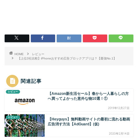
HOME
レビュー
【上位3社比較】iPhoneおすすめ広告ブロックアプリは？【最強No.1】
関連記事
レビュー
【Amazon新生活セール】春から一人暮らしの方
へ買ってよかった意外な物10選！①
2019年12月27日
レビュー
【Heyguys】無料動画サイトの最初に流れる動画
広告消す方法【AdGuard】(仮)
2020年2月14日