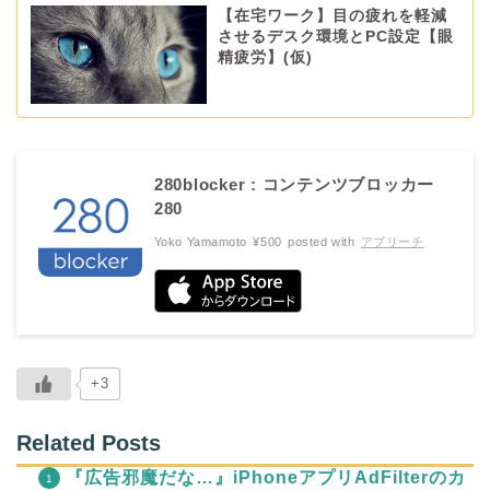
【在宅ワーク】目の疲れを軽減
させるデスク環境とPC設定【眼
精疲労】(仮)
280blocker : コンテンツブロッカー
280
Yoko Yamamoto
¥500
posted with
アプリーチ
+3
Related Posts
『広告邪魔だな…』iPhoneアプリAdFilterのカ