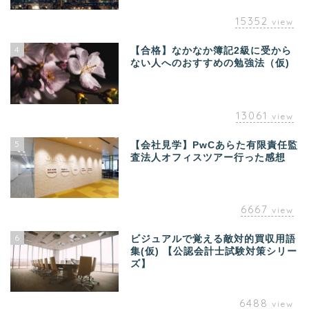
15352
view
4
【合格】なかなか簿記2級に受から
ない人へのおすすめの勉強法（仮)
13061
view
5
【会社見学】PwCあらた有限責任監
査法人オフィスツアー行った感想
6667
view
6
ビジュアルで覚える敵対的買収用語
集(仮) 【公認会計士試験対策シリー
ズ】
6488
view