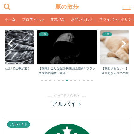
鹿の散歩
ホーム
プロフィール
運営理念
お問い合わせ
プライバシーポリシ
仕事
仕事
をするだけで仕事が速く
【就職】こんな会計事務所は危険！ブラッ
【朝起きれない…】学
ク企業の特徴・見分...
キリ起きる３つの方...
― CATEGORY ―
アルバイト
アルバイト