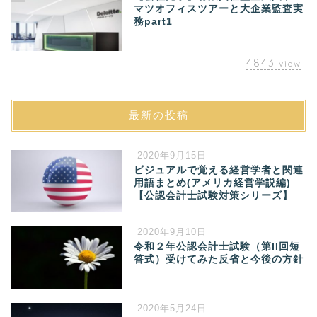
マツオフィスツアーと大企業監査実
務part1
4843
view
最新の投稿
2020年9月15日
ビジュアルで覚える経営学者と関連
用語まとめ(アメリカ経営学説編)
【公認会計士試験対策シリーズ】
2020年9月10日
令和２年公認会計士試験（第II回短
答式）受けてみた反省と今後の方針
2020年5月24日