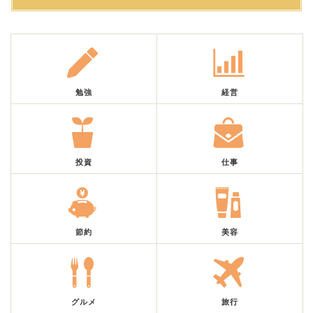
勉強
経営
投資
仕事
節約
美容
グルメ
旅行