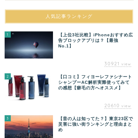
人気記事ランキング
1
【上位3社比較】iPhoneおすすめ広
告ブロックアプリは？【最強
No.1】
30921
view
2
【口コミ】フィヨーレファシナート
シャンプーAC解析実際使ってみて
の感想【癖毛の方へオススメ】
20610
view
3
【昔の人は知ってた？】東京23区で
災害に強い街ランキングと理由まと
め