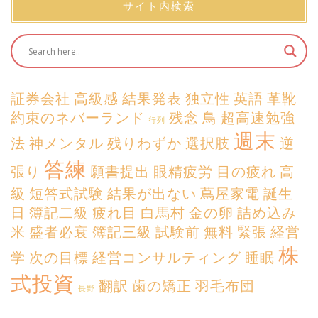
サイト内検索
証券会社
高級感
結果発表
独立性
英語
革靴
約束のネバーランド
残念
鳥
超高速勉強
行列
週末
法
神メンタル
残りわずか
選択肢
逆
答練
張り
願書提出
眼精疲労
目の疲れ
高
級
短答式試験
結果が出ない
蔦屋家電
誕生
日
簿記二級
疲れ目
白馬村
金の卵
詰め込み
米
盛者必衰
簿記三級
試験前
無料
緊張
経営
株
学
次の目標
経営コンサルティング
睡眠
式投資
翻訳
歯の矯正
羽毛布団
長野