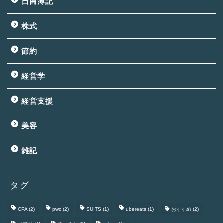
日商簿記
株式
節約
経営学
経営支援
美容
雑記
タグ
CPA
(2)
pwc
(2)
SUITS
(1)
ubereats
(1)
おすすめ
(2)