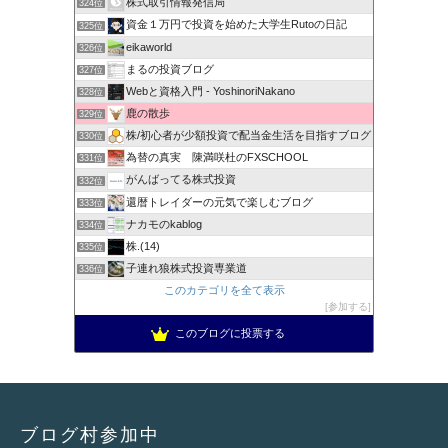
株式取引情報発信局
324位
資金１万円で投資を始めた大学生Rutoの日記
325位
eikaworld
326位
まるの投資ブログ
327位
Webと資格入門 - YoshinoriNakano
328位
鹿の散歩
329位
株/初心者が少額投資で配当金生活を目指すブログ
330位
為替の真実 陳満咲杜のFXSCHOOL
331位
がんばってる株式投資
332位
還暦トレイダーの元気で楽しむブログ
333位
ナカモのkablog
334位
株.(14)
335位
子連れ狼株式投資専業道
336位
このカテゴリを全て表示
参加する
このブログに投票する
ブログ村参加中