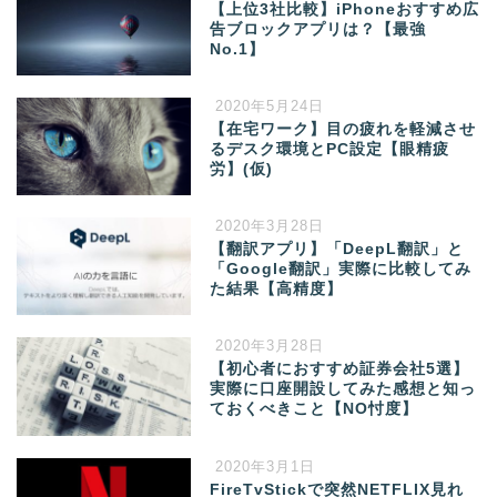
【上位3社比較】iPhoneおすすめ広
告ブロックアプリは？【最強
No.1】
2020年5月24日
【在宅ワーク】目の疲れを軽減させ
るデスク環境とPC設定【眼精疲
労】(仮)
2020年3月28日
【翻訳アプリ】「DeepL翻訳」と
「Google翻訳」実際に比較してみ
た結果【高精度】
2020年3月28日
【初心者におすすめ証券会社5選】
実際に口座開設してみた感想と知っ
ておくべきこと【NO忖度】
2020年3月1日
FireTvStickで突然NETFLIX見れ