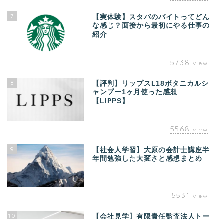
7
【実体験】スタバのバイトってどん
な感じ？面接から最初にやる仕事の
紹介
5738
view
8
【評判】リップスL18ボタニカルシ
ャンプー1ヶ月使った感想
【LIPPS】
5568
view
9
【社会人学習】大原の会計士講座半
年間勉強した大変さと感想まとめ
5531
view
10
【会社見学】有限責任監査法人トー