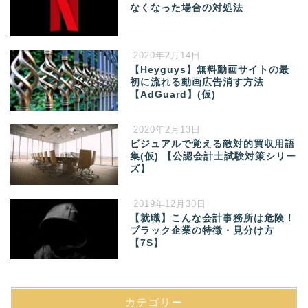
なくなった場合の対処法
2020年2月14日
【Heyguys】無料動画サイトの最
初に流れる動画広告消す方法
【AdGuard】(仮)
2020年2月13日
ビジュアルで覚える敵対的買収用語
集(仮) 【公認会計士試験対策シリー
ズ】
2019年12月30日
【就職】こんな会計事務所は危険！
ブラック企業の特徴・見分け方
【7S】
カテゴリー