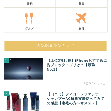
節約
美容
グルメ
旅行
人気記事ランキング
1
【上位3社比較】iPhoneおすすめ広
告ブロックアプリは？【最強
No.1】
30924
view
2
【口コミ】フィヨーレファシナート
シャンプーAC解析実際使ってみて
の感想【癖毛の方へオススメ】