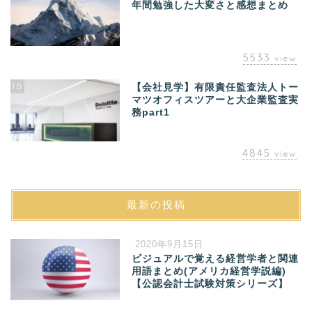
年間勉強した大変さと感想まとめ
5533
view
10
【会社見学】有限責任監査法人トー
マツオフィスツアーと大企業監査実
務part1
4845
view
最新の投稿
2020年9月15日
ビジュアルで覚える経営学者と関連
用語まとめ(アメリカ経営学説編)
【公認会計士試験対策シリーズ】