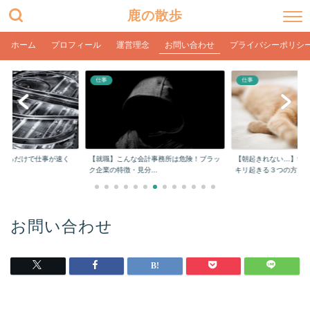
鹿の散歩
ホーム
プロフィール
運営理念
お問い合わせ
プライバシーポリシ
仕事
仕事
をするだけで仕事が速く
【就職】こんな会計事務所は危険！ブラッ
【朝起きれない…】学
ク企業の特徴・見分...
キリ起きる３つの方...
お問い合わせ