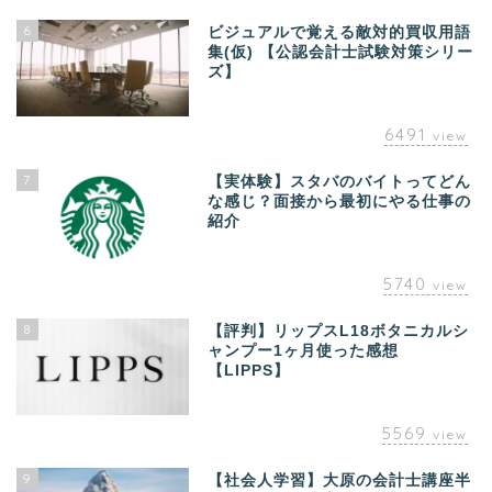
6
ビジュアルで覚える敵対的買収用語
集(仮) 【公認会計士試験対策シリー
ズ】
6491
view
7
【実体験】スタバのバイトってどん
な感じ？面接から最初にやる仕事の
紹介
5740
view
8
【評判】リップスL18ボタニカルシ
ャンプー1ヶ月使った感想
【LIPPS】
5569
view
9
【社会人学習】大原の会計士講座半