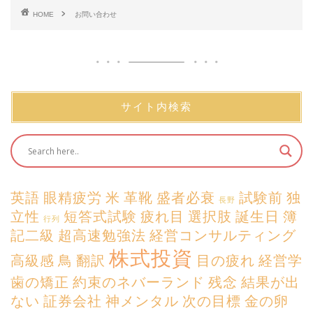
HOME
お問い合わせ
サイト内検索
英語
眼精疲労
米
革靴
盛者必衰
試験前
独
長野
立性
短答式試験
疲れ目
選択肢
誕生日
簿
行列
記二級
超高速勉強法
経営コンサルティング
株式投資
高級感
鳥
翻訳
目の疲れ
経営学
歯の矯正
約束のネバーランド
残念
結果が出
ない
証券会社
神メンタル
次の目標
金の卵