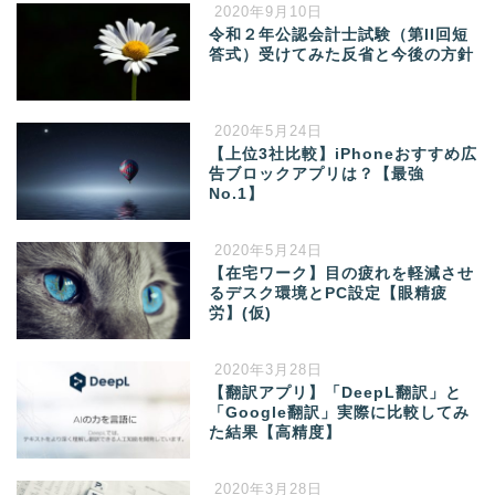
2020年9月10日
令和２年公認会計士試験（第II回短
答式）受けてみた反省と今後の方針
2020年5月24日
【上位3社比較】iPhoneおすすめ広
告ブロックアプリは？【最強
No.1】
2020年5月24日
【在宅ワーク】目の疲れを軽減させ
るデスク環境とPC設定【眼精疲
労】(仮)
2020年3月28日
【翻訳アプリ】「DeepL翻訳」と
「Google翻訳」実際に比較してみ
た結果【高精度】
2020年3月28日