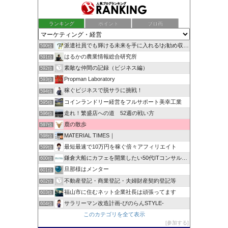
ランキング
ポイント
ブロ画
派遣社員でも輝ける未来を手に入れる!お勧め収入確保術！
590位
はるかの農業情報総合研究所
591位
素敵な仲間の記録（ビジネス編）
592位
Propman Laboratory
593位
稼ぐビジネスで脱サラに挑戦！
594位
コインランドリー経営をフルサポート美幸工業
595位
走れ！繁盛店への道 52週の戦い方
596位
鹿の散歩
597位
MATERIAL TIMES｜
598位
最短最速で10万円を稼ぐ倍々アフィリエイト
599位
鎌倉大船にカフェを開業したい50代ITコンサルのブログ
600位
旦那様はメンター
601位
不動産登記・商業登記・夫婦財産契約登記等
602位
福山市に住むネット企業社長は頑張ってます
603位
サラリーマン改造計画-ぴのらんSTYLE-
604位
このカテゴリを全て表示
参加する