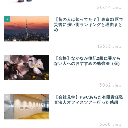
20614
view
3
【昔の人は知ってた？】東京23区で
災害に強い街ランキングと理由まと
め
15353
view
4
【合格】なかなか簿記2級に受から
ない人へのおすすめの勉強法（仮)
13062
view
5
【会社見学】PwCあらた有限責任監
査法人オフィスツアー行った感想
6668
view