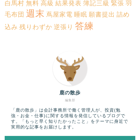
白馬村
無料
高級
結果発表
簿記三級
緊張
羽
週末
毛布団
蔦屋家電
睡眠
願書提出
詰め
答練
込み
残りわずか
逆張り
鹿の散歩
編集部
「鹿の散歩」は会計事務所で働く管理人が、投資(勉
強・お金・仕事)に関する情報を発信しているブログで
す。「もっと早く知りたかったこと」をテーマに身近で
実用的な記事をお届けします。