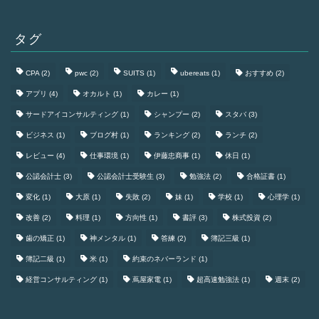
タグ
CPA
(2)
pwc
(2)
SUITS
(1)
ubereats
(1)
おすすめ
(2)
アプリ
(4)
オカルト
(1)
カレー
(1)
サードアイコンサルティング
(1)
シャンプー
(2)
スタバ
(3)
ビジネス
(1)
ブログ村
(1)
ランキング
(2)
ランチ
(2)
レビュー
(4)
仕事環境
(1)
伊藤忠商事
(1)
休日
(1)
公認会計士
(3)
公認会計士受験生
(3)
勉強法
(2)
合格証書
(1)
変化
(1)
大原
(1)
失敗
(2)
妹
(1)
学校
(1)
心理学
(1)
改善
(2)
料理
(1)
方向性
(1)
書評
(3)
株式投資
(2)
歯の矯正
(1)
神メンタル
(1)
答練
(2)
簿記三級
(1)
簿記二級
(1)
米
(1)
約束のネバーランド
(1)
経営コンサルティング
(1)
蔦屋家電
(1)
超高速勉強法
(1)
週末
(2)