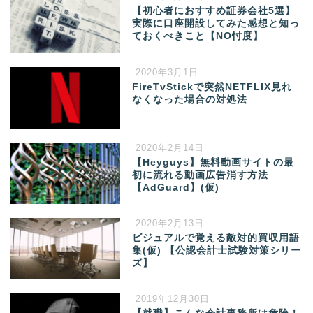
【初心者におすすめ証券会社5選】
実際に口座開設してみた感想と知っ
ておくべきこと【NO忖度】
2020年3月1日
FireTvStickで突然NETFLIX見れ
なくなった場合の対処法
2020年2月14日
【Heyguys】無料動画サイトの最
初に流れる動画広告消す方法
【AdGuard】(仮)
2020年2月13日
ビジュアルで覚える敵対的買収用語
集(仮) 【公認会計士試験対策シリー
ズ】
2019年12月30日