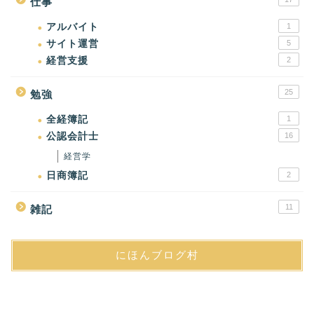
仕事
アルバイト
1
サイト運営
5
経営支援
2
25
勉強
全経簿記
1
公認会計士
16
経営学
日商簿記
2
11
雑記
にほんブログ村