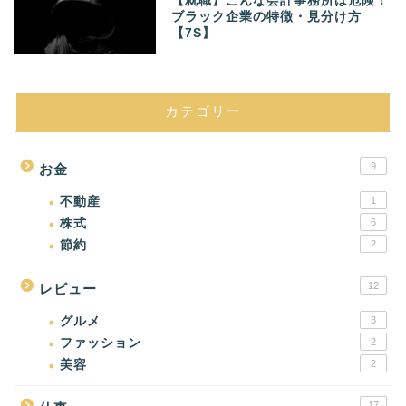
【就職】こんな会計事務所は危険！
ブラック企業の特徴・見分け方
【7S】
カテゴリー
9
お金
不動産
1
株式
6
節約
2
12
レビュー
グルメ
3
ファッション
2
美容
2
17