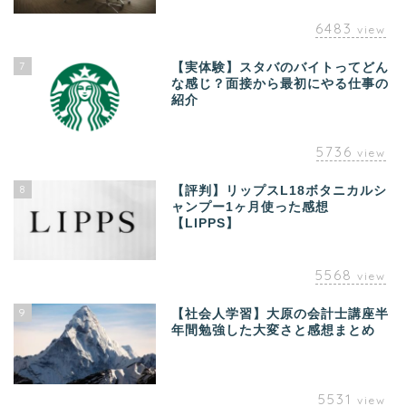
6483
view
7
【実体験】スタバのバイトってどん
な感じ？面接から最初にやる仕事の
紹介
5736
view
8
【評判】リップスL18ボタニカルシ
ャンプー1ヶ月使った感想
【LIPPS】
5568
view
9
【社会人学習】大原の会計士講座半
年間勉強した大変さと感想まとめ
5531
view