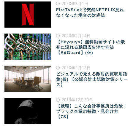
2020年3月1日
FireTvStickで突然NETFLIX見れ
なくなった場合の対処法
2020年2月14日
【Heyguys】無料動画サイトの最
初に流れる動画広告消す方法
【AdGuard】(仮)
2020年2月13日
ビジュアルで覚える敵対的買収用語
集(仮) 【公認会計士試験対策シリー
ズ】
2019年12月30日
【就職】こんな会計事務所は危険！
ブラック企業の特徴・見分け方
【7S】