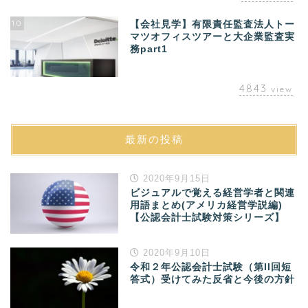
10
【会社見学】有限責任監査法人トー
マツオフィスツアーと大企業監査実
務part1
4843
view
最新の投稿
2020年9月15日
ビジュアルで覚える経営学者と関連
用語まとめ(アメリカ経営学説編)
【公認会計士試験対策シリーズ】
2020年9月10日
令和２年公認会計士試験（第II回短
答式）受けてみた反省と今後の方針