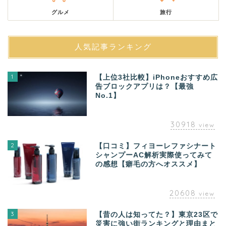
グルメ
旅行
人気記事ランキング
1
【上位3社比較】iPhoneおすすめ広
告ブロックアプリは？【最強
No.1】
30918
view
2
【口コミ】フィヨーレファシナート
シャンプーAC解析実際使ってみて
の感想【癖毛の方へオススメ】
20608
view
3
【昔の人は知ってた？】東京23区で
災害に強い街ランキングと理由まと