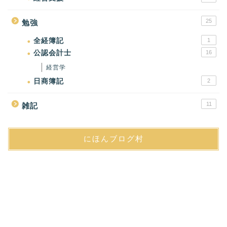
25
勉強
全経簿記
1
公認会計士
16
経営学
日商簿記
2
11
雑記
にほんブログ村