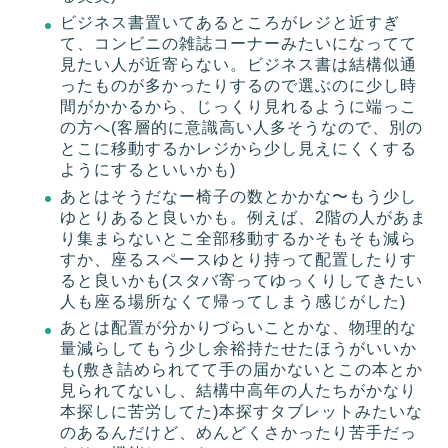
ビジネス書置いてあるところがレジと近すぎ
て、コンビニの雑誌コーナーみたいになってて
見たい人が近寄らない。ビジネス書は結構似通
ったものが多かったりするので選ぶのに少し時
間がかかるから、じっくり見れるように端っこ
の方へ(客層的に意識高い人多そうなので、別の
とこに移動するかレジから少し見えにくくする
ようにするといいかも)
あとはそうだなー椅子の数とかかな〜もう少し
ゆとりあると良いかも。例えば、2階の人があま
り集まらないとこ全部移動するかそもそも減ら
すか、座るスペースゆとり持って配置したりす
ると良いかも(スタバ寄ってゆっくりしてきたい
人も座る場所なくて帰ってしまう感じがした)
あとは配置が分かりづらいことかな、物理的な
量減らしてもう少し余裕持たせたほうがいいか
も(敷き詰められてて手の届かないとこの本とか
見られてないし、結構中高年の人たちがかなり
本探しに苦労してた)本探すタブレットみたいな
のあるんだけど、めんどくさかったり苦手だっ