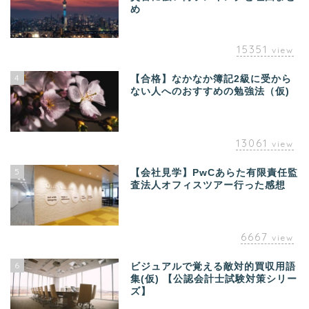
め
15351
view
4
【合格】なかなか簿記2級に受から
ない人へのおすすめの勉強法（仮)
13061
view
5
【会社見学】PwCあらた有限責任監
査法人オフィスツアー行った感想
6667
view
6
ビジュアルで覚える敵対的買収用語
集(仮) 【公認会計士試験対策シリー
ズ】