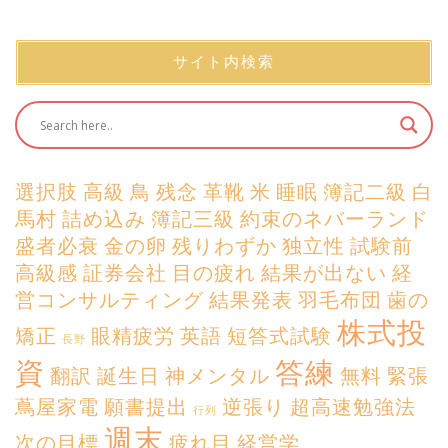
サイト内検索
選択肢
高級
鳥
残念
革靴
米
睡眠
簿記二級
白
馬村
詰め込み
簿記三級
約束のネバーランド
盛者必衰
金の卵
残りわずか
独立性
試験前
高級感
証券会社
目の疲れ
結果が出ない
経
営コンサルティング
結果発表
羽毛布団
歯の
株式投
矯正
眼精疲労
英語
短答式試験
長野
資
答練
翻訳
誕生日
神メンタル
無料
緊張
蔦屋家電
願書提出
逆張り
超高速勉強法
行列
週末
次の目標
疲れ目
経営学