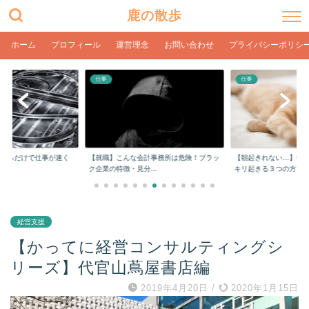
鹿の散歩
ホーム
プロフィール
運営理念
お問い合わせ
プライバシーポリシ
仕事
仕事
計事務所は危険！ブラッ
【朝起きれない…】学生や社会人でもスッ
【在宅ワーク】目の疲
..
キリ起きる３つの方...
ク環境とPC設定【...
経営支援
【かってに経営コンサルティングシ
リーズ】代官山蔦屋書店編
2019年4月20日
/
2020年1月15日