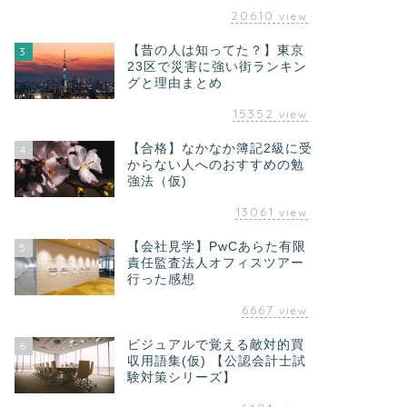
20610
view
【昔の人は知ってた？】東京
3
23区で災害に強い街ランキン
グと理由まとめ
15352
view
【合格】なかなか簿記2級に受
4
からない人へのおすすめの勉
強法（仮)
13061
view
【会社見学】PwCあらた有限
5
責任監査法人オフィスツアー
行った感想
6667
view
ビジュアルで覚える敵対的買
6
収用語集(仮) 【公認会計士試
験対策シリーズ】