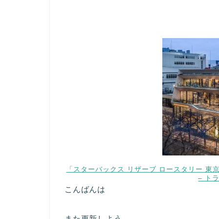
「スターバックス リザーブ ロースタリー 東
– ト
こんばんは
また更新しよう