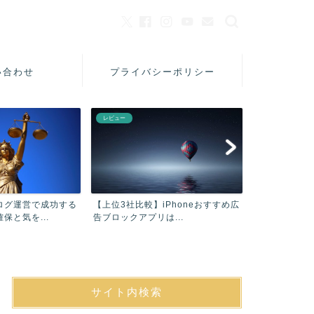
い合わせ
プライバシーポリシー
レビュー
美容
ログ運営で成功する
【上位3社比較】iPhoneおすすめ広
【口コミ】フ
保と気を...
告ブロックアプリは...
シャンプーAC
サイト内検索