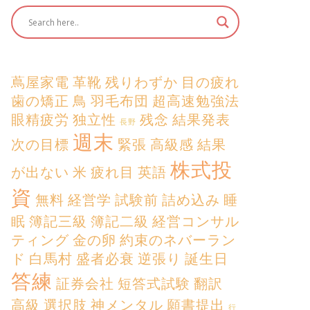
蔦屋家電
革靴
残りわずか
目の疲れ
歯の矯正
鳥
羽毛布団
超高速勉強法
眼精疲労
独立性
残念
結果発表
長野
週末
次の目標
緊張
高級感
結果
株式投
が出ない
米
疲れ目
英語
資
無料
経営学
試験前
詰め込み
睡
眠
簿記三級
簿記二級
経営コンサル
ティング
金の卵
約束のネバーラン
ド
白馬村
盛者必衰
逆張り
誕生日
答練
証券会社
短答式試験
翻訳
高級
選択肢
神メンタル
願書提出
行