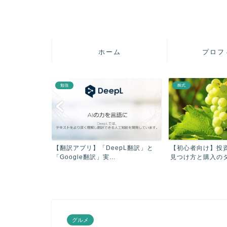
ホーム
プロフ
勉強
株式
疲れを軽減させ
【翻訳アプリ】「DeepL翻訳」と
【初心者向け】投
【...
「Google翻訳」実...
見つけ方と購入のタイ
グルメ