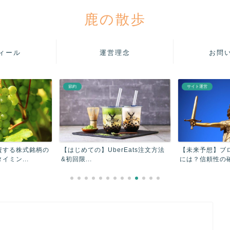
鹿の散歩
ィール
運営理念
お問
節約
サイト運営
資する株式銘柄の
【はじめての】UberEats注文方法
【未来予想】ブ
ミン...
&初回限...
には？信頼性の確