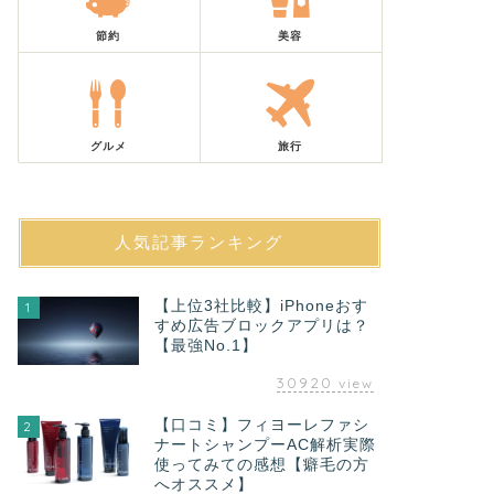
節約
美容
グルメ
旅行
人気記事ランキング
【上位3社比較】iPhoneおす
1
すめ広告ブロックアプリは？
【最強No.1】
30920
view
【口コミ】フィヨーレファシ
2
ナートシャンプーAC解析実際
使ってみての感想【癖毛の方
へオススメ】