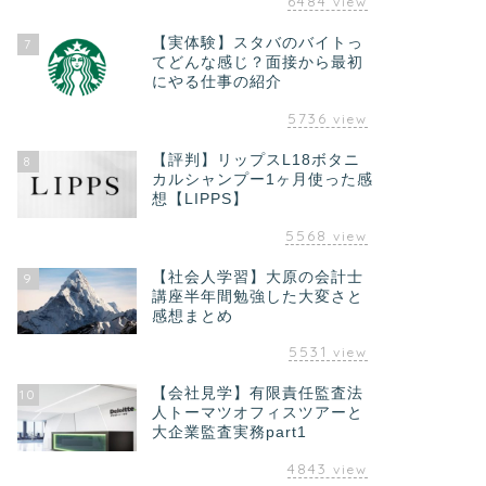
6484
view
【実体験】スタバのバイトっ
7
てどんな感じ？面接から最初
にやる仕事の紹介
5736
view
【評判】リップスL18ボタニ
8
カルシャンプー1ヶ月使った感
想【LIPPS】
5568
view
【社会人学習】大原の会計士
9
講座半年間勉強した大変さと
感想まとめ
5531
view
【会社見学】有限責任監査法
10
人トーマツオフィスツアーと
大企業監査実務part1
4843
view