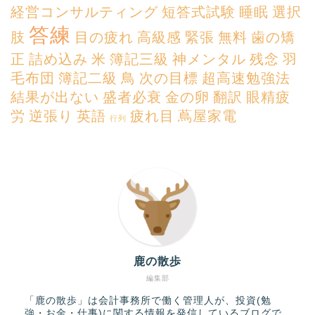
経営コンサルティング
短答式試験
睡眠
選択
答練
肢
目の疲れ
高級感
緊張
無料
歯の矯
正
詰め込み
米
簿記三級
神メンタル
残念
羽
毛布団
簿記二級
鳥
次の目標
超高速勉強法
結果が出ない
盛者必衰
金の卵
翻訳
眼精疲
労
逆張り
英語
疲れ目
蔦屋家電
行列
鹿の散歩
編集部
「鹿の散歩」は会計事務所で働く管理人が、投資(勉
強・お金・仕事)に関する情報を発信しているブログで