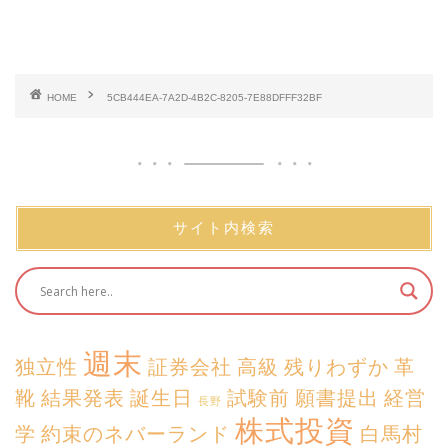
HOME
5CB444EA-7A2D-4B2C-8205-7E88DFFF32BF
サイト内検索
週末
独立性
証券会社
高級
残りわずか
革
靴
結果発表
誕生日
試験前
願書提出
経営
長野
株式投資
学
約束のネバーランド
白馬村