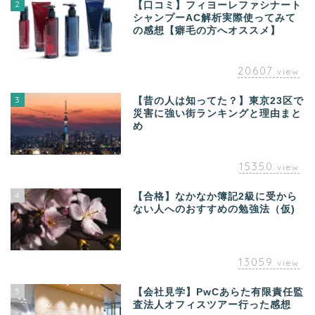
2
【口コミ】フィヨーレファシナート
シャンプーAC解析実際使ってみて
の感想【癖毛の方へオススメ】
20607
view
3
【昔の人は知ってた？】東京23区で
災害に強い街ランキングと理由まと
め
15350
view
4
【合格】なかなか簿記2級に受から
ない人へのおすすめの勉強法（仮)
13059
view
5
【会社見学】PwCあらた有限責任監
査法人オフィスツアー行った感想