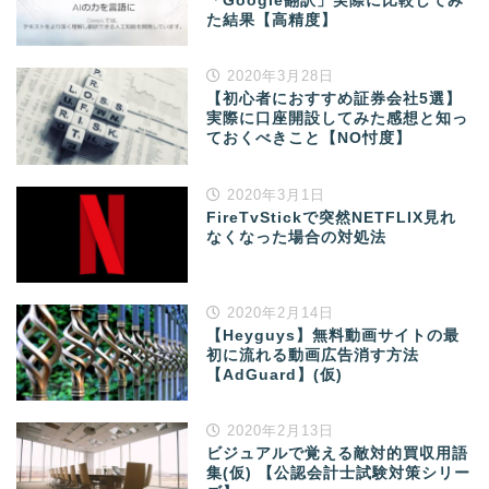
「Google翻訳」実際に比較してみ
た結果【高精度】
2020年3月28日
【初心者におすすめ証券会社5選】
実際に口座開設してみた感想と知っ
ておくべきこと【NO忖度】
2020年3月1日
FireTvStickで突然NETFLIX見れ
なくなった場合の対処法
2020年2月14日
【Heyguys】無料動画サイトの最
初に流れる動画広告消す方法
【AdGuard】(仮)
2020年2月13日
ビジュアルで覚える敵対的買収用語
集(仮) 【公認会計士試験対策シリー