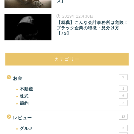
ズ】
2019年12月30日
【就職】こんな会計事務所は危険！
ブラック企業の特徴・見分け方
【7S】
カテゴリー
9
お金
不動産
1
株式
6
節約
2
12
レビュー
グルメ
3