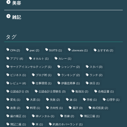
美容
雑記
タグ
CPA
(2)
pwc
(2)
SUITS
(1)
ubereats
(1)
おすすめ
(2)
アプリ
(4)
オカルト
(1)
カレー
(1)
サードアイコンサルティング
(1)
シャンプー
(2)
スタバ
(3)
ビジネス
(1)
ブログ村
(1)
ランキング
(2)
ランチ
(2)
レビュー
(4)
仕事環境
(1)
伊藤忠商事
(1)
休日
(1)
公認会計士
(3)
公認会計士受験生
(3)
勉強法
(2)
合格証書
(1)
変化
(1)
大原
(1)
失敗
(2)
妹
(1)
学校
(1)
心理学
(1)
改善
(2)
料理
(1)
方向性
(1)
書評
(3)
株式投資
(2)
歯の矯正
(1)
神メンタル
(1)
答練
(2)
簿記三級
(1)
簿記二級
(1)
米
(1)
約束のネバーランド
(1)