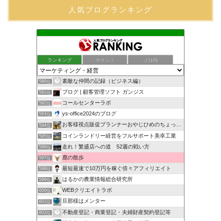
人気ブログランキング
ランキング
ポイント
ブロ画
素敵な仲間の記録（ビジネス編）
590位
ブログ | 顧客管理ソフト ガンジス
591位
コールセンターラボ
592位
ys-office2024のブログ
593位
お客様視点販促プランナーおやじひめのちょっとタメになる話
594位
コインランドリー経営をフルサポート美幸工業
595位
走れ！繁盛店への道 52週の戦い方
596位
鹿の散歩
597位
最短最速で10万円を稼ぐ倍々アフィリエイト
598位
はるかの農業情報総合研究所
599位
WEBクリエイトラボ
600位
旦那様はメンター
601位
不動産登記・商業登記・夫婦財産契約登記等
602位