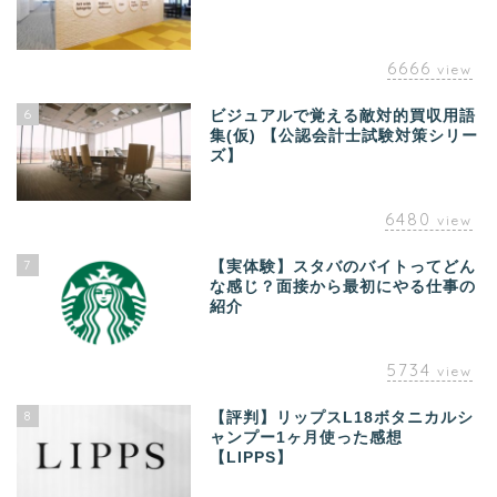
6666
view
6
ビジュアルで覚える敵対的買収用語
集(仮) 【公認会計士試験対策シリー
ズ】
6480
view
7
【実体験】スタバのバイトってどん
な感じ？面接から最初にやる仕事の
紹介
5734
view
8
【評判】リップスL18ボタニカルシ
ャンプー1ヶ月使った感想
【LIPPS】