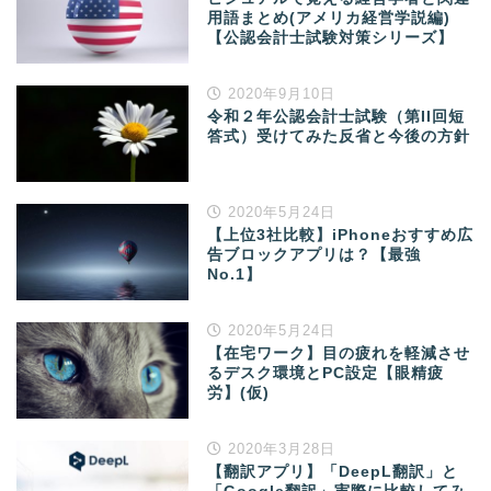
用語まとめ(アメリカ経営学説編)
【公認会計士試験対策シリーズ】
2020年9月10日
令和２年公認会計士試験（第II回短
答式）受けてみた反省と今後の方針
2020年5月24日
【上位3社比較】iPhoneおすすめ広
告ブロックアプリは？【最強
No.1】
2020年5月24日
【在宅ワーク】目の疲れを軽減させ
るデスク環境とPC設定【眼精疲
労】(仮)
2020年3月28日
【翻訳アプリ】「DeepL翻訳」と