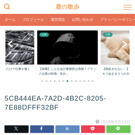
鹿の散歩
ホーム
プロフィール
運営理念
お問い合わせ
プライバシーポリシ
仕事
仕事
をするだけで仕事が速く
【就職】こんな会計事務所は危険！ブラッ
【朝起きれない…】学
ク企業の特徴・見分...
キリ起きる３つの方...
5CB444EA-7A2D-4B2C-8205-
7E88DFFF32BF
2019年9月14日