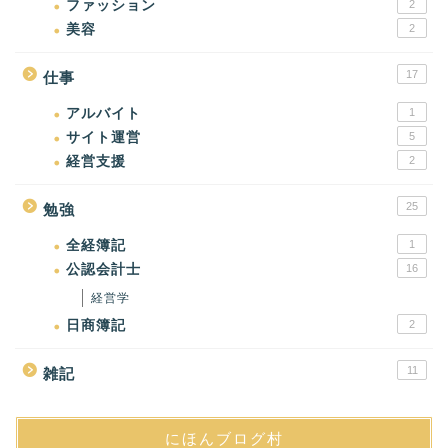
ファッション
2
美容
2
17
仕事
アルバイト
1
サイト運営
5
経営支援
2
25
勉強
全経簿記
1
公認会計士
16
経営学
日商簿記
2
11
雑記
にほんブログ村