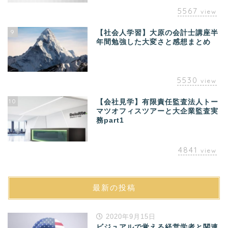
5567
view
9
【社会人学習】大原の会計士講座半
年間勉強した大変さと感想まとめ
5530
view
10
【会社見学】有限責任監査法人トー
マツオフィスツアーと大企業監査実
務part1
4841
view
最新の投稿
2020年9月15日
ビジュアルで覚える経営学者と関連