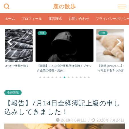
鹿の散歩
ホーム
プロフィール
運営理念
お問い合わせ
プライバシーポリシ
仕事
仕事
な会計事務所は危険！ブラッ
【朝起きれない…】学生や社会人でもスッ
【在宅ワーク】目の
分...
キリ起きる３つの方...
ク環境とPC設定【..
全経簿記
【報告】7月14日全経簿記上級の申し
込みしてきました！
2019年6月1日
/
2020年7月24日