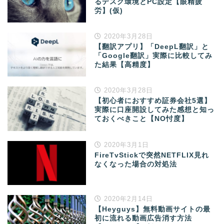
るデスク環境とPC設定【眼精疲
労】(仮)
2020年3月28日
【翻訳アプリ】「DeepL翻訳」と
「Google翻訳」実際に比較してみ
た結果【高精度】
2020年3月28日
【初心者におすすめ証券会社5選】
実際に口座開設してみた感想と知っ
ておくべきこと【NO忖度】
2020年3月1日
FireTvStickで突然NETFLIX見れ
なくなった場合の対処法
2020年2月14日
【Heyguys】無料動画サイトの最
初に流れる動画広告消す方法