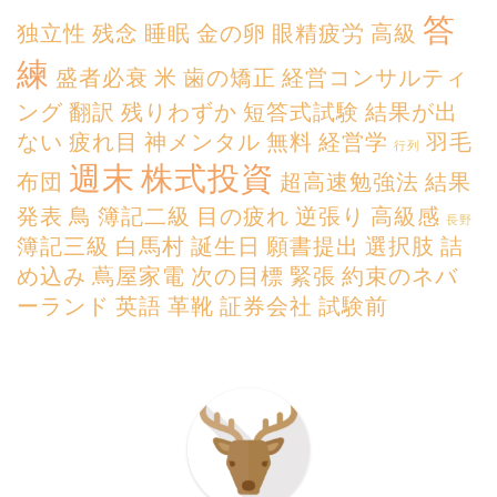
答
独立性
残念
睡眠
金の卵
眼精疲労
高級
練
盛者必衰
米
歯の矯正
経営コンサルティ
ング
翻訳
残りわずか
短答式試験
結果が出
ない
疲れ目
神メンタル
無料
経営学
羽毛
行列
週末
株式投資
布団
超高速勉強法
結果
発表
鳥
簿記二級
目の疲れ
逆張り
高級感
長野
簿記三級
白馬村
誕生日
願書提出
選択肢
詰
め込み
蔦屋家電
次の目標
緊張
約束のネバ
ーランド
英語
革靴
証券会社
試験前