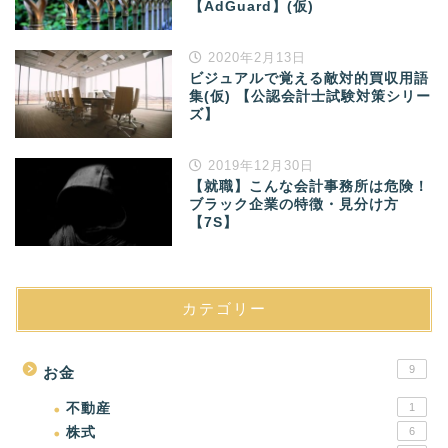
【AdGuard】(仮)
2020年2月13日
ビジュアルで覚える敵対的買収用語
集(仮) 【公認会計士試験対策シリー
ズ】
2019年12月30日
【就職】こんな会計事務所は危険！
ブラック企業の特徴・見分け方
【7S】
カテゴリー
9
お金
不動産
1
株式
6