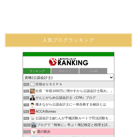
人気ブログランキング
ランキング
ポイント
ブロ画
目指せＵＳＣＰＡ
4位
社長「年収1000万に増やすから公認会計士取れ。」
5位
がんじがらめ公認会計士（CPA）ブログ
6位
働きながら公認会計士に一発合格する秘訣とは
7位
ACCA Bureau
8位
公認会計士jijiたんが予備試験ルートで司法試験を目指すブ…
9位
ブログで『簡単に』学ぶ！簿記検定と税理士試験＆公認会計士試験
10位
鹿の散歩
11位