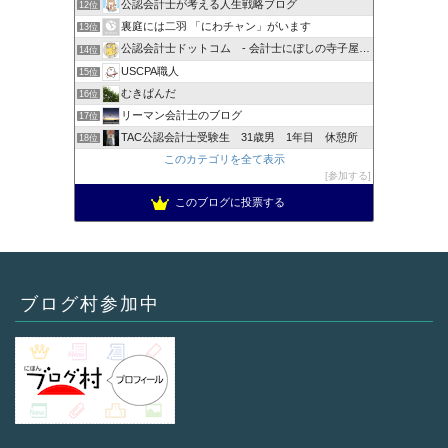
公認会計士が考える人生戦略ブログ
12位
裏庭には二羽 「にわチャン」がいます
13位
公認会計士ドットコム - 会計士にぼしの寺子屋ブログ -
14位
USCPA職人
15位
むきぱんだ
16位
リーマン会計士のブログ
17位
TAC公認会計士受験生 31歳男 1年目 休憩所
18位
このカテゴリを全て表示
参加する
このブログに投票する
ブログ村参加中