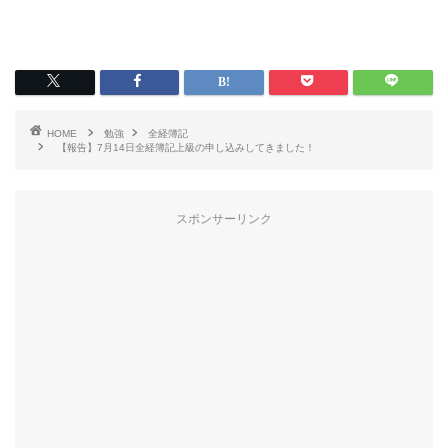
HOME
勉強
全経簿記
【報告】7月14日全経簿記上級の申し込みしてきました！
スポンサーリンク