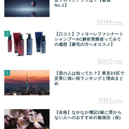
告ブロックアプリは？【最強
No.1】
30924
view
2
【口コミ】フィヨーレファシナート
シャンプーAC解析実際使ってみて
の感想【癖毛の方へオススメ】
20613
view
3
【昔の人は知ってた？】東京23区で
災害に強い街ランキングと理由まと
め
15353
view
4
【合格】なかなか簿記2級に受から
ない人へのおすすめの勉強法（仮)