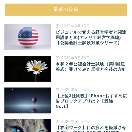
最新の投稿
2020年9月15日
ビジュアルで覚える経営学者と関連
用語まとめ(アメリカ経営学説編)
【公認会計士試験対策シリーズ】
2020年9月10日
令和２年公認会計士試験（第II回短
答式）受けてみた反省と今後の方針
2020年5月24日
【上位3社比較】iPhoneおすすめ広
告ブロックアプリは？【最強
No.1】
2020年5月24日
【在宅ワーク】目の疲れを軽減させ