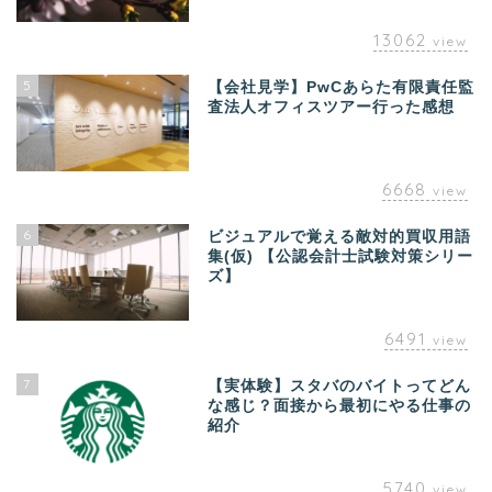
13062
view
5
【会社見学】PwCあらた有限責任監
査法人オフィスツアー行った感想
6668
view
6
ビジュアルで覚える敵対的買収用語
集(仮) 【公認会計士試験対策シリー
ズ】
6491
view
7
【実体験】スタバのバイトってどん
な感じ？面接から最初にやる仕事の
紹介
5740
view