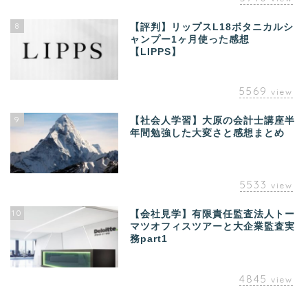
8
【評判】リップスL18ボタニカルシ
ャンプー1ヶ月使った感想
【LIPPS】
5569
view
9
【社会人学習】大原の会計士講座半
年間勉強した大変さと感想まとめ
5533
view
10
【会社見学】有限責任監査法人トー
マツオフィスツアーと大企業監査実
務part1
4845
view