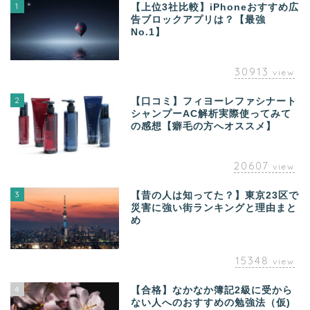
1
【上位3社比較】iPhoneおすすめ広
告ブロックアプリは？【最強
No.1】
30913
view
2
【口コミ】フィヨーレファシナート
シャンプーAC解析実際使ってみて
の感想【癖毛の方へオススメ】
20607
view
3
【昔の人は知ってた？】東京23区で
災害に強い街ランキングと理由まと
め
15348
view
4
【合格】なかなか簿記2級に受から
ない人へのおすすめの勉強法（仮)