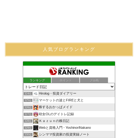
人気ブログランキング
ランキング
ポイント
ブロ画
Hirolog・投資ダイアリー
324位
マーケットの波とFIREと犬と
325位
株するおかっぱメイド
326位
幼女OLのデイトレ記録
327位
Ｋａｚｕｎの株日記
328位
Webと資格入門 - YoshinoriNakano
329位
シンママ投資家の投資実録ノート
330位