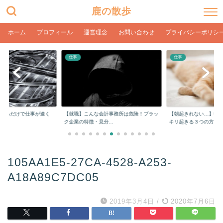
鹿の散歩
ホーム
プロフィール
運営理念
お問い合わせ
プライバシーポリシ
仕事
仕事
をするだけで仕事が速く
【就職】こんな会計事務所は危険！ブラッ
【朝起きれない…】学
ク企業の特徴・見分...
キリ起きる３つの方...
105AA1E5-27CA-4528-A253-
A18A89C7DC05
2019年3月4日
/
2020年7月6日