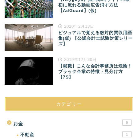
初に流れる動画広告消す方法
【AdGuard】(仮)
2020年2月13日
ビジュアルで覚える敵対的買収用語
集(仮) 【公認会計士試験対策シリー
ズ】
2019年12月30日
【就職】こんな会計事務所は危険！
ブラック企業の特徴・見分け方
【7S】
カテゴリー
9
お金
不動産
1