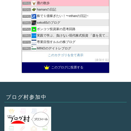
鹿の散歩
331位
hamanの日記
332位
株で１億稼ぎたい！〜ethanの日記~
333位
seko65のブログ
334位
ポンコツ投資家の思考回路
335位
実践で学ぶ、負けない現代株式投資 「森を見て、木を見る」
336位
専業目指すルルの株ブログ
337位
MINOのデイトレブログ
338位
このカテゴリを全て表示
参加する
このブログに投票する
ブログ村参加中