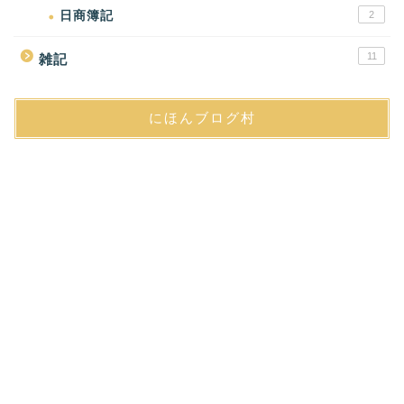
日商簿記
2
11
雑記
にほんブログ村