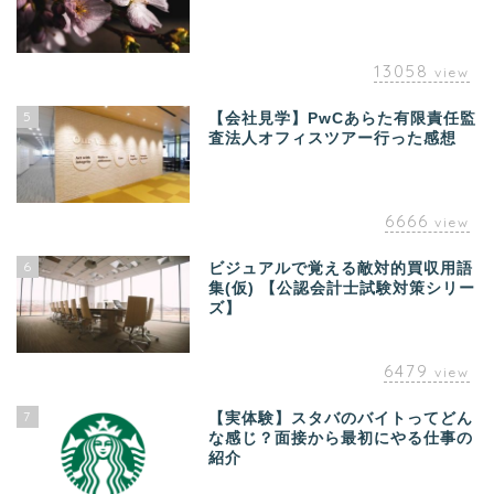
13058
view
5
【会社見学】PwCあらた有限責任監
査法人オフィスツアー行った感想
6666
view
6
ビジュアルで覚える敵対的買収用語
集(仮) 【公認会計士試験対策シリー
ズ】
6479
view
7
【実体験】スタバのバイトってどん
な感じ？面接から最初にやる仕事の
紹介