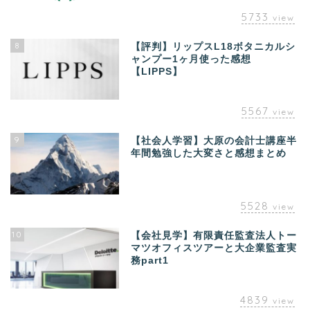
5733
view
8
【評判】リップスL18ボタニカルシ
ャンプー1ヶ月使った感想
【LIPPS】
5567
view
9
【社会人学習】大原の会計士講座半
年間勉強した大変さと感想まとめ
5528
view
10
【会社見学】有限責任監査法人トー
マツオフィスツアーと大企業監査実
務part1
4839
view