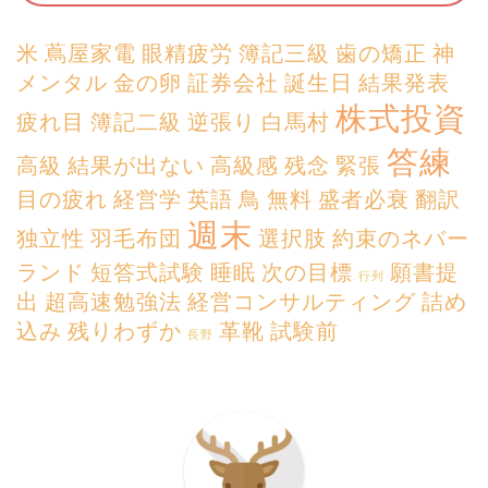
米
蔦屋家電
眼精疲労
簿記三級
歯の矯正
神
メンタル
金の卵
証券会社
誕生日
結果発表
株式投資
疲れ目
簿記二級
逆張り
白馬村
答練
高級
結果が出ない
高級感
残念
緊張
目の疲れ
経営学
英語
鳥
無料
盛者必衰
翻訳
週末
独立性
羽毛布団
選択肢
約束のネバー
ランド
短答式試験
睡眠
次の目標
願書提
行列
出
超高速勉強法
経営コンサルティング
詰め
込み
残りわずか
革靴
試験前
長野