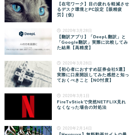
【在宅ワーク】目の疲れを軽減させ
るデスク環境とPC設定【眼精疲
労】(仮)
2020年3月28日
【翻訳アプリ】「DeepL翻訳」と
「Google翻訳」実際に比較してみ
た結果【高精度】
2020年3月28日
【初心者におすすめ証券会社5選】
実際に口座開設してみた感想と知っ
ておくべきこと【NO忖度】
2020年3月1日
FireTvStickで突然NETFLIX見れ
なくなった場合の対処法
2020年2月14日
【Heyguys】無料動画サイトの最