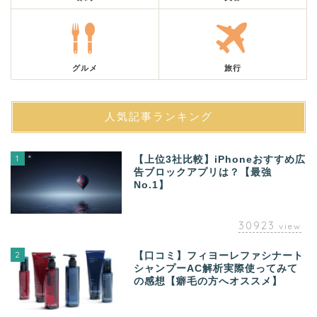
グルメ
旅行
人気記事ランキング
1
【上位3社比較】iPhoneおすすめ広
告ブロックアプリは？【最強
No.1】
30923
view
2
【口コミ】フィヨーレファシナート
シャンプーAC解析実際使ってみて
の感想【癖毛の方へオススメ】