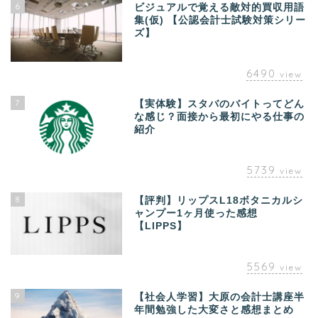
6
ビジュアルで覚える敵対的買収用語
集(仮) 【公認会計士試験対策シリー
ズ】
6490
view
7
【実体験】スタバのバイトってどん
な感じ？面接から最初にやる仕事の
紹介
5739
view
8
【評判】リップスL18ボタニカルシ
ャンプー1ヶ月使った感想
【LIPPS】
5569
view
9
【社会人学習】大原の会計士講座半
年間勉強した大変さと感想まとめ