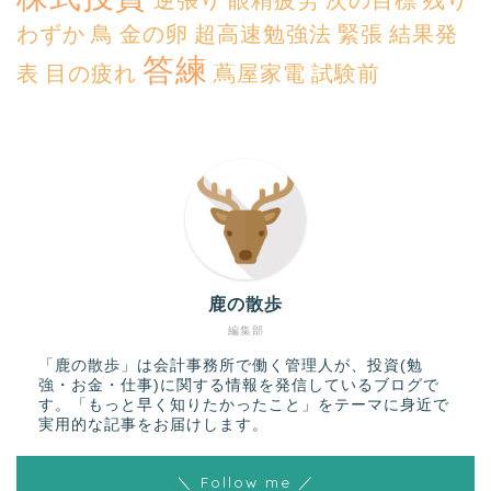
逆張り
眼精疲労
次の目標
残り
わずか
鳥
金の卵
超高速勉強法
緊張
結果発
答練
表
目の疲れ
蔦屋家電
試験前
鹿の散歩
編集部
「鹿の散歩」は会計事務所で働く管理人が、投資(勉
強・お金・仕事)に関する情報を発信しているブログで
す。「もっと早く知りたかったこと」をテーマに身近で
実用的な記事をお届けします。
＼ Follow me ／