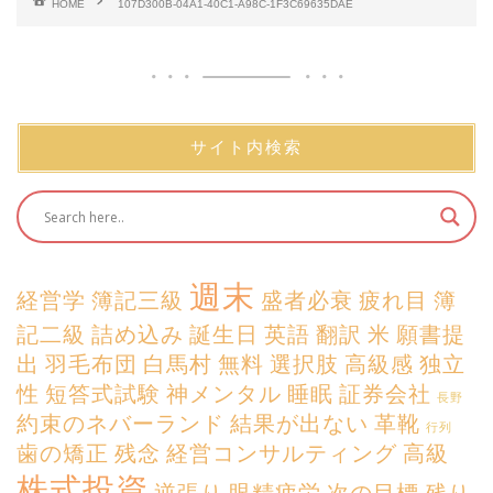
HOME
107D300B-04A1-40C1-A98C-1F3C69635DAE
サイト内検索
週末
経営学
簿記三級
盛者必衰
疲れ目
簿
記二級
詰め込み
誕生日
英語
翻訳
米
願書提
出
羽毛布団
白馬村
無料
選択肢
高級感
独立
性
短答式試験
神メンタル
睡眠
証券会社
長野
約束のネバーランド
結果が出ない
革靴
行列
歯の矯正
残念
経営コンサルティング
高級
株式投資