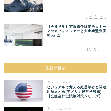
5532
view
10
【会社見学】有限責任監査法人トー
マツオフィスツアーと大企業監査実
務part1
4845
view
最新の投稿
2020年9月15日
ビジュアルで覚える経営学者と関連
用語まとめ(アメリカ経営学説編)
【公認会計士試験対策シリーズ】
2020年9月10日