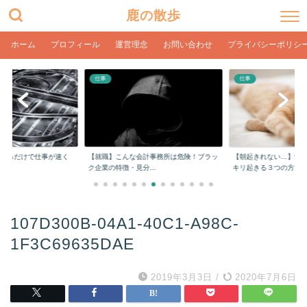
鹿の散歩
ホーム
プロフィール
運営理念
お問い合わせ
プライバシーポリシ
仕事
仕事
をするだけで仕事が速く
【就職】こんな会計事務所は危険！ブラッ
【朝起きれない…】学
ク企業の特徴・見分...
キリ起きる３つの方...
107D300B-04A1-40C1-A98C-
1F3C69635DAE
2019年3月3日
/
2020年7月6日