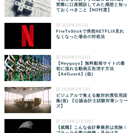
実際に口座開設してみた感想と知っ
ておくべきこと【NO忖度】
2020年3月1日
FireTvStickで突然NETFLIX見れ
なくなった場合の対処法
2020年2月14日
【Heyguys】無料動画サイトの最
初に流れる動画広告消す方法
【AdGuard】(仮)
2020年2月13日
ビジュアルで覚える敵対的買収用語
集(仮) 【公認会計士試験対策シリー
ズ】
2019年12月30日
【就職】こんな会計事務所は危険！
ブラック企業の特徴・見分け方