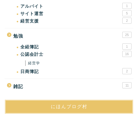
アルバイト
1
サイト運営
5
経営支援
2
25
勉強
全経簿記
1
公認会計士
16
経営学
日商簿記
2
11
雑記
にほんブログ村