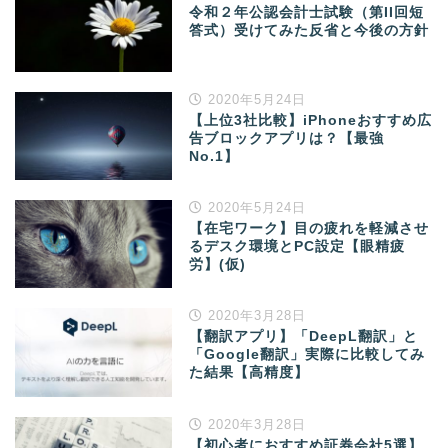
令和２年公認会計士試験（第II回短
答式）受けてみた反省と今後の方針
2020年5月24日
【上位3社比較】iPhoneおすすめ広
告ブロックアプリは？【最強
No.1】
2020年5月24日
【在宅ワーク】目の疲れを軽減させ
るデスク環境とPC設定【眼精疲
労】(仮)
2020年3月28日
【翻訳アプリ】「DeepL翻訳」と
「Google翻訳」実際に比較してみ
た結果【高精度】
2020年3月28日
【初心者におすすめ証券会社5選】