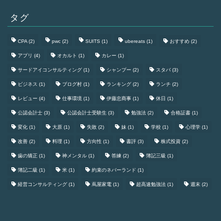
タグ
CPA
(2)
pwc
(2)
SUITS
(1)
ubereats
(1)
おすすめ
(2)
アプリ
(4)
オカルト
(1)
カレー
(1)
サードアイコンサルティング
(1)
シャンプー
(2)
スタバ
(3)
ビジネス
(1)
ブログ村
(1)
ランキング
(2)
ランチ
(2)
レビュー
(4)
仕事環境
(1)
伊藤忠商事
(1)
休日
(1)
公認会計士
(3)
公認会計士受験生
(3)
勉強法
(2)
合格証書
(1)
変化
(1)
大原
(1)
失敗
(2)
妹
(1)
学校
(1)
心理学
(1)
改善
(2)
料理
(1)
方向性
(1)
書評
(3)
株式投資
(2)
歯の矯正
(1)
神メンタル
(1)
答練
(2)
簿記三級
(1)
簿記二級
(1)
米
(1)
約束のネバーランド
(1)
経営コンサルティング
(1)
蔦屋家電
(1)
超高速勉強法
(1)
週末
(2)