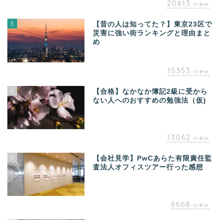
20613
view
3
【昔の人は知ってた？】東京23区で
災害に強い街ランキングと理由まと
め
15353
view
4
【合格】なかなか簿記2級に受から
ない人へのおすすめの勉強法（仮)
13062
view
5
【会社見学】PwCあらた有限責任監
査法人オフィスツアー行った感想
6668
view