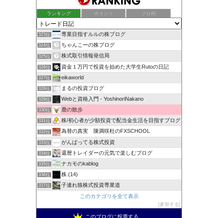
ランキング
ポイント
ブロ画
専業目指すルルの株ブログ
323位
ちゃんこーの株ブログ
324位
株式取引情報発信局
325位
資金１万円で投資を始めた大学生Rutoの日記
326位
eikaworld
327位
まるの投資ブログ
328位
Webと資格入門 - YoshinoriNakano
329位
鹿の散歩
330位
株/初心者が少額投資で配当金生活を目指すブログ
331位
為替の真実 陳満咲杜のFXSCHOOL
332位
がんばってる株式投資
333位
還暦トレイダーの元気で楽しむブログ
334位
ナカモのkablog
335位
株.(14)
336位
子連れ狼株式投資専業道
337位
このカテゴリを全て表示
参加する
このブログに投票する