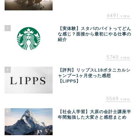
6491
view
7
【実体験】スタバのバイトってどん
な感じ？面接から最初にやる仕事の
紹介
5740
view
8
【評判】リップスL18ボタニカルシ
ャンプー1ヶ月使った感想
【LIPPS】
5569
view
9
【社会人学習】大原の会計士講座半
年間勉強した大変さと感想まとめ