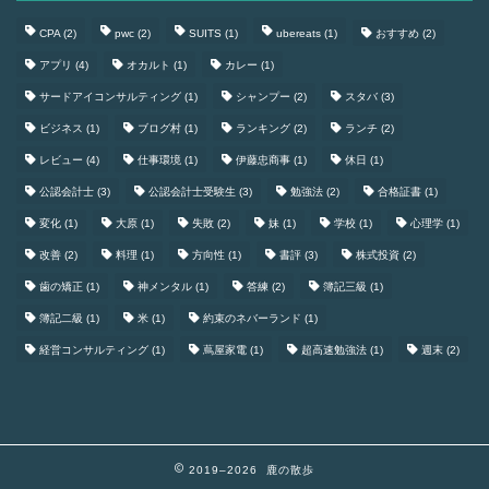
CPA
(2)
pwc
(2)
SUITS
(1)
ubereats
(1)
おすすめ
(2)
アプリ
(4)
オカルト
(1)
カレー
(1)
サードアイコンサルティング
(1)
シャンプー
(2)
スタバ
(3)
ビジネス
(1)
ブログ村
(1)
ランキング
(2)
ランチ
(2)
レビュー
(4)
仕事環境
(1)
伊藤忠商事
(1)
休日
(1)
公認会計士
(3)
公認会計士受験生
(3)
勉強法
(2)
合格証書
(1)
変化
(1)
大原
(1)
失敗
(2)
妹
(1)
学校
(1)
心理学
(1)
改善
(2)
料理
(1)
方向性
(1)
書評
(3)
株式投資
(2)
歯の矯正
(1)
神メンタル
(1)
答練
(2)
簿記三級
(1)
簿記二級
(1)
米
(1)
約束のネバーランド
(1)
経営コンサルティング
(1)
蔦屋家電
(1)
超高速勉強法
(1)
週末
(2)
2019–2026 鹿の散歩