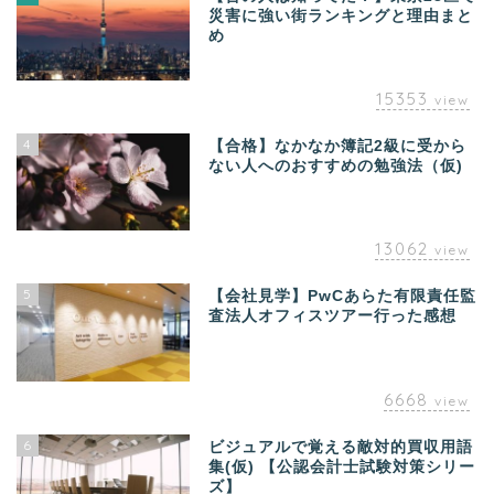
災害に強い街ランキングと理由まと
め
15353
view
4
【合格】なかなか簿記2級に受から
ない人へのおすすめの勉強法（仮)
13062
view
5
【会社見学】PwCあらた有限責任監
査法人オフィスツアー行った感想
6668
view
6
ビジュアルで覚える敵対的買収用語
集(仮) 【公認会計士試験対策シリー
ズ】