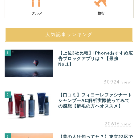
グルメ
旅行
人気記事ランキング
1
【上位3社比較】iPhoneおすすめ広
告ブロックアプリは？【最強
No.1】
30924
view
2
【口コミ】フィヨーレファシナート
シャンプーAC解析実際使ってみて
の感想【癖毛の方へオススメ】
20616
view
3
【昔の人は知ってた？】東京23区で