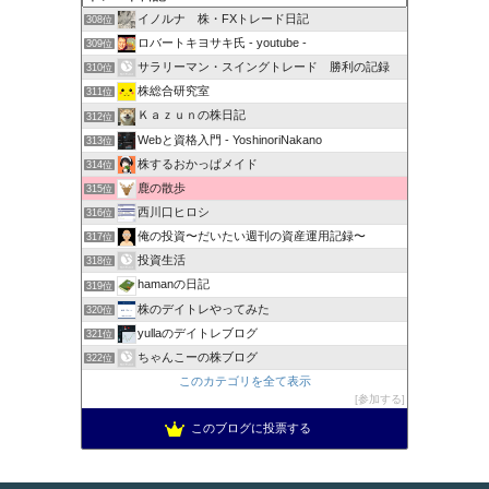
イノルナ 株・FXトレード日記
308位
ロバートキヨサキ氏 - youtube -
309位
サラリーマン・スイングトレード 勝利の記録
310位
株総合研究室
311位
Ｋａｚｕｎの株日記
312位
Webと資格入門 - YoshinoriNakano
313位
株するおかっぱメイド
314位
鹿の散歩
315位
西川口ヒロシ
316位
俺の投資〜だいたい週刊の資産運用記録〜
317位
投資生活
318位
hamanの日記
319位
株のデイトレやってみた
320位
yullaのデイトレブログ
321位
ちゃんこーの株ブログ
322位
このカテゴリを全て表示
参加する
このブログに投票する