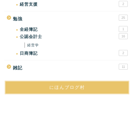
経営支援
2
25
勉強
全経簿記
1
公認会計士
16
経営学
日商簿記
2
11
雑記
にほんブログ村