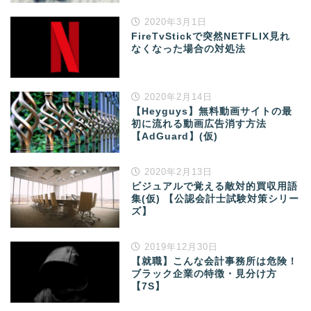
2020年3月1日
FireTvStickで突然NETFLIX見れ
なくなった場合の対処法
2020年2月14日
【Heyguys】無料動画サイトの最
初に流れる動画広告消す方法
【AdGuard】(仮)
2020年2月13日
ビジュアルで覚える敵対的買収用語
集(仮) 【公認会計士試験対策シリー
ズ】
2019年12月30日
【就職】こんな会計事務所は危険！
ブラック企業の特徴・見分け方
【7S】