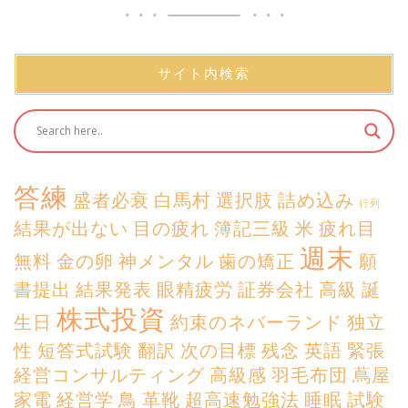
サイト内検索
答練
盛者必衰
白馬村
選択肢
詰め込み
行列
結果が出ない
目の疲れ
簿記三級
米
疲れ目
週末
無料
金の卵
神メンタル
歯の矯正
願
書提出
結果発表
眼精疲労
証券会社
高級
誕
株式投資
生日
約束のネバーランド
独立
性
短答式試験
翻訳
次の目標
残念
英語
緊張
経営コンサルティング
高級感
羽毛布団
蔦屋
家電
経営学
鳥
革靴
超高速勉強法
睡眠
試験