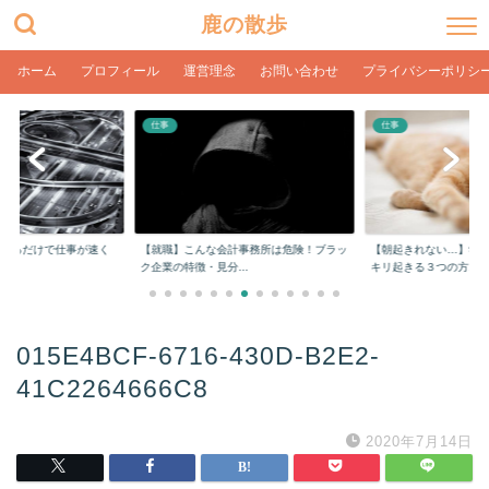
鹿の散歩
ホーム
プロフィール
運営理念
お問い合わせ
プライバシーポリシ
仕事
仕事
をするだけで仕事が速く
【就職】こんな会計事務所は危険！ブラッ
【朝起きれない…】学
ク企業の特徴・見分...
キリ起きる３つの方...
015E4BCF-6716-430D-B2E2-
41C2264666C8
2020年7月14日