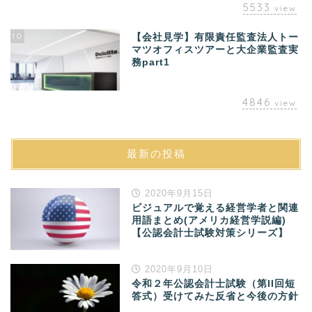
5533
view
10
【会社見学】有限責任監査法人トー
マツオフィスツアーと大企業監査実
務part1
4846
view
最新の投稿
2020年9月15日
ビジュアルで覚える経営学者と関連
用語まとめ(アメリカ経営学説編)
【公認会計士試験対策シリーズ】
2020年9月10日
令和２年公認会計士試験（第II回短
答式）受けてみた反省と今後の方針