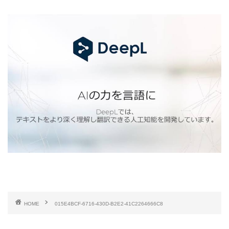
HOME
015E4BCF-6716-430D-B2E2-41C2264666C8