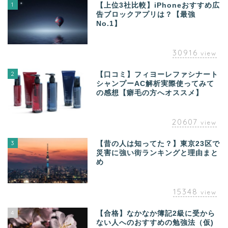
1
【上位3社比較】iPhoneおすすめ広
告ブロックアプリは？【最強
No.1】
30916
view
2
【口コミ】フィヨーレファシナート
シャンプーAC解析実際使ってみて
の感想【癖毛の方へオススメ】
20607
view
3
【昔の人は知ってた？】東京23区で
災害に強い街ランキングと理由まと
め
15348
view
4
【合格】なかなか簿記2級に受から
ない人へのおすすめの勉強法（仮)