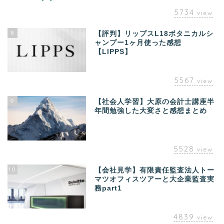
5734
view
8
【評判】リップスL18ボタニカルシ
ャンプー1ヶ月使った感想
【LIPPS】
5567
view
9
【社会人学習】大原の会計士講座半
年間勉強した大変さと感想まとめ
5528
view
10
【会社見学】有限責任監査法人トー
マツオフィスツアーと大企業監査実
務part1
4839
view