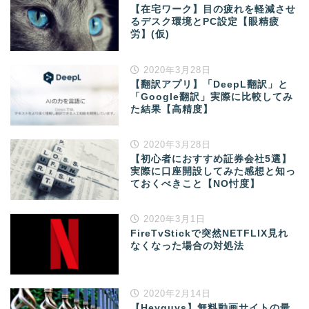
【在宅ワーク】目の疲れを軽減させ
るデスク環境とPC設定【眼精疲
労】(仮)
2020年3月28日
【翻訳アプリ】「DeepL翻訳」と
「Google翻訳」実際に比較してみ
た結果【高精度】
2020年3月28日
【初心者におすすめ証券会社5選】
実際に口座開設してみた感想と知っ
ておくべきこと【NO忖度】
2020年3月1日
FireTvStickで突然NETFLIX見れ
なくなった場合の対処法
2020年2月14日
【Heyguys】無料動画サイトの最