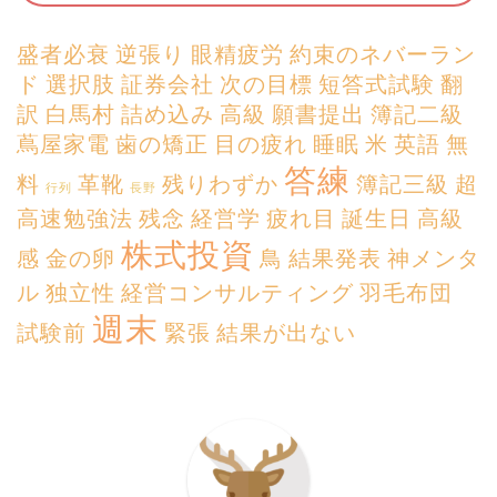
盛者必衰
逆張り
眼精疲労
約束のネバーラン
ド
選択肢
証券会社
次の目標
短答式試験
翻
訳
白馬村
詰め込み
高級
願書提出
簿記二級
蔦屋家電
歯の矯正
目の疲れ
睡眠
米
英語
無
答練
料
革靴
残りわずか
簿記三級
超
行列
長野
高速勉強法
残念
経営学
疲れ目
誕生日
高級
株式投資
感
金の卵
鳥
結果発表
神メンタ
ル
独立性
経営コンサルティング
羽毛布団
週末
試験前
緊張
結果が出ない