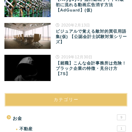
初に流れる動画広告消す方法
【AdGuard】(仮)
2020年2月13日
ビジュアルで覚える敵対的買収用語
集(仮) 【公認会計士試験対策シリー
ズ】
2019年12月30日
【就職】こんな会計事務所は危険！
ブラック企業の特徴・見分け方
【7S】
カテゴリー
9
お金
不動産
1