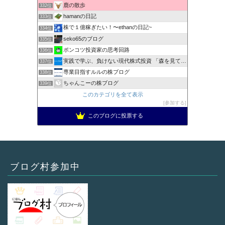
鹿の散歩
332位
hamanの日記
333位
株で１億稼ぎたい！〜ethanの日記~
334位
seko65のブログ
335位
ポンコツ投資家の思考回路
336位
実践で学ぶ、負けない現代株式投資 「森を見て、木を見る」
337位
専業目指すルルの株ブログ
338位
ちゃんこーの株ブログ
339位
このカテゴリを全て表示
参加する
このブログに投票する
ブログ村参加中