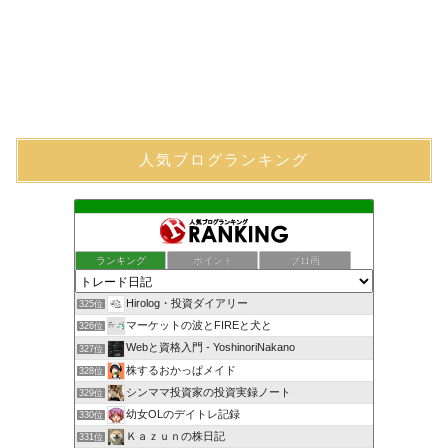
人気ブログランキング
ランキング
ポイント
ブロ画
Hirolog・投資ダイアリー
325位
マーケットの波とFIREと犬と
326位
Webと資格入門 - YoshinoriNakano
327位
株するおかっぱメイド
328位
シンママ投資家の投資実録ノート
329位
幼女OLのデイトレ記録
330位
Ｋａｚｕｎの株日記
331位