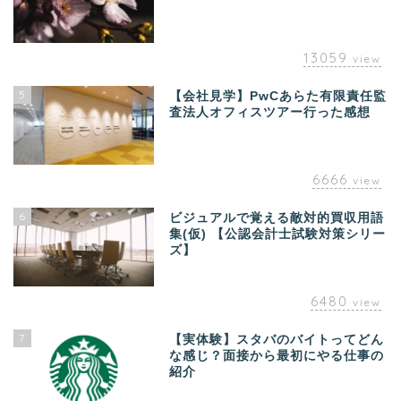
13059
view
5
【会社見学】PwCあらた有限責任監
査法人オフィスツアー行った感想
6666
view
6
ビジュアルで覚える敵対的買収用語
集(仮) 【公認会計士試験対策シリー
ズ】
6480
view
7
【実体験】スタバのバイトってどん
な感じ？面接から最初にやる仕事の
紹介