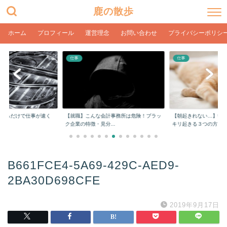
鹿の散歩
ホーム
プロフィール
運営理念
お問い合わせ
プライバシーポリシ
仕事
仕事
をするだけで仕事が速く
【就職】こんな会計事務所は危険！ブラッ
【朝起きれない…】学
ク企業の特徴・見分...
キリ起きる３つの方...
B661FCE4-5A69-429C-AED9-
2BA30D698CFE
2019年9月17日