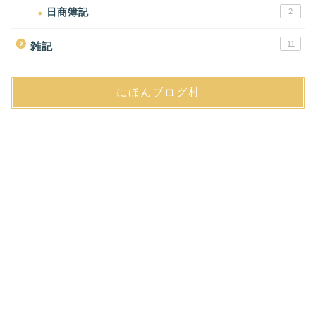
日商簿記
2
11
雑記
にほんブログ村