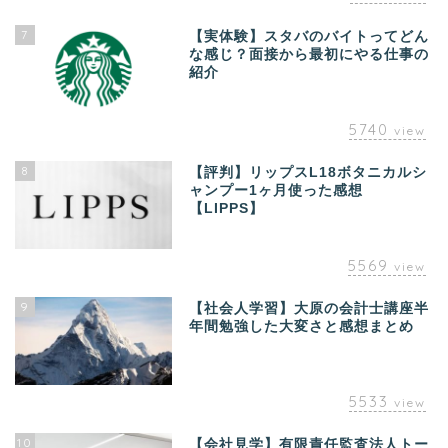
7
【実体験】スタバのバイトってどん
な感じ？面接から最初にやる仕事の
紹介
5740
view
8
【評判】リップスL18ボタニカルシ
ャンプー1ヶ月使った感想
【LIPPS】
5569
view
9
【社会人学習】大原の会計士講座半
年間勉強した大変さと感想まとめ
5533
view
10
【会社見学】有限責任監査法人トー