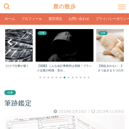
鹿の散歩
ホーム
プロフィール
運営理念
お問い合わせ
プライバシーポリシ
仕事
仕事
計事務所は危険！ブラッ
【朝起きれない…】学生や社会人でもスッ
【在宅ワーク】目の疲
..
キリ起きる３つの方...
ク環境とPC設定【...
仕事
筆跡鑑定
2019年3月14日
/
2019年11月9日