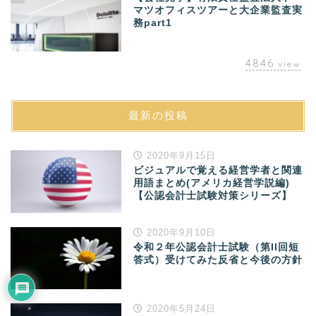
マツオフィスツアーと大企業監査実
務part1
4846
view
最新の投稿
2020年9月15日
ビジュアルで覚える経営学者と関連
用語まとめ(アメリカ経営学説編)
【公認会計士試験対策シリーズ】
2020年9月10日
令和２年公認会計士試験（第II回短
答式）受けてみた反省と今後の方針
2020年5月24日