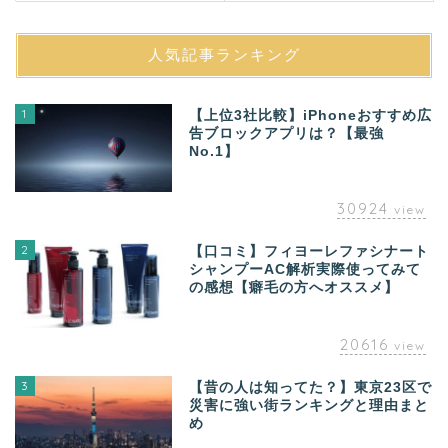
人気記事ランキング
1
【上位3社比較】iPhoneおすすめ広
告ブロックアプリは？【最強
No.1】
30924
view
2
【口コミ】フィヨーレファシナート
シャンプーAC解析実際使ってみて
の感想【癖毛の方へオススメ】
20616
view
3
【昔の人は知ってた？】東京23区で
災害に強い街ランキングと理由まと
め