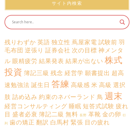
サイト内検索
残りわずか
英語
独立性
蔦屋家電
試験前
羽
毛布団
逆張り
証券会社
次の目標
神メンタ
株式
ル
眼精疲労
結果発表
結果が出ない
投資
簿記三級
残念
経営学
願書提出
超高
答練
速勉強法
誕生日
高級感
米
高級
選択
週末
肢
詰め込み
約束のネバーランド
鳥
経営コンサルティング
睡眠
短答式試験
疲れ
目
盛者必衰
簿記二級
無料
革靴
金の卵
長野
行
歯の矯正
翻訳
白馬村
緊張
目の疲れ
列