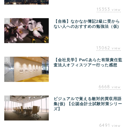
15353
view
4
【合格】なかなか簿記2級に受から
ない人へのおすすめの勉強法（仮)
13062
view
5
【会社見学】PwCあらた有限責任監
査法人オフィスツアー行った感想
6668
view
6
ビジュアルで覚える敵対的買収用語
集(仮) 【公認会計士試験対策シリー
ズ】
6491
view