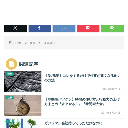
HOME
仕事
筆跡鑑定
関連記事
仕事
【No残業】コレをするだけで仕事が速くなる6つ
の方法
2019年8月23日
仕事
【即効性バツグン】時間の使い方と行動力の上げ
方まとめ『すぐやる！』『時間術大全』
2019年6月24日
仕事
ガジュマル会社持ってっただけなのに