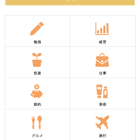
勉強
経営
投資
仕事
節約
美容
グルメ
旅行