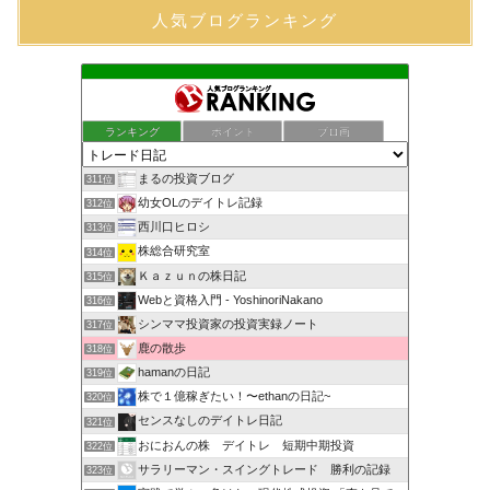
人気ブログランキング
ランキング
ポイント
ブロ画
まるの投資ブログ
311位
幼女OLのデイトレ記録
312位
西川口ヒロシ
313位
株総合研究室
314位
Ｋａｚｕｎの株日記
315位
Webと資格入門 - YoshinoriNakano
316位
シンママ投資家の投資実録ノート
317位
鹿の散歩
318位
hamanの日記
319位
株で１億稼ぎたい！〜ethanの日記~
320位
センスなしのデイトレ日記
321位
おにおんの株 デイトレ 短期中期投資
322位
サラリーマン・スイングトレード 勝利の記録
323位