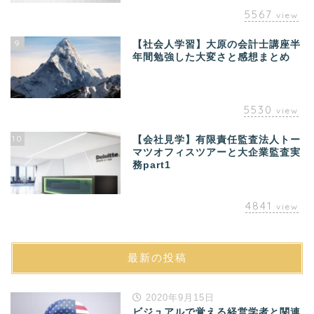
5567
view
9
【社会人学習】大原の会計士講座半
年間勉強した大変さと感想まとめ
5530
view
10
【会社見学】有限責任監査法人トー
マツオフィスツアーと大企業監査実
務part1
4841
view
最新の投稿
2020年9月15日
ビジュアルで覚える経営学者と関連