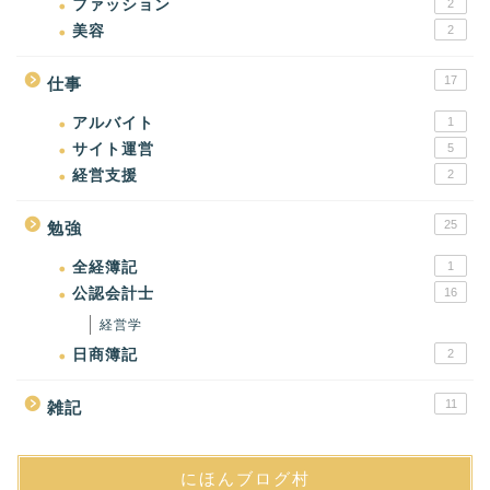
ファッション
2
美容
2
17
仕事
アルバイト
1
サイト運営
5
経営支援
2
25
勉強
全経簿記
1
公認会計士
16
経営学
日商簿記
2
11
雑記
にほんブログ村