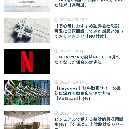
た結果【高精度】
2020年3月28日
【初心者におすすめ証券会社5選】
実際に口座開設してみた感想と知っ
ておくべきこと【NO忖度】
2020年3月1日
FireTvStickで突然NETFLIX見れ
なくなった場合の対処法
2020年2月14日
【Heyguys】無料動画サイトの最
初に流れる動画広告消す方法
【AdGuard】(仮)
2020年2月13日
ビジュアルで覚える敵対的買収用語
集(仮) 【公認会計士試験対策シリー