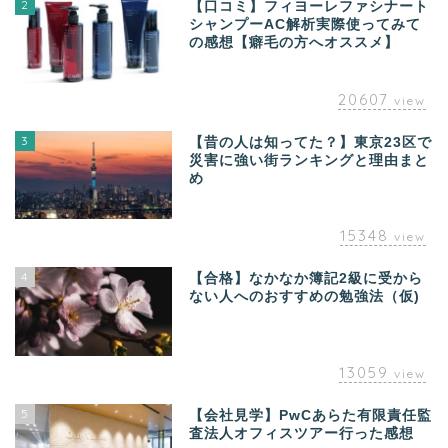
2
【口コミ】フィヨーレファシナート
シャンプーAC解析実際使ってみて
の感想【癖毛の方へオススメ】
20607
view
3
【昔の人は知ってた？】東京23区で
災害に強い街ランキングと理由まと
め
15348
view
4
【合格】なかなか簿記2級に受から
ない人へのおすすめの勉強法（仮)
13059
view
5
【会社見学】PwCあらた有限責任監
査法人オフィスツアー行った感想