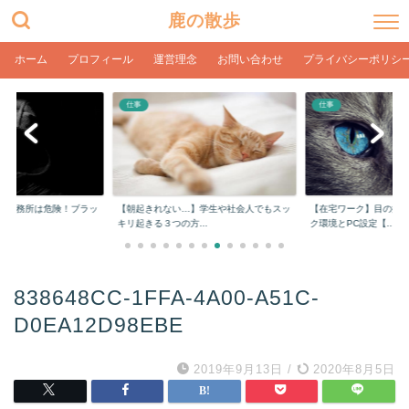
鹿の散歩
ホーム
プロフィール
運営理念
お問い合わせ
プライバシーポリシ
仕事
仕事
計事務所は危険！ブラッ
【朝起きれない…】学生や社会人でもスッ
【在宅ワーク】目の疲
..
キリ起きる３つの方...
ク環境とPC設定【...
838648CC-1FFA-4A00-A51C-
D0EA12D98EBE
2019年9月13日
/
2020年8月5日