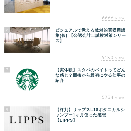
6666
view
6
ビジュアルで覚える敵対的買収用語
集(仮) 【公認会計士試験対策シリー
ズ】
6480
view
7
【実体験】スタバのバイトってどん
な感じ？面接から最初にやる仕事の
紹介
5734
view
8
【評判】リップスL18ボタニカルシ
ャンプー1ヶ月使った感想
【LIPPS】