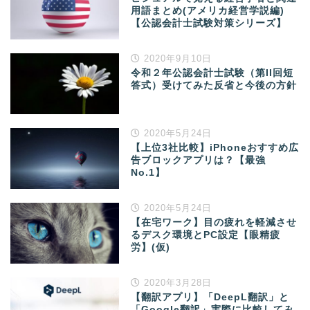
用語まとめ(アメリカ経営学説編)
【公認会計士試験対策シリーズ】
2020年9月10日
令和２年公認会計士試験（第II回短
答式）受けてみた反省と今後の方針
2020年5月24日
【上位3社比較】iPhoneおすすめ広
告ブロックアプリは？【最強
No.1】
2020年5月24日
【在宅ワーク】目の疲れを軽減させ
るデスク環境とPC設定【眼精疲
労】(仮)
2020年3月28日
【翻訳アプリ】「DeepL翻訳」と
「Google翻訳」実際に比較してみ