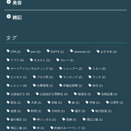
美容
雑記
タグ
CPA
(2)
pwc
(2)
SUITS
(1)
ubereats
(1)
おすすめ
(2)
アプリ
(4)
オカルト
(1)
カレー
(1)
サードアイコンサルティング
(1)
シャンプー
(2)
スタバ
(3)
ビジネス
(1)
ブログ村
(1)
ランキング
(2)
ランチ
(2)
レビュー
(4)
仕事環境
(1)
伊藤忠商事
(1)
休日
(1)
公認会計士
(3)
公認会計士受験生
(3)
勉強法
(2)
合格証書
(1)
変化
(1)
大原
(1)
失敗
(2)
妹
(1)
学校
(1)
心理学
(1)
改善
(2)
料理
(1)
方向性
(1)
書評
(3)
株式投資
(2)
歯の矯正
(1)
神メンタル
(1)
答練
(2)
簿記三級
(1)
簿記二級
(1)
米
(1)
約束のネバーランド
(1)