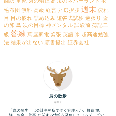
翻訳
革靴
歯の矯正
約束のネバーランド
羽
週末
毛布団
無料
高級
経営学
選択肢
疲れ
目
目の疲れ
詰め込み
短答式試験
逆張り
金
の卵
鳥
次の目標
神メンタル
試験前
簿記二
答練
級
蔦屋家電
緊張
英語
米
超高速勉強
法
結果が出ない
願書提出
証券会社
鹿の散歩
編集部
「鹿の散歩」は会計事務所で働く管理人が、投資(勉
強・お金・仕事)に関する情報を発信しているブログで