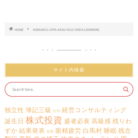
HOME
838648CC-1FFA-4A00-A51C-D0EA12D98EBE
サイト内検索
独立性
簿記三級
経営コンサルティング
行列
株式投資
誕生日
盛者必衰
高級感
残りわ
ずか
結果発表
眼精疲労
白馬村
睡眠
残念
長野