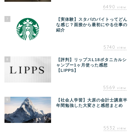
6490
view
7
【実体験】スタバのバイトってどん
な感じ？面接から最初にやる仕事の
紹介
5740
view
8
【評判】リップスL18ボタニカルシ
ャンプー1ヶ月使った感想
【LIPPS】
5569
view
9
【社会人学習】大原の会計士講座半
年間勉強した大変さと感想まとめ
5532
view