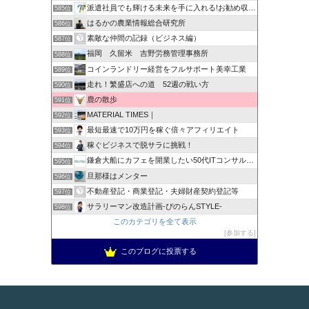
派遣社員でも輝ける未来を手に入れる!お勧め収入確保術！
585位
はるかの農業情報総合研究所
586位
素敵な仲間の記録（ビジネス編）
587位
福岡 久留米 吉野労務管理事務所
588位
コインランドリー経営をフルサポート美幸工業
589位
走れ！繁盛店への道 52週の戦い方
590位
鹿の散歩
591位
MATERIAL TIMES｜
592位
最短最速で10万円を稼ぐ倍々アフィリエイト
593位
稼ぐビジネスで脱サラに挑戦！
594位
鎌倉大船にカフェを開業したい50代ITコンサルのブログ
595位
旦那様はメンター
596位
不動産登記・商業登記・夫婦財産契約登記等
597位
サラリーマン改造計画-ぴのらんSTYLE-
598位
このカテゴリを全て表示
参加する
このブログに投票する