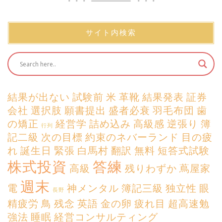
サイト内検索
結果が出ない
試験前
米
革靴
結果発表
証券
会社
選択肢
願書提出
盛者必衰
羽毛布団
歯
の矯正
経営学
詰め込み
高級感
逆張り
簿
行列
記二級
次の目標
約束のネバーランド
目の疲
れ
誕生日
緊張
白馬村
翻訳
無料
短答式試験
株式投資
答練
高級
残りわずか
蔦屋家
週末
電
神メンタル
簿記三級
独立性
眼
長野
精疲労
鳥
残念
英語
金の卵
疲れ目
超高速勉
強法
睡眠
経営コンサルティング