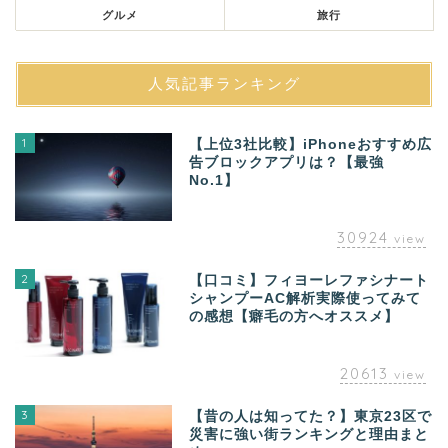
グルメ
旅行
人気記事ランキング
1
【上位3社比較】iPhoneおすすめ広
告ブロックアプリは？【最強
No.1】
30924
view
2
【口コミ】フィヨーレファシナート
シャンプーAC解析実際使ってみて
の感想【癖毛の方へオススメ】
20613
view
3
【昔の人は知ってた？】東京23区で
災害に強い街ランキングと理由まと