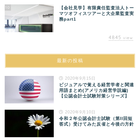
10
【会社見学】有限責任監査法人トー
マツオフィスツアーと大企業監査実
務part1
4845
view
最新の投稿
2020年9月15日
ビジュアルで覚える経営学者と関連
用語まとめ(アメリカ経営学説編)
【公認会計士試験対策シリーズ】
2020年9月10日
令和２年公認会計士試験（第II回短
答式）受けてみた反省と今後の方針