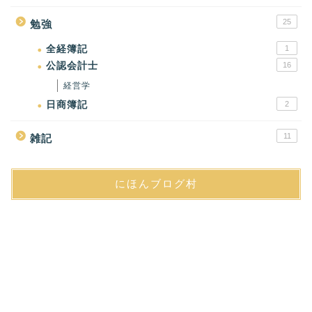
25
勉強
全経簿記
1
公認会計士
16
経営学
日商簿記
2
11
雑記
にほんブログ村