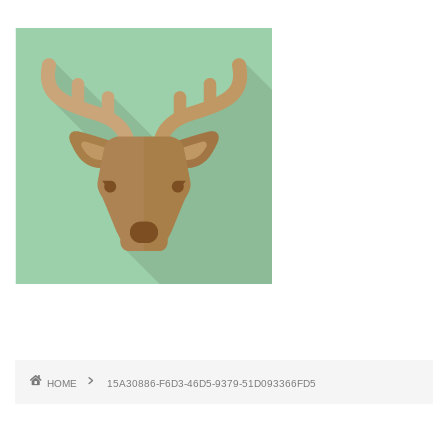
HOME
15A30886-F6D3-46D5-9379-51D093366FD5