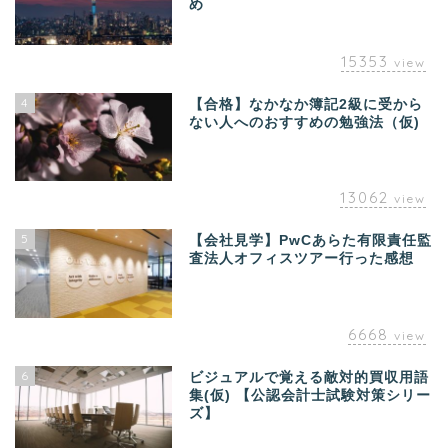
め
15353
view
4
【合格】なかなか簿記2級に受から
ない人へのおすすめの勉強法（仮)
13062
view
5
【会社見学】PwCあらた有限責任監
査法人オフィスツアー行った感想
6668
view
6
ビジュアルで覚える敵対的買収用語
集(仮) 【公認会計士試験対策シリー
ズ】