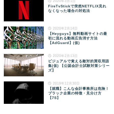
2020年3月1日
FireTvStickで突然NETFLIX見れ
なくなった場合の対処法
2020年2月14日
【Heyguys】無料動画サイトの最
初に流れる動画広告消す方法
【AdGuard】(仮)
2020年2月13日
ビジュアルで覚える敵対的買収用語
集(仮) 【公認会計士試験対策シリー
ズ】
2019年12月30日
【就職】こんな会計事務所は危険！
ブラック企業の特徴・見分け方
【7S】