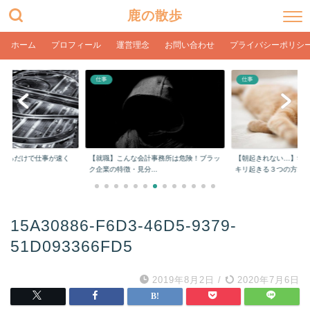
鹿の散歩
ホーム
プロフィール
運営理念
お問い合わせ
プライバシーポリシ
仕事
仕事
をするだけで仕事が速く
【就職】こんな会計事務所は危険！ブラッ
【朝起きれない…】学
ク企業の特徴・見分...
キリ起きる３つの方...
15A30886-F6D3-46D5-9379-
51D093366FD5
2019年8月2日
/
2020年7月6日