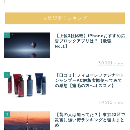
人気記事ランキング
1
【上位3社比較】iPhoneおすすめ広
告ブロックアプリは？【最強
No.1】
30921
view
2
【口コミ】フィヨーレファシナート
シャンプーAC解析実際使ってみて
の感想【癖毛の方へオススメ】
20610
view
3
【昔の人は知ってた？】東京23区で
災害に強い街ランキングと理由まと
め