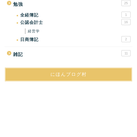
25
勉強
全経簿記
1
公認会計士
16
経営学
日商簿記
2
11
雑記
にほんブログ村