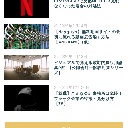
FireTvStickで突然NETFLIX見れ
なくなった場合の対処法
2020年2月14日
【Heyguys】無料動画サイトの最
初に流れる動画広告消す方法
【AdGuard】(仮)
2020年2月13日
ビジュアルで覚える敵対的買収用語
集(仮) 【公認会計士試験対策シリー
ズ】
2019年12月30日
【就職】こんな会計事務所は危険！
ブラック企業の特徴・見分け方
【7S】