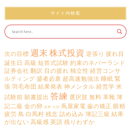
サイト内検索
週末
株式投資
次の目標
逆張り
疲れ目
誕生日
高級
短答式試験
約束のネバーランド
証券会社
翻訳
目の疲れ
独立性
経営コンサ
ルティング
盛者必衰
超高速勉強法
睡眠
緊
張
羽毛布団
結果発表
神メンタル
経営学
米
答練
試験前
願書提出
選択肢
無料
革靴
簿
記二級
金の卵
蔦屋家電
歯の矯正
眼精
長野
行列
疲労
鳥
白馬村
残念
詰め込み
簿記三級
結果
が出ない
高級感
英語
残りわずか