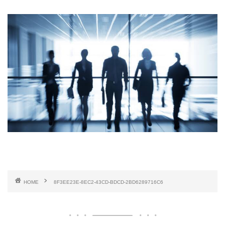
HOME
8F3EE23E-8EC2-43CD-BDCD-2BD6289716C6