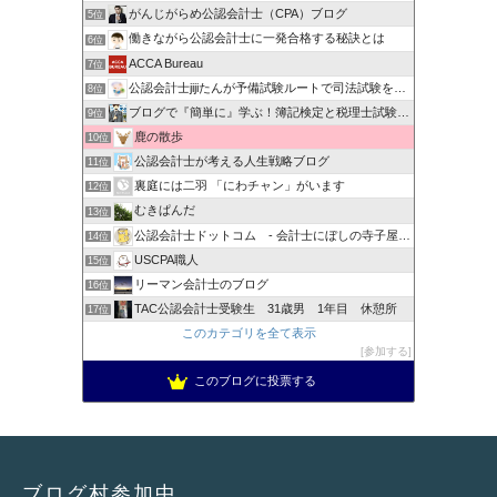
がんじがらめ公認会計士（CPA）ブログ
5位
働きながら公認会計士に一発合格する秘訣とは
6位
ACCA Bureau
7位
公認会計士jijiたんが予備試験ルートで司法試験を目指すブ…
8位
ブログで『簡単に』学ぶ！簿記検定と税理士試験＆公認会計士試験
9位
鹿の散歩
10位
公認会計士が考える人生戦略ブログ
11位
裏庭には二羽 「にわチャン」がいます
12位
むきぱんだ
13位
公認会計士ドットコム - 会計士にぼしの寺子屋ブログ -
14位
USCPA職人
15位
リーマン会計士のブログ
16位
TAC公認会計士受験生 31歳男 1年目 休憩所
17位
このカテゴリを全て表示
参加する
このブログに投票する
ブログ村参加中