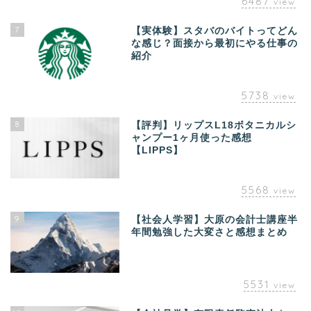
6487
view
7
【実体験】スタバのバイトってどん
な感じ？面接から最初にやる仕事の
紹介
5738
view
8
【評判】リップスL18ボタニカルシ
ャンプー1ヶ月使った感想
【LIPPS】
5568
view
9
【社会人学習】大原の会計士講座半
年間勉強した大変さと感想まとめ
5531
view