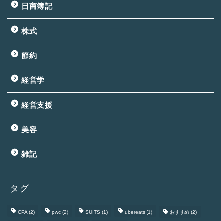
日商簿記
株式
節約
経営学
経営支援
美容
雑記
タグ
CPA
(2)
pwc
(2)
SUITS
(1)
ubereats
(1)
おすすめ
(2)