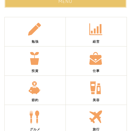
MENU
勉強
経営
投資
仕事
節約
美容
グルメ
旅行