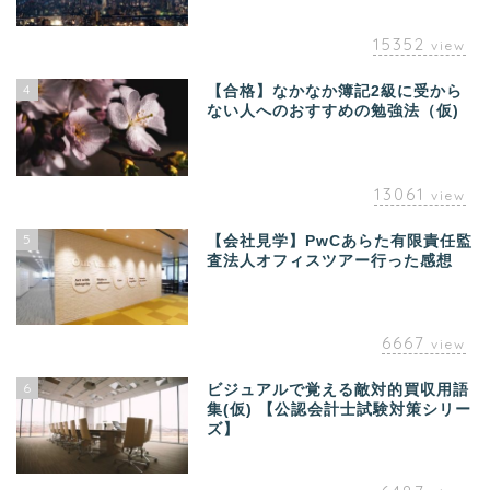
15352
view
4
【合格】なかなか簿記2級に受から
ない人へのおすすめの勉強法（仮)
13061
view
5
【会社見学】PwCあらた有限責任監
査法人オフィスツアー行った感想
6667
view
6
ビジュアルで覚える敵対的買収用語
集(仮) 【公認会計士試験対策シリー
ズ】