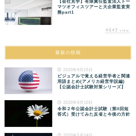
10
【会社見学】有限責任監査法人トー
マツオフィスツアーと大企業監査実
務part1
4843
view
最新の投稿
2020年9月15日
ビジュアルで覚える経営学者と関連
用語まとめ(アメリカ経営学説編)
【公認会計士試験対策シリーズ】
2020年9月10日
令和２年公認会計士試験（第II回短
答式）受けてみた反省と今後の方針
2020年5月24日