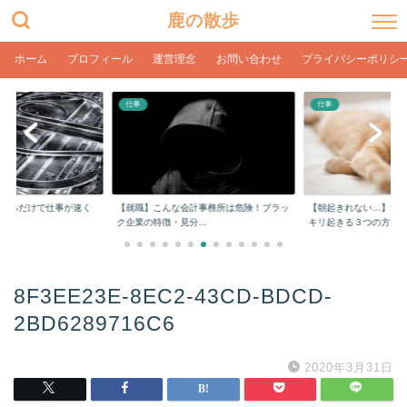
鹿の散歩
ホーム
プロフィール
運営理念
お問い合わせ
プライバシーポリシ
仕事
仕事
をするだけで仕事が速く
【就職】こんな会計事務所は危険！ブラッ
【朝起きれない…】学
ク企業の特徴・見分...
キリ起きる３つの方...
8F3EE23E-8EC2-43CD-BDCD-
2BD6289716C6
2020年3月31日