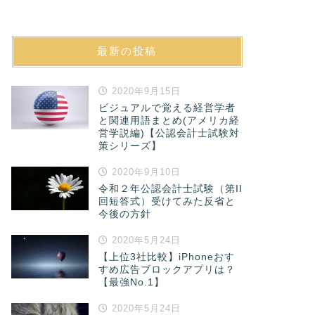
最新の投稿
2020年9月15日
ビジュアルで覚える経営学者
と関連用語まとめ(アメリカ経
営学説編)【公認会計士試験対
策シリーズ】
2020年9月10日
令和２年公認会計士試験（第II
回短答式）受けてみた反省と
今後の方針
2020年5月24日
【上位3社比較】iPhoneおす
すめ広告ブロックアプリは？
【最強No.1】
2020年5月24日