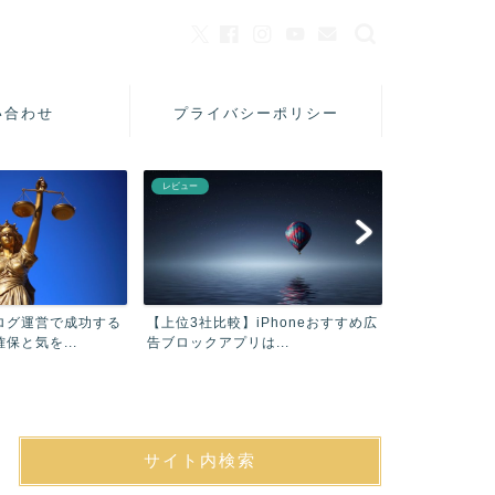
い合わせ
プライバシーポリシー
レビュー
美容
ログ運営で成功する
【上位3社比較】iPhoneおすすめ広
【口コミ】フ
保と気を...
告ブロックアプリは...
シャンプーAC
サイト内検索