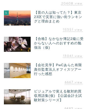
20608
view
【昔の人は知ってた？】東京
3
23区で災害に強い街ランキン
グと理由まとめ
15351
view
【合格】なかなか簿記2級に受
4
からない人へのおすすめの勉
強法（仮)
13061
view
【会社見学】PwCあらた有限
5
責任監査法人オフィスツアー
行った感想
6667
view
ビジュアルで覚える敵対的買
6
収用語集(仮) 【公認会計士試
験対策シリーズ】
6483
view