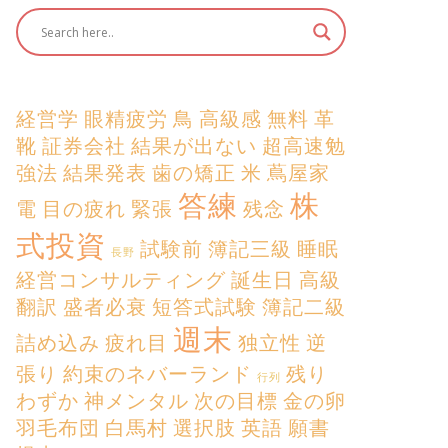
経営学
眼精疲労
鳥
高級感
無料
革
靴
証券会社
結果が出ない
超高速勉
強法
結果発表
歯の矯正
米
蔦屋家
答練
株
電
目の疲れ
緊張
残念
式投資
試験前
簿記三級
睡眠
長野
経営コンサルティング
誕生日
高級
翻訳
盛者必衰
短答式試験
簿記二級
週末
詰め込み
疲れ目
独立性
逆
張り
約束のネバーランド
残り
行列
わずか
神メンタル
次の目標
金の卵
羽毛布団
白馬村
選択肢
英語
願書