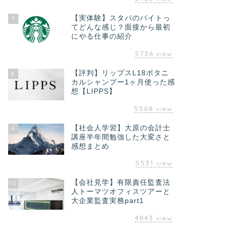
【実体験】スタバのバイトっ
7
てどんな感じ？面接から最初
にやる仕事の紹介
5736
view
【評判】リップスL18ボタニ
8
カルシャンプー1ヶ月使った感
想【LIPPS】
5568
view
【社会人学習】大原の会計士
9
講座半年間勉強した大変さと
感想まとめ
5531
view
【会社見学】有限責任監査法
10
人トーマツオフィスツアーと
大企業監査実務part1
4843
view