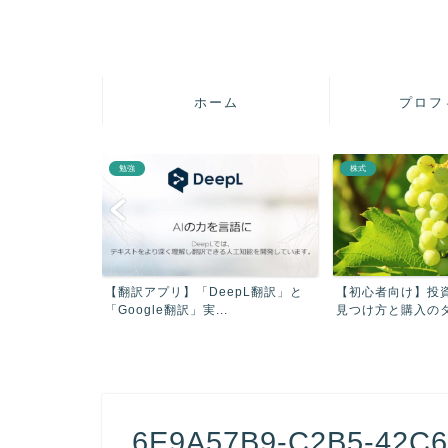
ホーム
プロフ
勉強
株式
疲れを軽減させ
【翻訳アプリ】「DeepL翻訳」と
【初心者向け】投
【...
「Google翻訳」実...
見つけ方と購入のタイ
6E9A57B9-C2B5-42C6