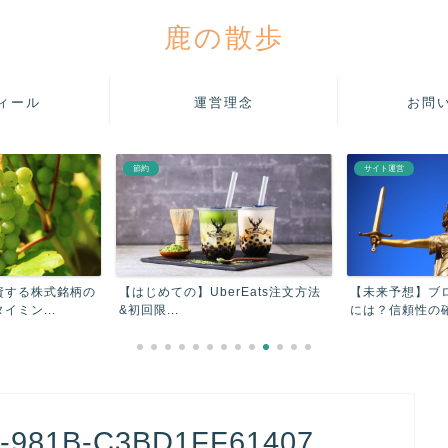
鹿の散歩
ィール
運営理念
お問
節約
サイト運営
資する株式銘柄の
【はじめての】UberEats注文方法
【未来予想】ブ
ミン...
&初回限...
には？信頼性の確
-981B-C3BD1FF61407