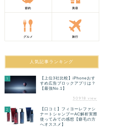
節約
美容
グルメ
旅行
人気記事ランキング
【上位3社比較】iPhoneおす
1
すめ広告ブロックアプリは？
【最強No.1】
30918
view
【口コミ】フィヨーレファシ
2
ナートシャンプーAC解析実際
使ってみての感想【癖毛の方
へオススメ】