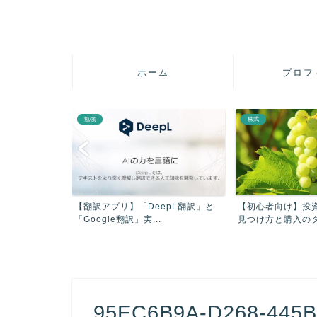
ホーム
プロフ
勉強
株式
疲れを軽減させ
【翻訳アプリ】「DeepL翻訳」と
【初心者向け】投
【...
「Google翻訳」実...
見つけ方と購入のタイ
95EC6B9A-D268-445