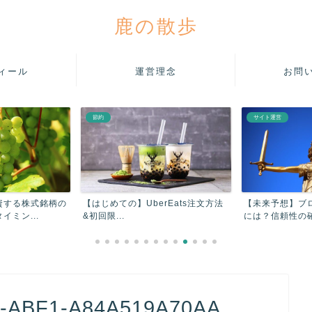
鹿の散歩
ィール
運営理念
お問
節約
サイト運営
資する株式銘柄の
【はじめての】UberEats注文方法
【未来予想】ブ
ミン...
&初回限...
には？信頼性の確
B-ABF1-A84A519A70AA