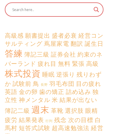
高級感
願書提出
盛者必衰
経営コン
サルティング
蔦屋家電
翻訳
誕生日
答練
簿記三級
証券会社
約束のネ
バーランド
疲れ目
無料
緊張
高級
株式投資
睡眠
逆張り
残りわず
か
試験前
鳥
羽毛布団
目の疲れ
長野
英語
金の卵
歯の矯正
詰め込み
独
立性
神メンタル
米
結果が出ない
週末
簿記二級
革靴
選択肢
眼精
疲労
結果発表
残念
次の目標
白
行列
馬村
短答式試験
超高速勉強法
経営