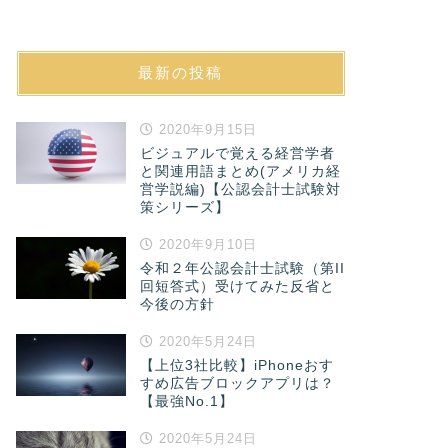
最新の投稿
2020年9月15日
ビジュアルで覚える経営学者
と関連用語まとめ(アメリカ経
営学説編)【公認会計士試験対
策シリーズ】
2020年9月10日
令和２年公認会計士試験（第II
回短答式）受けてみた反省と
今後の方針
2020年5月24日
【上位3社比較】iPhoneおす
すめ広告ブロックアプリは？
【最強No.1】
2020年5月24日