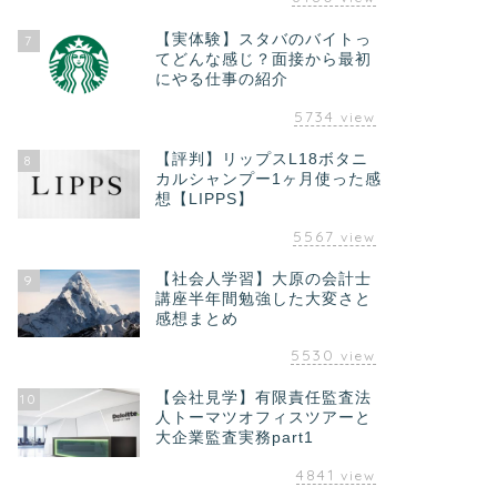
【実体験】スタバのバイトっ
7
てどんな感じ？面接から最初
にやる仕事の紹介
5734
view
【評判】リップスL18ボタニ
8
カルシャンプー1ヶ月使った感
想【LIPPS】
5567
view
【社会人学習】大原の会計士
9
講座半年間勉強した大変さと
感想まとめ
5530
view
【会社見学】有限責任監査法
10
人トーマツオフィスツアーと
大企業監査実務part1
4841
view