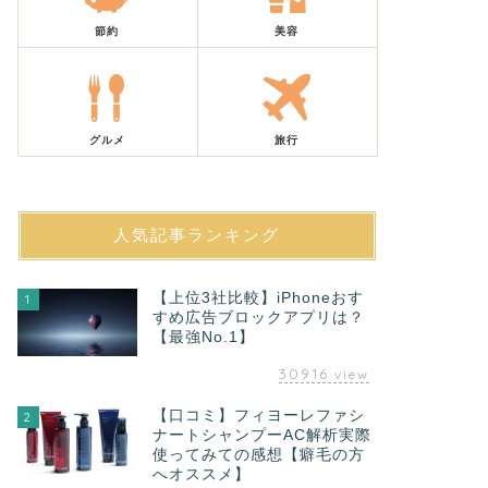
節約
美容
グルメ
旅行
人気記事ランキング
【上位3社比較】iPhoneおす
1
すめ広告ブロックアプリは？
【最強No.1】
30916
view
【口コミ】フィヨーレファシ
2
ナートシャンプーAC解析実際
使ってみての感想【癖毛の方
へオススメ】