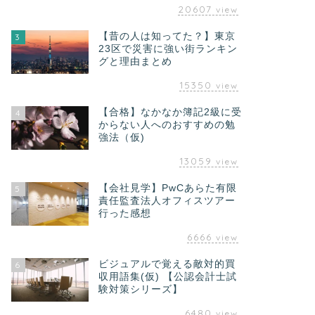
20607
view
【昔の人は知ってた？】東京
3
23区で災害に強い街ランキン
グと理由まとめ
15350
view
【合格】なかなか簿記2級に受
4
からない人へのおすすめの勉
強法（仮)
13059
view
【会社見学】PwCあらた有限
5
責任監査法人オフィスツアー
行った感想
6666
view
ビジュアルで覚える敵対的買
6
収用語集(仮) 【公認会計士試
験対策シリーズ】
6480
view