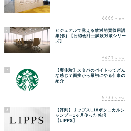
6666
view
6
ビジュアルで覚える敵対的買収用語
集(仮) 【公認会計士試験対策シリー
ズ】
6479
view
7
【実体験】スタバのバイトってどん
な感じ？面接から最初にやる仕事の
紹介
5733
view
8
【評判】リップスL18ボタニカルシ
ャンプー1ヶ月使った感想
【LIPPS】