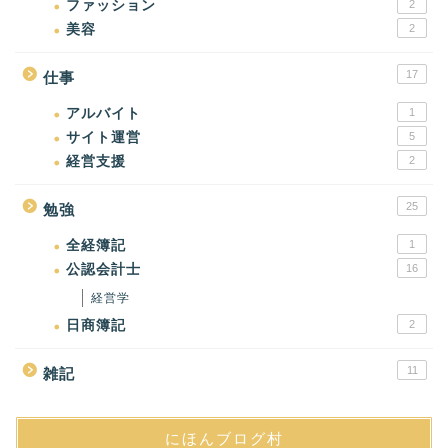
ファッション
2
美容
2
17
仕事
アルバイト
1
サイト運営
5
経営支援
2
25
勉強
全経簿記
1
公認会計士
16
経営学
日商簿記
2
11
雑記
にほんブログ村