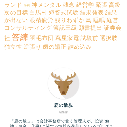
ランド
神メンタル
残念
経営学
緊張
高級
行列
次の目標
白馬村
短答式試験
結果発表
結果
が出ない
眼精疲労
残りわずか
鳥
睡眠
経営
コンサルティング
簿記三級
願書提出
証券会
答練
社
羽毛布団
蔦屋家電
試験前
選択肢
独立性
逆張り
歯の矯正
詰め込み
鹿の散歩
編集部
「鹿の散歩」は会計事務所で働く管理人が、投資(勉
強・お金・仕事)に関する情報を発信しているブログで