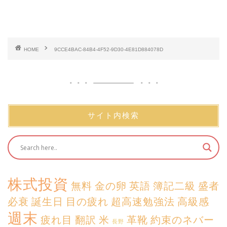
HOME
9CCE4BAC-84B4-4F52-9D30-4E81D884078D
サイト内検索
株式投資
無料
金の卵
英語
簿記二級
盛者
必衰
誕生日
目の疲れ
超高速勉強法
高級感
週末
疲れ目
翻訳
米
革靴
約束のネバー
長野