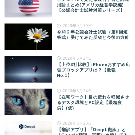
用語まとめ(アメリカ経営学説編)
【公認会計士試験対策シリーズ】
2020年9月10日
令和２年公認会計士試験（第II回短
答式）受けてみた反省と今後の方針
2020年5月24日
【上位3社比較】iPhoneおすすめ広
告ブロックアプリは？【最強
No.1】
2020年5月24日
【在宅ワーク】目の疲れを軽減させ
るデスク環境とPC設定【眼精疲
労】(仮)
2020年3月28日
【翻訳アプリ】「DeepL翻訳」と