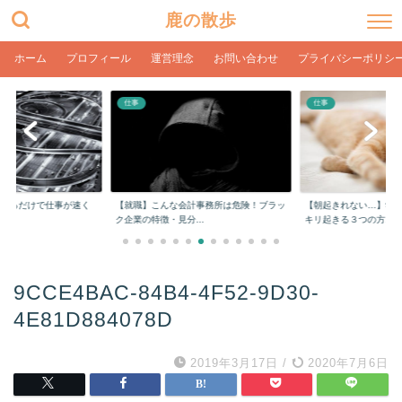
鹿の散歩
ホーム
プロフィール
運営理念
お問い合わせ
プライバシーポリシ
仕事
仕事
をするだけで仕事が速く
【就職】こんな会計事務所は危険！ブラッ
【朝起きれない…】学
ク企業の特徴・見分...
キリ起きる３つの方...
9CCE4BAC-84B4-4F52-9D30-
4E81D884078D
2019年3月17日
/
2020年7月6日