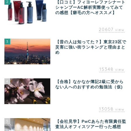
2
【口コミ】フィヨーレファシナート
シャンプーAC解析実際使ってみて
の感想【癖毛の方へオススメ】
20607
view
3
【昔の人は知ってた？】東京23区で
災害に強い街ランキングと理由まと
め
15348
view
4
【合格】なかなか簿記2級に受から
ない人へのおすすめの勉強法（仮)
13058
view
5
【会社見学】PwCあらた有限責任監
査法人オフィスツアー行った感想