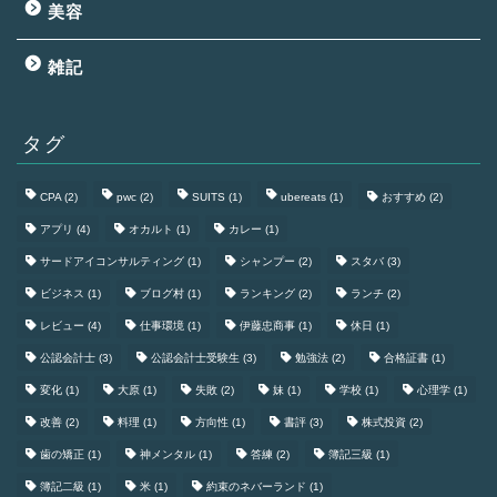
美容
雑記
タグ
CPA
(2)
pwc
(2)
SUITS
(1)
ubereats
(1)
おすすめ
(2)
アプリ
(4)
オカルト
(1)
カレー
(1)
サードアイコンサルティング
(1)
シャンプー
(2)
スタバ
(3)
ビジネス
(1)
ブログ村
(1)
ランキング
(2)
ランチ
(2)
レビュー
(4)
仕事環境
(1)
伊藤忠商事
(1)
休日
(1)
公認会計士
(3)
公認会計士受験生
(3)
勉強法
(2)
合格証書
(1)
変化
(1)
大原
(1)
失敗
(2)
妹
(1)
学校
(1)
心理学
(1)
改善
(2)
料理
(1)
方向性
(1)
書評
(3)
株式投資
(2)
歯の矯正
(1)
神メンタル
(1)
答練
(2)
簿記三級
(1)
簿記二級
(1)
米
(1)
約束のネバーランド
(1)