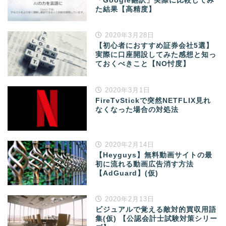
「Google翻訳」実際に比較してみ
た結果【高精度】
2020年3月28日
【初心者におすすめ証券会社5選】
実際に口座開設してみた感想と知っ
ておくべきこと【NO忖度】
2020年3月1日
FireTvStickで突然NETFLIX見れ
なくなった場合の対処法
2020年2月14日
【Heyguys】無料動画サイトの最
初に流れる動画広告消す方法
【AdGuard】(仮)
2020年2月13日
ビジュアルで覚える敵対的買収用語
集(仮) 【公認会計士試験対策シリー