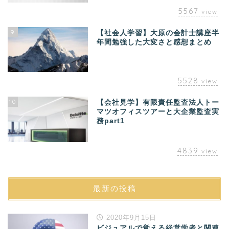
5567
view
9
【社会人学習】大原の会計士講座半
年間勉強した大変さと感想まとめ
5528
view
10
【会社見学】有限責任監査法人トー
マツオフィスツアーと大企業監査実
務part1
4839
view
最新の投稿
2020年9月15日
ビジュアルで覚える経営学者と関連