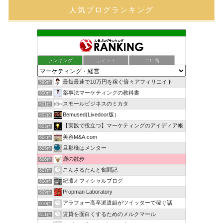
人気ブログランキング
ランキング
ポイント
ブロ画
最短最速で10万円を稼ぐ倍々アフィリエイト
599位
薬事法マーケティングの教科書
600位
スモールビジネスのミカタ
601位
Bemused(Livedoor版）
602位
【実践で役立つ】マーケティングのアイディア帳
603位
美容M&A.com
604位
旦那様はメンター
605位
鹿の散歩
606位
こんさるたんと奮闘記
607位
紀凛オフィシャルブログ
608位
Propman Laboratory
609位
アラフォー高卒派遣組がツイッターで稼ぐ話
610位
賃貸を面白くするためのメルクマール
611位