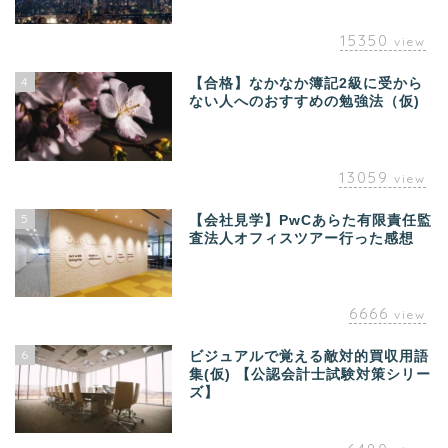
15350
view
4
【合格】なかなか簿記2級に受から
ない人へのおすすめの勉強法（仮)
13059
view
5
【会社見学】PwCあらた有限責任監
査法人オフィスツアー行った感想
6666
view
6
ビジュアルで覚える敵対的買収用語
集(仮) 【公認会計士試験対策シリー
ズ】