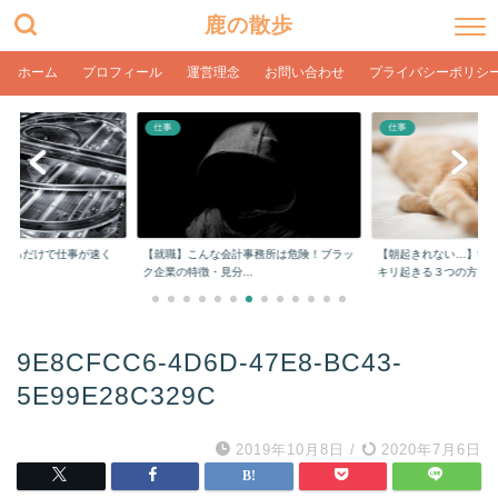
鹿の散歩
ホーム
プロフィール
運営理念
お問い合わせ
プライバシーポリシ
仕事
仕事
をするだけで仕事が速く
【就職】こんな会計事務所は危険！ブラッ
【朝起きれない…】学
ク企業の特徴・見分...
キリ起きる３つの方...
9E8CFCC6-4D6D-47E8-BC43-
5E99E28C329C
2019年10月8日
/
2020年7月6日