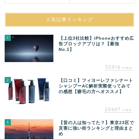
人気記事ランキング
1
【上位3社比較】iPhoneおすすめ広
告ブロックアプリは？【最強
No.1】
30916
view
2
【口コミ】フィヨーレファシナート
シャンプーAC解析実際使ってみて
の感想【癖毛の方へオススメ】
20607
view
3
【昔の人は知ってた？】東京23区で
災害に強い街ランキングと理由まと
め