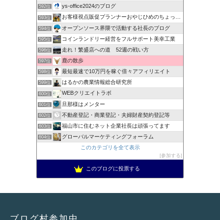
ys-office2024のブログ
592位
お客様視点販促プランナーおやじひめのちょっとタメになる話
593位
オープンソース界隈で活動する社長のブログ
594位
コインランドリー経営をフルサポート美幸工業
595位
走れ！繁盛店への道 52週の戦い方
596位
鹿の散歩
597位
最短最速で10万円を稼ぐ倍々アフィリエイト
598位
はるかの農業情報総合研究所
599位
WEBクリエイトラボ
600位
旦那様はメンター
601位
不動産登記・商業登記・夫婦財産契約登記等
602位
福山市に住むネット企業社長は頑張ってます
603位
グローバルマーケティングフォーラム
604位
このカテゴリを全て表示
参加する
このブログに投票する
ブログ村参加中