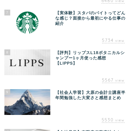
6480
view
7
【実体験】スタバのバイトってどん
な感じ？面接から最初にやる仕事の
紹介
5734
view
8
【評判】リップスL18ボタニカルシ
ャンプー1ヶ月使った感想
【LIPPS】
5567
view
9
【社会人学習】大原の会計士講座半
年間勉強した大変さと感想まとめ
5530
view