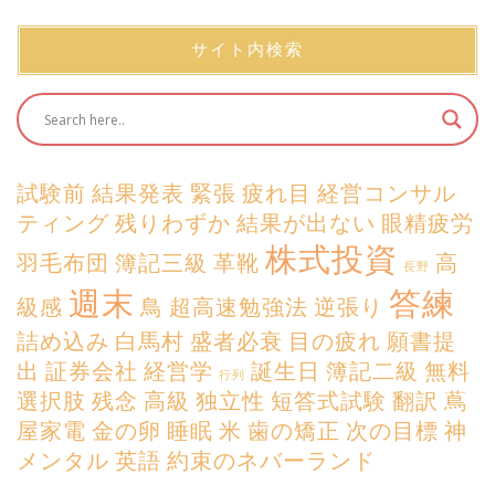
サイト内検索
試験前
結果発表
緊張
疲れ目
経営コンサル
ティング
残りわずか
結果が出ない
眼精疲労
株式投資
羽毛布団
簿記三級
革靴
高
長野
週末
答練
級感
鳥
超高速勉強法
逆張り
詰め込み
白馬村
盛者必衰
目の疲れ
願書提
出
証券会社
経営学
誕生日
簿記二級
無料
行列
選択肢
残念
高級
独立性
短答式試験
翻訳
蔦
屋家電
金の卵
睡眠
米
歯の矯正
次の目標
神
メンタル
英語
約束のネバーランド