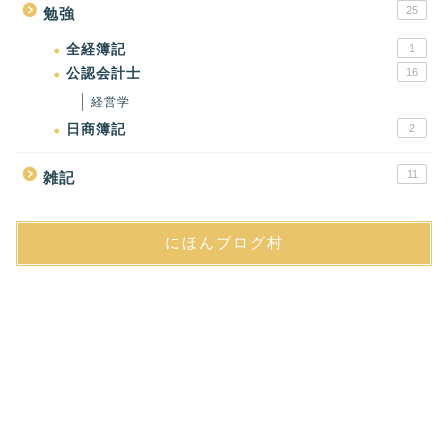
25
勉強
全経簿記
1
公認会計士
16
経営学
日商簿記
2
11
雑記
にほんブログ村