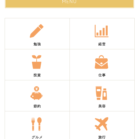
MENU
勉強
経営
投資
仕事
節約
美容
グルメ
旅行