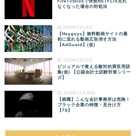
FireTvStickで突然NETFLIX見れ
なくなった場合の対処法
2020年2月14日
【Heyguys】無料動画サイトの最
初に流れる動画広告消す方法
【AdGuard】(仮)
2020年2月13日
ビジュアルで覚える敵対的買収用語
集(仮) 【公認会計士試験対策シリー
ズ】
2019年12月30日
【就職】こんな会計事務所は危険！
ブラック企業の特徴・見分け方
【7S】