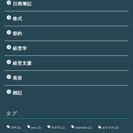
日商簿記
株式
節約
経営学
経営支援
美容
雑記
タグ
CPA
(2)
pwc
(2)
SUITS
(1)
ubereats
(1)
おすすめ
(2)