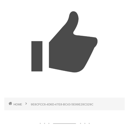
HOME
9E8CFCC6-4D6D-47E8-BC43-5E99E28C329C