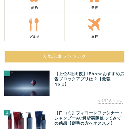
節約
美容
グルメ
旅行
人気記事ランキング
1
【上位3社比較】iPhoneおすすめ広
告ブロックアプリは？【最強
No.1】
30916
view
2
【口コミ】フィヨーレファシナート
シャンプーAC解析実際使ってみて
の感想【癖毛の方へオススメ】