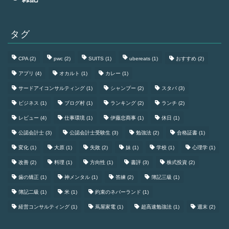
タグ
CPA
(2)
pwc
(2)
SUITS
(1)
ubereats
(1)
おすすめ
(2)
アプリ
(4)
オカルト
(1)
カレー
(1)
サードアイコンサルティング
(1)
シャンプー
(2)
スタバ
(3)
ビジネス
(1)
ブログ村
(1)
ランキング
(2)
ランチ
(2)
レビュー
(4)
仕事環境
(1)
伊藤忠商事
(1)
休日
(1)
公認会計士
(3)
公認会計士受験生
(3)
勉強法
(2)
合格証書
(1)
変化
(1)
大原
(1)
失敗
(2)
妹
(1)
学校
(1)
心理学
(1)
改善
(2)
料理
(1)
方向性
(1)
書評
(3)
株式投資
(2)
歯の矯正
(1)
神メンタル
(1)
答練
(2)
簿記三級
(1)
簿記二級
(1)
米
(1)
約束のネバーランド
(1)
経営コンサルティング
(1)
蔦屋家電
(1)
超高速勉強法
(1)
週末
(2)