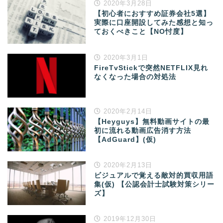
2020年3月28日
【初心者におすすめ証券会社5選】
実際に口座開設してみた感想と知っ
ておくべきこと【NO忖度】
2020年3月1日
FireTvStickで突然NETFLIX見れ
なくなった場合の対処法
2020年2月14日
【Heyguys】無料動画サイトの最
初に流れる動画広告消す方法
【AdGuard】(仮)
2020年2月13日
ビジュアルで覚える敵対的買収用語
集(仮) 【公認会計士試験対策シリー
ズ】
2019年12月30日