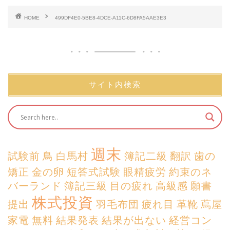
HOME
499DF4E0-5BE8-4DCE-A11C-6D8FA5AAE3E3
サイト内検索
週末
試験前
鳥
白馬村
簿記二級
翻訳
歯の
矯正
金の卵
短答式試験
眼精疲労
約束のネ
バーランド
簿記三級
目の疲れ
高級感
願書
株式投資
提出
羽毛布団
疲れ目
革靴
蔦屋
家電
無料
結果発表
結果が出ない
経営コン