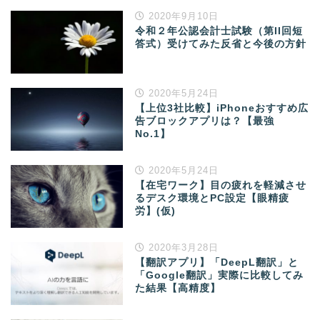
2020年9月10日
令和２年公認会計士試験（第II回短
答式）受けてみた反省と今後の方針
2020年5月24日
【上位3社比較】iPhoneおすすめ広
告ブロックアプリは？【最強
No.1】
2020年5月24日
【在宅ワーク】目の疲れを軽減させ
るデスク環境とPC設定【眼精疲
労】(仮)
2020年3月28日
【翻訳アプリ】「DeepL翻訳」と
「Google翻訳」実際に比較してみ
た結果【高精度】