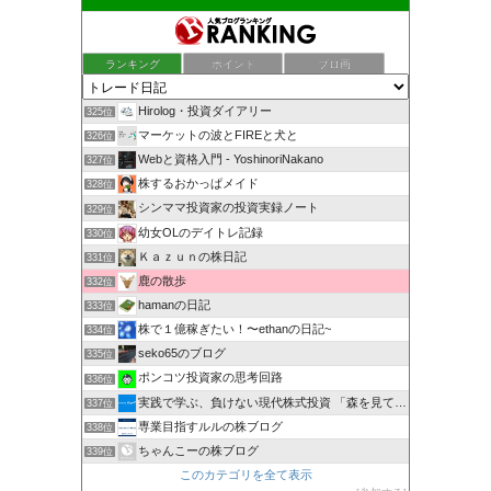
ランキング
ポイント
ブロ画
Hirolog・投資ダイアリー
325位
マーケットの波とFIREと犬と
326位
Webと資格入門 - YoshinoriNakano
327位
株するおかっぱメイド
328位
シンママ投資家の投資実録ノート
329位
幼女OLのデイトレ記録
330位
Ｋａｚｕｎの株日記
331位
鹿の散歩
332位
hamanの日記
333位
株で１億稼ぎたい！〜ethanの日記~
334位
seko65のブログ
335位
ポンコツ投資家の思考回路
336位
実践で学ぶ、負けない現代株式投資 「森を見て、木を見る」
337位
専業目指すルルの株ブログ
338位
ちゃんこーの株ブログ
339位
このカテゴリを全て表示