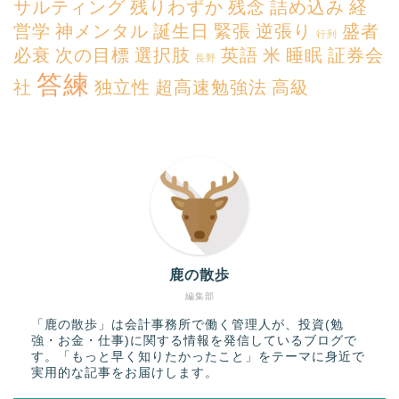
サルティング
残りわずか
残念
詰め込み
経
営学
神メンタル
誕生日
緊張
逆張り
盛者
行列
必衰
次の目標
選択肢
英語
米
睡眠
証券会
長野
答練
社
独立性
超高速勉強法
高級
鹿の散歩
編集部
「鹿の散歩」は会計事務所で働く管理人が、投資(勉
強・お金・仕事)に関する情報を発信しているブログで
す。「もっと早く知りたかったこと」をテーマに身近で
実用的な記事をお届けします。