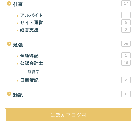
17
仕事
アルバイト
1
サイト運営
5
経営支援
2
25
勉強
全経簿記
1
公認会計士
16
経営学
日商簿記
2
11
雑記
にほんブログ村