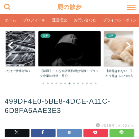
鹿の散歩
ホーム
プロフィール
運営理念
お問い合わせ
プライバシーポリシ
仕事
仕事
をするだけで仕事が速く
【就職】こんな会計事務所は危険！ブラッ
【朝起きれない…】学
ク企業の特徴・見分...
キリ起きる３つの方...
499DF4E0-5BE8-4DCE-A11C-
6D8FA5AAE3E3
2019年12月27日