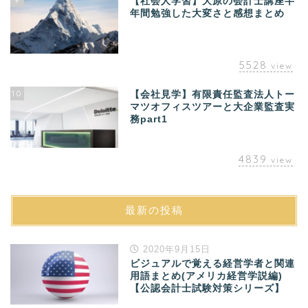
【社会人学習】大原の会計士講座半
年間勉強した大変さと感想まとめ
5528
view
10
【会社見学】有限責任監査法人トー
マツオフィスツアーと大企業監査実
務part1
4839
view
最新の投稿
2020年9月15日
ビジュアルで覚える経営学者と関連
用語まとめ(アメリカ経営学説編)
【公認会計士試験対策シリーズ】