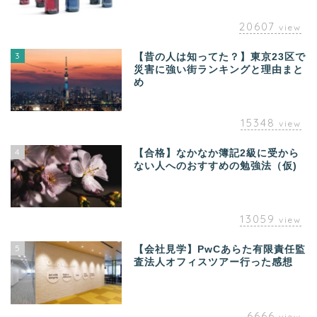
20607
view
3
【昔の人は知ってた？】東京23区で
災害に強い街ランキングと理由まと
め
15348
view
4
【合格】なかなか簿記2級に受から
ない人へのおすすめの勉強法（仮)
13059
view
5
【会社見学】PwCあらた有限責任監
査法人オフィスツアー行った感想
6666
view