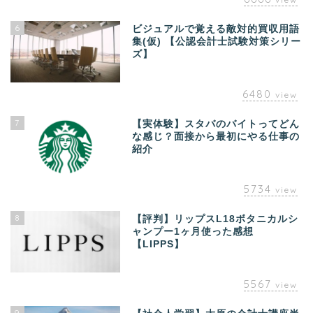
6
ビジュアルで覚える敵対的買収用語
集(仮) 【公認会計士試験対策シリー
ズ】
6480
view
7
【実体験】スタバのバイトってどん
な感じ？面接から最初にやる仕事の
紹介
5734
view
8
【評判】リップスL18ボタニカルシ
ャンプー1ヶ月使った感想
【LIPPS】
5567
view
9