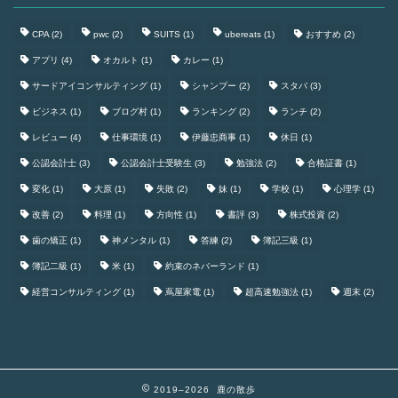
CPA
(2)
pwc
(2)
SUITS
(1)
ubereats
(1)
おすすめ
(2)
アプリ
(4)
オカルト
(1)
カレー
(1)
サードアイコンサルティング
(1)
シャンプー
(2)
スタバ
(3)
ビジネス
(1)
ブログ村
(1)
ランキング
(2)
ランチ
(2)
レビュー
(4)
仕事環境
(1)
伊藤忠商事
(1)
休日
(1)
公認会計士
(3)
公認会計士受験生
(3)
勉強法
(2)
合格証書
(1)
変化
(1)
大原
(1)
失敗
(2)
妹
(1)
学校
(1)
心理学
(1)
改善
(2)
料理
(1)
方向性
(1)
書評
(3)
株式投資
(2)
歯の矯正
(1)
神メンタル
(1)
答練
(2)
簿記三級
(1)
簿記二級
(1)
米
(1)
約束のネバーランド
(1)
経営コンサルティング
(1)
蔦屋家電
(1)
超高速勉強法
(1)
週末
(2)
2019–2026 鹿の散歩