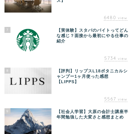
ズ】
6480
view
7
【実体験】スタバのバイトってどん
な感じ？面接から最初にやる仕事の
紹介
5734
view
8
【評判】リップスL18ボタニカルシ
ャンプー1ヶ月使った感想
【LIPPS】
5567
view
9
【社会人学習】大原の会計士講座半
年間勉強した大変さと感想まとめ