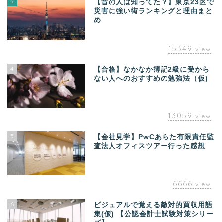
3
【昔の人は知ってた？】東京23区で
災害に強い街ランキングと理由まと
め
15349
view
4
【合格】なかなか簿記2級に受から
ない人へのおすすめの勉強法（仮)
13059
view
5
【会社見学】PwCあらた有限責任監
査法人オフィスツアー行った感想
6666
view
6
ビジュアルで覚える敵対的買収用語
集(仮) 【公認会計士試験対策シリー