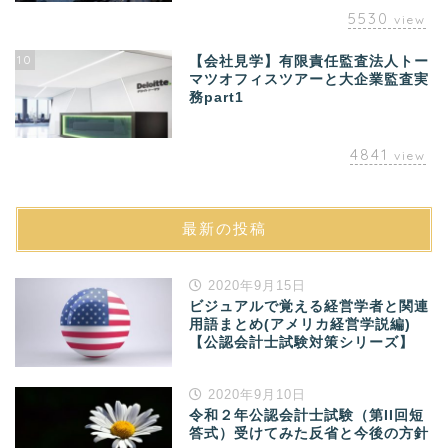
5530
view
10
【会社見学】有限責任監査法人トー
マツオフィスツアーと大企業監査実
務part1
4841
view
最新の投稿
2020年9月15日
ビジュアルで覚える経営学者と関連
用語まとめ(アメリカ経営学説編)
【公認会計士試験対策シリーズ】
2020年9月10日
令和２年公認会計士試験（第II回短
答式）受けてみた反省と今後の方針