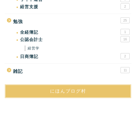
経営支援
2
25
勉強
全経簿記
1
公認会計士
16
経営学
日商簿記
2
11
雑記
にほんブログ村