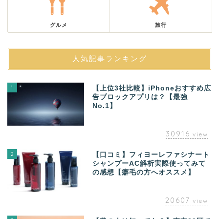
グルメ
旅行
人気記事ランキング
1
【上位3社比較】iPhoneおすすめ広
告ブロックアプリは？【最強
No.1】
30916
view
2
【口コミ】フィヨーレファシナート
シャンプーAC解析実際使ってみて
の感想【癖毛の方へオススメ】
20607
view