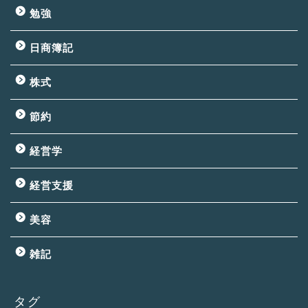
勉強
日商簿記
株式
節約
経営学
経営支援
美容
雑記
タグ