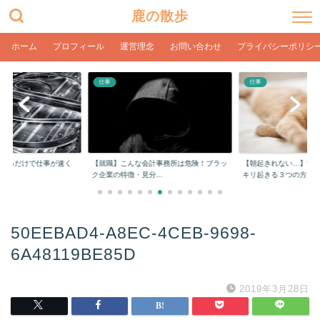
鹿の散歩
ホーム
プロフィール
運営理念
お問い合わせ
プライバシーポリシ
仕事
仕事
をするだけで仕事が速く
【就職】こんな会計事務所は危険！ブラッ
【朝起きれない…】学
ク企業の特徴・見分...
キリ起きる３つの方...
50EEBAD4-A8EC-4CEB-9698-
6A48119BE85D
2019年3月28日