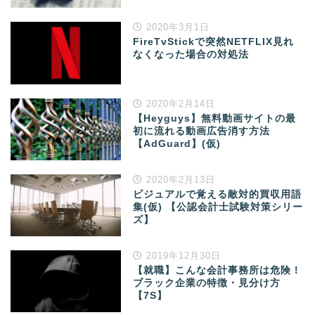
2020年3月1日
FireTvStickで突然NETFLIX見れ
なくなった場合の対処法
2020年2月14日
【Heyguys】無料動画サイトの最
初に流れる動画広告消す方法
【AdGuard】(仮)
2020年2月13日
ビジュアルで覚える敵対的買収用語
集(仮) 【公認会計士試験対策シリー
ズ】
2019年12月30日
【就職】こんな会計事務所は危険！
ブラック企業の特徴・見分け方
【7S】