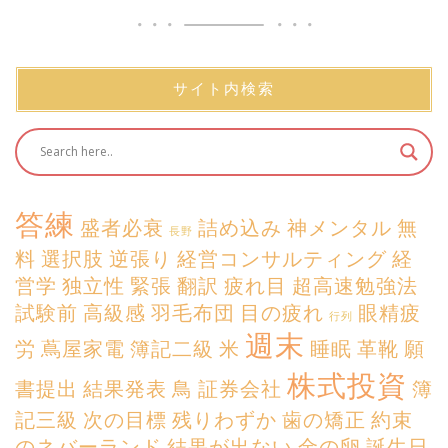
サイト内検索
答練
盛者必衰
詰め込み
神メンタル
無
長野
料
選択肢
逆張り
経営コンサルティング
経
営学
独立性
緊張
翻訳
疲れ目
超高速勉強法
試験前
高級感
羽毛布団
目の疲れ
眼精疲
行列
週末
労
蔦屋家電
簿記二級
米
睡眠
革靴
願
株式投資
書提出
結果発表
鳥
証券会社
簿
記三級
次の目標
残りわずか
歯の矯正
約束
のネバーランド
結果が出ない
金の卵
誕生日