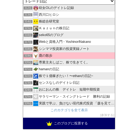
幼女OLのデイトレ記録
312位
西川口ヒロシ
313位
株総合研究室
314位
Ｋａｚｕｎの株日記
315位
seko65のブログ
316位
Webと資格入門 - YoshinoriNakano
317位
シンママ投資家の投資実録ノート
318位
鹿の散歩
319位
専業主夫しばご、株で生きてく。
320位
hamanの日記
321位
株で１億稼ぎたい！〜ethanの日記~
322位
センスなしのデイトレ日記
323位
おにおんの株 デイトレ 短期中期投資
324位
サラリーマン・スイングトレード 勝利の記録
325位
実践で学ぶ、負けない現代株式投資 「森を見て、木を見る」
326位
このカテゴリを全て表示
参加する
このブログに投票する