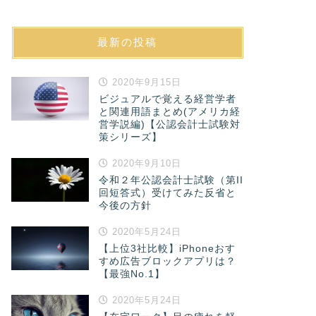
最新の投稿
2020年9月15日
ビジュアルで覚える経営学者
と関連用語まとめ(アメリカ経
営学説編)【公認会計士試験対
策シリーズ】
2020年9月10日
令和２年公認会計士試験（第II
回短答式）受けてみた反省と
今後の方針
2020年5月24日
【上位3社比較】iPhoneおす
すめ広告ブロックアプリは？
【最強No.1】
2020年5月24日