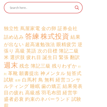
独立性
蔦屋家電
金の卵
証券会社
答練
株式投資
詰め込み
結果
が出ない
超高速勉強法
眼精疲労
逆
張り
高級
英語
次の目標
簿記二級
米
選択肢
疲れ目
誕生日
緊張
翻訳
週末
残念
簿記三級
残りわずか
行
革靴
願書提出
神メンタル
短答式
列
試験
白馬村
鳥
無料
経営コンサ
長野
ルティング
睡眠
歯の矯正
結果発表
目の疲れ
高級感
羽毛布団
経営学
盛者必衰
約束のネバーランド
試験
前