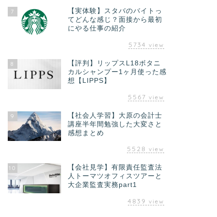
【実体験】スタバのバイトっ
7
てどんな感じ？面接から最初
にやる仕事の紹介
5734
view
【評判】リップスL18ボタニ
8
カルシャンプー1ヶ月使った感
想【LIPPS】
5567
view
【社会人学習】大原の会計士
9
講座半年間勉強した大変さと
感想まとめ
5528
view
【会社見学】有限責任監査法
10
人トーマツオフィスツアーと
大企業監査実務part1
4839
view