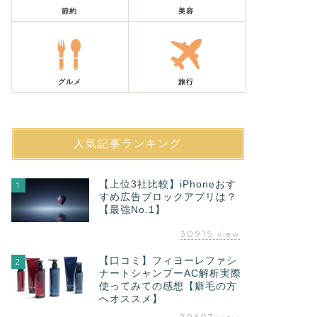
節約
美容
グルメ
旅行
人気記事ランキング
【上位3社比較】iPhoneおす
1
すめ広告ブロックアプリは？
【最強No.1】
30915
view
【口コミ】フィヨーレファシ
2
ナートシャンプーAC解析実際
使ってみての感想【癖毛の方
へオススメ】
20607