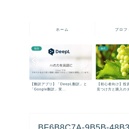
ホーム
プロフ
勉強
株式
疲れを軽減させ
【翻訳アプリ】「DeepL翻訳」と
【初心者向け】投
【...
「Google翻訳」実...
見つけ方と購入のタイ
BF6B8C7A-9B5B-48B3