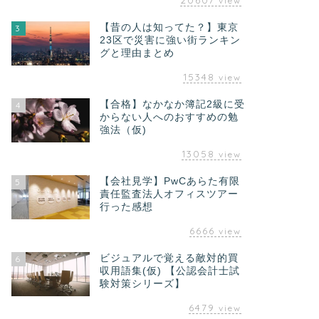
view
【昔の人は知ってた？】東京
3
23区で災害に強い街ランキン
グと理由まとめ
15348
view
【合格】なかなか簿記2級に受
4
からない人へのおすすめの勉
強法（仮)
13058
view
【会社見学】PwCあらた有限
5
責任監査法人オフィスツアー
行った感想
6666
view
ビジュアルで覚える敵対的買
6
収用語集(仮) 【公認会計士試
験対策シリーズ】
6479
view