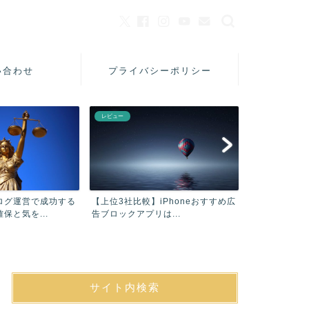
い合わせ
プライバシーポリシー
レビュー
美容
ログ運営で成功する
【上位3社比較】iPhoneおすすめ広
【口コミ】フ
保と気を...
告ブロックアプリは...
シャンプーAC
サイト内検索