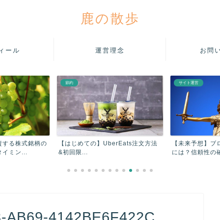
鹿の散歩
ィール
運営理念
お問
節約
サイト運営
資する株式銘柄の
【はじめての】UberEats注文方法
【未来予想】ブ
ミン...
&初回限...
には？信頼性の確
-AB69-4142BE6F422C