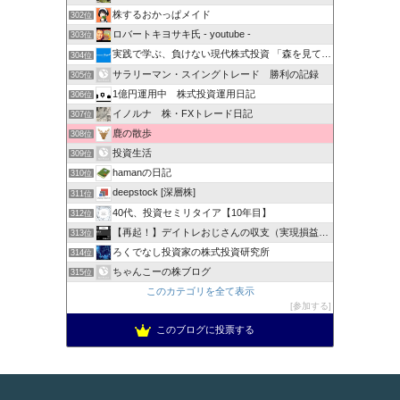
株するおかっぱメイド
302位
ロバートキヨサキ氏 - youtube -
303位
実践で学ぶ、負けない現代株式投資 「森を見て、木を見る」
304位
サラリーマン・スイングトレード 勝利の記録
305位
1億円運用中 株式投資運用日記
306位
イノルナ 株・FXトレード日記
307位
鹿の散歩
308位
投資生活
309位
hamanの日記
310位
deepstock [深層株]
311位
40代、投資セミリタイア【10年目】
312位
【再起！】デイトレおじさんの収支（実現損益）報告！
313位
ろくでなし投資家の株式投資研究所
314位
ちゃんこーの株ブログ
315位
このカテゴリを全て表示
参加する
このブログに投票する