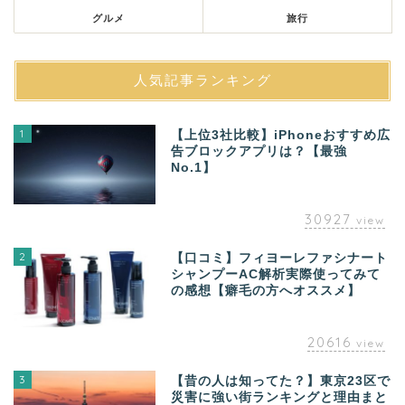
グルメ
旅行
人気記事ランキング
1
【上位3社比較】iPhoneおすすめ広
告ブロックアプリは？【最強
No.1】
30927
view
2
【口コミ】フィヨーレファシナート
シャンプーAC解析実際使ってみて
の感想【癖毛の方へオススメ】
20616
view
3
【昔の人は知ってた？】東京23区で
災害に強い街ランキングと理由まと