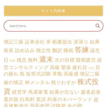
サイト内検索
簿記三級
証券会社
米
願書提出
逆張り
結果
答練
発表
詰め込み
独立性
翻訳
睡眠
誕生
週末
日
残念
無料
次の目標
眼精疲労
経
長野
営コンサルティング
高級
緊張
疲れ目
目
行列
の疲れ
鳥
短答式試験
革靴
高級感
簿記二級
株式投
歯の矯正
神メンタル
残りわずか
資
経営学
蔦屋家電
結果が出ない
盛者必衰
選択肢
白馬村
英語
約束のネバーランド
超
高速勉強法
羽毛布団
試験前
金の卵