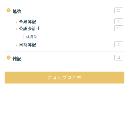
25
勉強
全経簿記
1
公認会計士
16
経営学
日商簿記
2
11
雑記
にほんブログ村