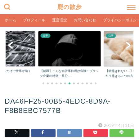
鹿の散歩
ホーム
プロフィール
運営理念
お問い合わせ
プライバシーポリシ
仕事
仕事
をするだけで仕事が速く
【就職】こんな会計事務所は危険！ブラッ
【朝起きれない…】学
ク企業の特徴・見分...
キリ起きる３つの方...
DA46FF25-00B5-4EDC-8D9A-
F8B8EBC7577B
2019年4月11日