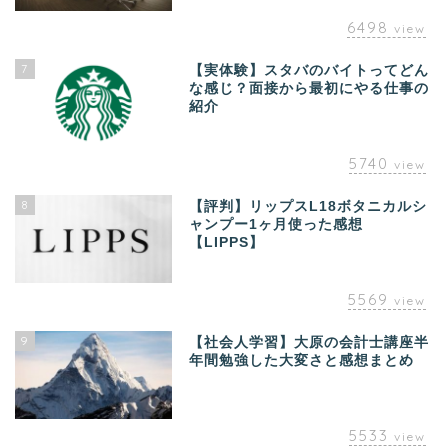
6498
view
7
【実体験】スタバのバイトってどん
な感じ？面接から最初にやる仕事の
紹介
5740
view
8
【評判】リップスL18ボタニカルシ
ャンプー1ヶ月使った感想
【LIPPS】
5569
view
9
【社会人学習】大原の会計士講座半
年間勉強した大変さと感想まとめ
5533
view