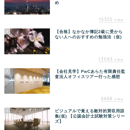
め
15355
view
4
【合格】なかなか簿記2級に受から
ない人へのおすすめの勉強法（仮)
13063
view
5
【会社見学】PwCあらた有限責任監
査法人オフィスツアー行った感想
6668
view
6
ビジュアルで覚える敵対的買収用語
集(仮) 【公認会計士試験対策シリー
ズ】