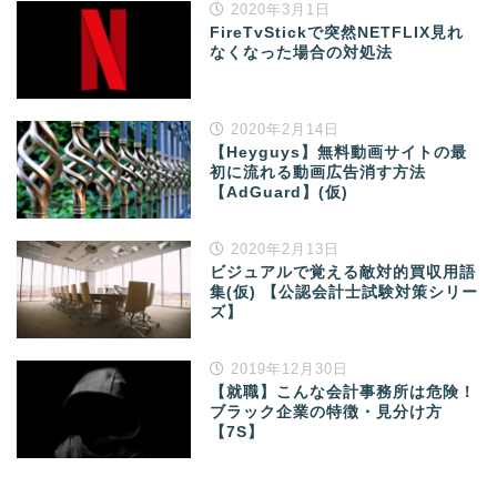
2020年3月1日
FireTvStickで突然NETFLIX見れ
なくなった場合の対処法
2020年2月14日
【Heyguys】無料動画サイトの最
初に流れる動画広告消す方法
【AdGuard】(仮)
2020年2月13日
ビジュアルで覚える敵対的買収用語
集(仮) 【公認会計士試験対策シリー
ズ】
2019年12月30日
【就職】こんな会計事務所は危険！
ブラック企業の特徴・見分け方
【7S】