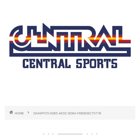
HOME
DA46FF25-00B5-4EDC-8D9A-F8B8EBC7577B