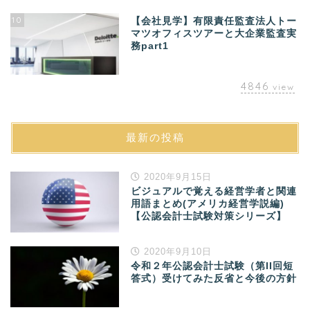
10
【会社見学】有限責任監査法人トー
マツオフィスツアーと大企業監査実
務part1
4846
view
最新の投稿
2020年9月15日
ビジュアルで覚える経営学者と関連
用語まとめ(アメリカ経営学説編)
【公認会計士試験対策シリーズ】
2020年9月10日
令和２年公認会計士試験（第II回短
答式）受けてみた反省と今後の方針