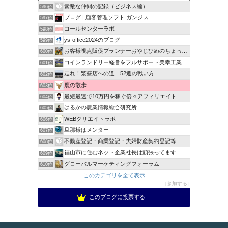
素敵な仲間の記録（ビジネス編）
596位
ブログ | 顧客管理ソフト ガンジス
597位
コールセンターラボ
598位
ys-office2024のブログ
599位
お客様視点販促プランナーおやじひめのちょっとタメになる話
600位
コインランドリー経営をフルサポート美幸工業
601位
走れ！繁盛店への道 52週の戦い方
602位
鹿の散歩
603位
最短最速で10万円を稼ぐ倍々アフィリエイト
604位
はるかの農業情報総合研究所
605位
WEBクリエイトラボ
606位
旦那様はメンター
607位
不動産登記・商業登記・夫婦財産契約登記等
608位
福山市に住むネット企業社長は頑張ってます
609位
グローバルマーケティングフォーラム
610位
このカテゴリを全て表示
参加する
このブログに投票する