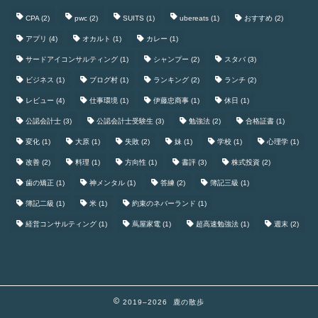
CPA
(2)
pwc
(2)
SUITS
(1)
ubereats
(1)
おすすめ
(2)
アプリ
(4)
オカルト
(1)
カレー
(1)
サードアイコンサルティング
(1)
シャンプー
(2)
スタバ
(3)
ビジネス
(1)
ブログ村
(1)
ランキング
(2)
ランチ
(2)
レビュー
(4)
仕事環境
(1)
伊藤忠商事
(1)
休日
(1)
公認会計士
(3)
公認会計士受験生
(3)
勉強法
(2)
合格証書
(1)
変化
(1)
大原
(1)
失敗
(2)
妹
(1)
学校
(1)
心理学
(1)
改善
(2)
料理
(1)
方向性
(1)
書評
(3)
株式投資
(2)
歯の矯正
(1)
神メンタル
(1)
答練
(2)
簿記三級
(1)
簿記二級
(1)
米
(1)
約束のネバーランド
(1)
経営コンサルティング
(1)
蔦屋家電
(1)
超高速勉強法
(1)
週末
(2)
2019–2026 鹿の散歩