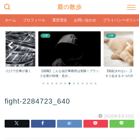
鹿の散歩
ホーム
プロフィール
運営理念
お問い合わせ
プライバシーポリシ
仕事
仕事
をするだけで仕事が速く
【就職】こんな会計事務所は危険！ブラッ
【朝起きれない…】学
ク企業の特徴・見分...
キリ起きる３つの方...
fight-2284723_640
2020年9月10日