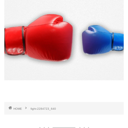
HOME
fight-2284723_640