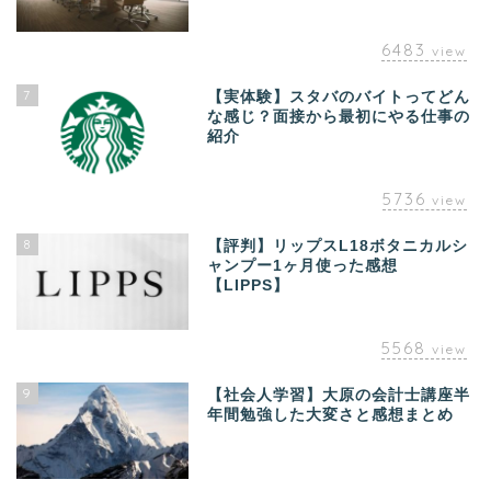
6483
view
7
【実体験】スタバのバイトってどん
な感じ？面接から最初にやる仕事の
紹介
5736
view
8
【評判】リップスL18ボタニカルシ
ャンプー1ヶ月使った感想
【LIPPS】
5568
view
9
【社会人学習】大原の会計士講座半
年間勉強した大変さと感想まとめ