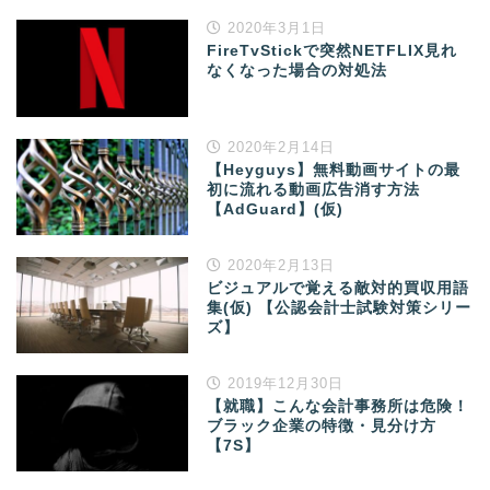
2020年3月1日
FireTvStickで突然NETFLIX見れ
なくなった場合の対処法
2020年2月14日
【Heyguys】無料動画サイトの最
初に流れる動画広告消す方法
【AdGuard】(仮)
2020年2月13日
ビジュアルで覚える敵対的買収用語
集(仮) 【公認会計士試験対策シリー
ズ】
2019年12月30日
【就職】こんな会計事務所は危険！
ブラック企業の特徴・見分け方
【7S】