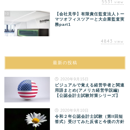
5531
view
10
【会社見学】有限責任監査法人トー
マツオフィスツアーと大企業監査実
務part1
4843
view
最新の投稿
2020年9月15日
ビジュアルで覚える経営学者と関連
用語まとめ(アメリカ経営学説編)
【公認会計士試験対策シリーズ】
2020年9月10日
令和２年公認会計士試験（第II回短
答式）受けてみた反省と今後の方針