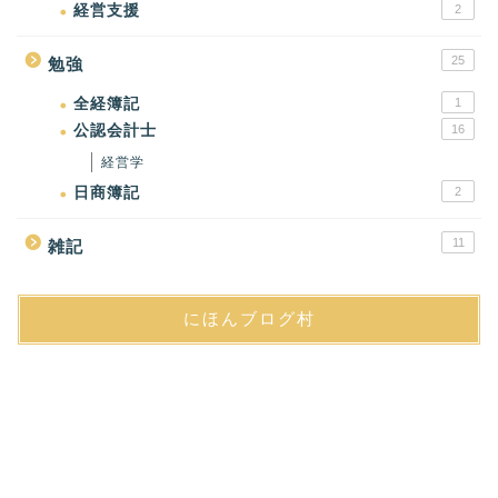
経営支援
2
25
勉強
全経簿記
1
公認会計士
16
経営学
日商簿記
2
11
雑記
にほんブログ村