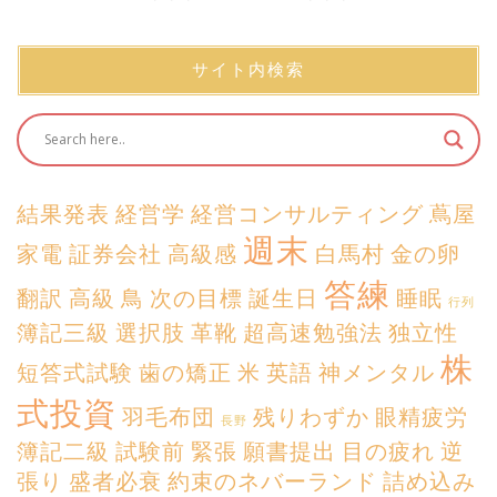
サイト内検索
結果発表
経営学
経営コンサルティング
蔦屋
週末
家電
証券会社
高級感
白馬村
金の卵
答練
翻訳
高級
鳥
次の目標
誕生日
睡眠
行列
簿記三級
選択肢
革靴
超高速勉強法
独立性
株
短答式試験
歯の矯正
米
英語
神メンタル
式投資
羽毛布団
残りわずか
眼精疲労
長野
簿記二級
試験前
緊張
願書提出
目の疲れ
逆
張り
盛者必衰
約束のネバーランド
詰め込み