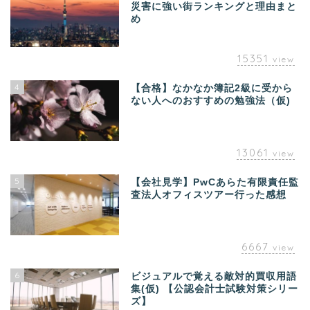
災害に強い街ランキングと理由まと
め
15351
view
4
【合格】なかなか簿記2級に受から
ない人へのおすすめの勉強法（仮)
13061
view
5
【会社見学】PwCあらた有限責任監
査法人オフィスツアー行った感想
6667
view
6
ビジュアルで覚える敵対的買収用語
集(仮) 【公認会計士試験対策シリー
ズ】