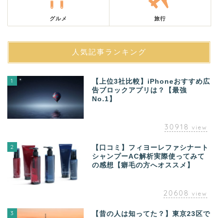
グルメ
旅行
人気記事ランキング
1
【上位3社比較】iPhoneおすすめ広
告ブロックアプリは？【最強
No.1】
30918
view
2
【口コミ】フィヨーレファシナート
シャンプーAC解析実際使ってみて
の感想【癖毛の方へオススメ】
20608
view
3
【昔の人は知ってた？】東京23区で