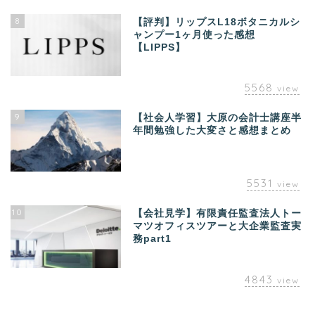
8
【評判】リップスL18ボタニカルシ
ャンプー1ヶ月使った感想
【LIPPS】
5568
view
9
【社会人学習】大原の会計士講座半
年間勉強した大変さと感想まとめ
5531
view
10
【会社見学】有限責任監査法人トー
マツオフィスツアーと大企業監査実
務part1
4843
view