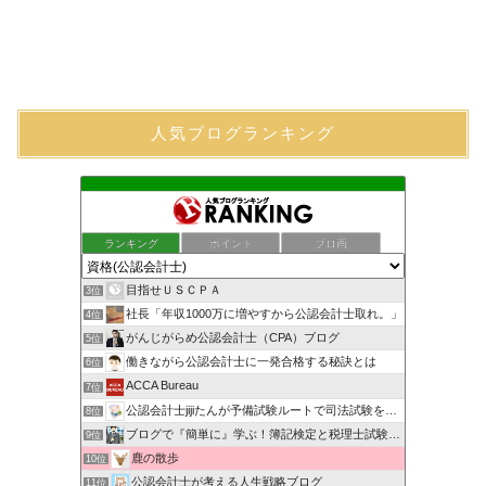
人気ブログランキング
ランキング
ポイント
ブロ画
目指せＵＳＣＰＡ
3位
社長「年収1000万に増やすから公認会計士取れ。」
4位
がんじがらめ公認会計士（CPA）ブログ
5位
働きながら公認会計士に一発合格する秘訣とは
6位
ACCA Bureau
7位
公認会計士jijiたんが予備試験ルートで司法試験を目指すブ…
8位
ブログで『簡単に』学ぶ！簿記検定と税理士試験＆公認会計士試験
9位
鹿の散歩
10位
公認会計士が考える人生戦略ブログ
11位