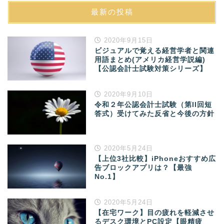
最新の投稿
2020年9月15日
ビジュアルで覚える経営学者と関連
用語まとめ(アメリカ経営学説編)
【公認会計士試験対策シリーズ】
2020年9月10日
令和２年公認会計士試験（第II回短
答式）受けてみた反省と今後の方針
2020年5月24日
【上位3社比較】iPhoneおすすめ広
告ブロックアプリは？【最強
No.1】
2020年5月24日
【在宅ワーク】目の疲れを軽減させ
るデスク環境とPC設定【眼精疲