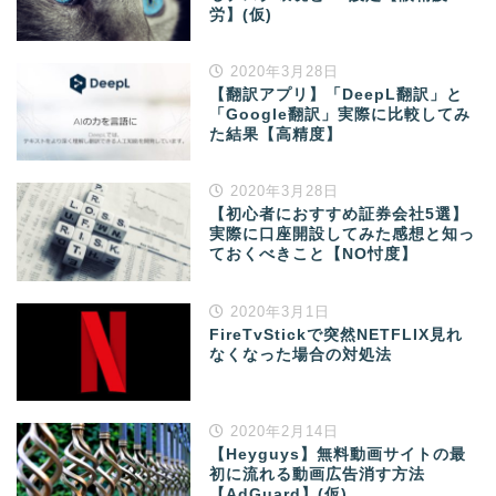
労】(仮)
2020年3月28日
【翻訳アプリ】「DeepL翻訳」と
「Google翻訳」実際に比較してみ
た結果【高精度】
2020年3月28日
【初心者におすすめ証券会社5選】
実際に口座開設してみた感想と知っ
ておくべきこと【NO忖度】
2020年3月1日
FireTvStickで突然NETFLIX見れ
なくなった場合の対処法
2020年2月14日
【Heyguys】無料動画サイトの最
初に流れる動画広告消す方法
【AdGuard】(仮)