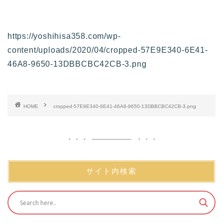
https://yoshihisa358.com/wp-
content/uploads/2020/04/cropped-57E9E340-6E41-
46A8-9650-13DBBCBC42CB-3.png
HOME
cropped-57E9E340-6E41-46A8-9650-13DBBCBC42CB-3.png
サイト内検索