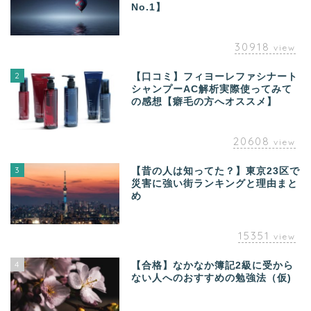
No.1】
30918
view
2
【口コミ】フィヨーレファシナート
シャンプーAC解析実際使ってみて
の感想【癖毛の方へオススメ】
20608
view
3
【昔の人は知ってた？】東京23区で
災害に強い街ランキングと理由まと
め
15351
view
4
【合格】なかなか簿記2級に受から
ない人へのおすすめの勉強法（仮)