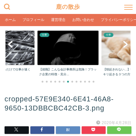
鹿の散歩
ホーム
プロフィール
運営理念
お問い合わせ
プライバシーポリシ
仕事
仕事
をするだけで仕事が速く
【就職】こんな会計事務所は危険！ブラッ
【朝起きれない…】学
ク企業の特徴・見分...
キリ起きる３つの方...
cropped-57E9E340-6E41-46A8-
9650-13DBBCBC42CB-3.png
2020年4月28日