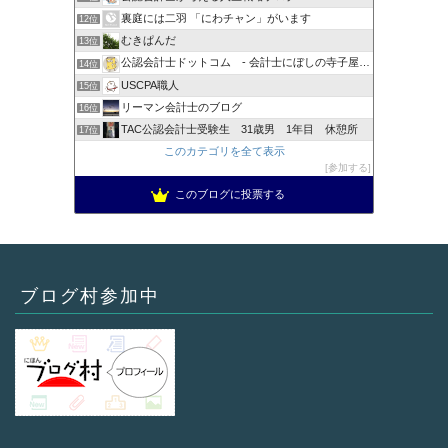
裏庭には二羽 「にわチャン」がいます
12位
むきぱんだ
13位
公認会計士ドットコム - 会計士にぼしの寺子屋ブログ -
14位
USCPA職人
15位
リーマン会計士のブログ
16位
TAC公認会計士受験生 31歳男 1年目 休憩所
17位
このカテゴリを全て表示
参加する
このブログに投票する
ブログ村参加中