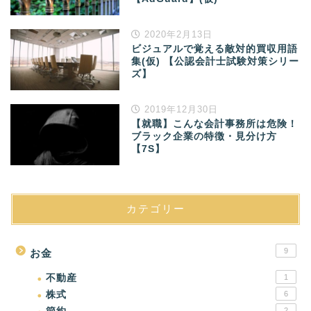
2020年2月13日
ビジュアルで覚える敵対的買収用語
集(仮) 【公認会計士試験対策シリー
ズ】
2019年12月30日
【就職】こんな会計事務所は危険！
ブラック企業の特徴・見分け方
【7S】
カテゴリー
9
お金
不動産
1
株式
6
2