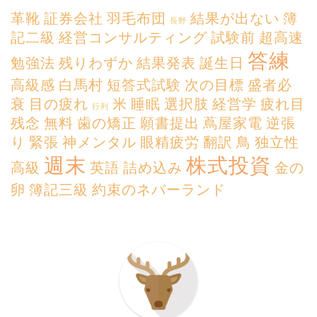
革靴
証券会社
羽毛布団
結果が出ない
簿
長野
記二級
経営コンサルティング
試験前
超高速
答練
勉強法
残りわずか
結果発表
誕生日
高級感
白馬村
短答式試験
次の目標
盛者必
衰
目の疲れ
米
睡眠
選択肢
経営学
疲れ目
行列
残念
無料
歯の矯正
願書提出
蔦屋家電
逆張
り
緊張
神メンタル
眼精疲労
翻訳
鳥
独立性
週末
株式投資
高級
英語
詰め込み
金の
卵
簿記三級
約束のネバーランド