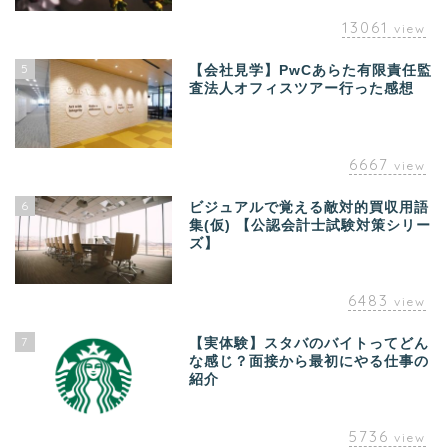
13061
view
5
【会社見学】PwCあらた有限責任監
査法人オフィスツアー行った感想
6667
view
6
ビジュアルで覚える敵対的買収用語
集(仮) 【公認会計士試験対策シリー
ズ】
6483
view
7
【実体験】スタバのバイトってどん
な感じ？面接から最初にやる仕事の
紹介
5736
view