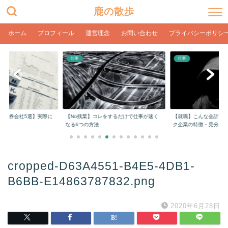
鹿の散歩
ホーム
プロフィール
運営理念
お問い合わせ
プライバシーポリシ
仕事
仕事
め証券会社5選】実際に
【No残業】コレをするだけで仕事が速く
【就職】こんな会計事
..
なる6つの方法
ク企業の特徴・見分...
cropped-D63A4551-B4E5-4DB1-
B6BB-E14863787832.png
2020年6月28日