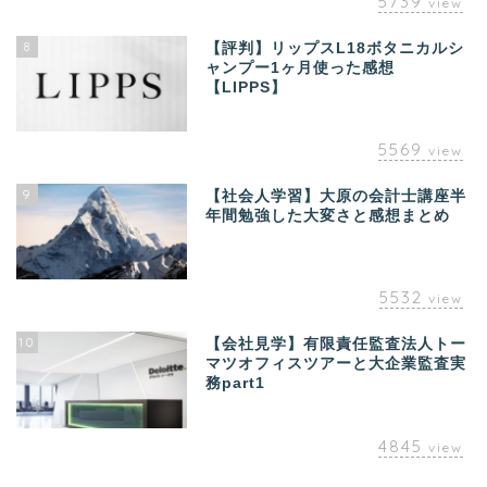
5739
view
8
【評判】リップスL18ボタニカルシ
ャンプー1ヶ月使った感想
【LIPPS】
5569
view
9
【社会人学習】大原の会計士講座半
年間勉強した大変さと感想まとめ
5532
view
10
【会社見学】有限責任監査法人トー
マツオフィスツアーと大企業監査実
務part1
4845
view