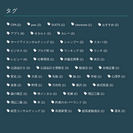
タグ
CPA
(2)
pwc
(2)
SUITS
(1)
ubereats
(1)
おすすめ
(2)
アプリ
(4)
オカルト
(1)
カレー
(1)
サードアイコンサルティング
(1)
シャンプー
(2)
スタバ
(3)
ビジネス
(1)
ブログ村
(1)
ランキング
(2)
ランチ
(2)
レビュー
(4)
仕事環境
(1)
伊藤忠商事
(1)
休日
(1)
公認会計士
(3)
公認会計士受験生
(3)
勉強法
(2)
合格証書
(1)
変化
(1)
大原
(1)
失敗
(2)
妹
(1)
学校
(1)
心理学
(1)
改善
(2)
料理
(1)
方向性
(1)
書評
(3)
株式投資
(2)
歯の矯正
(1)
神メンタル
(1)
答練
(2)
簿記三級
(1)
簿記二級
(1)
米
(1)
約束のネバーランド
(1)
経営コンサルティング
(1)
蔦屋家電
(1)
超高速勉強法
(1)
週末
(2)