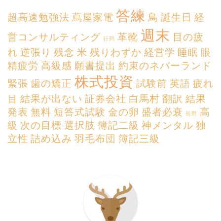
答練
超高速勉強法
蔦屋家電
鳥
誕生日
経
週末
営コンサルティング
革靴
目の疲
行列
れ
逆張り
残念
米
残りわずか
経営学
睡眠
眼
精疲労
高級感
願書提出
約束のネバーランド
株式投資
緊張
歯の矯正
試験前
英語
疲れ
目
結果が出ない
証券会社
白馬村
翻訳
結果
発表
無料
短答式試験
金の卵
盛者必衰
高
長野
級
次の目標
選択肢
簿記二級
神メンタル
独
立性
詰め込み
羽毛布団
簿記三級