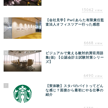
13062
view
5
【会社見学】PwCあらた有限責任監
査法人オフィスツアー行った感想
6668
view
6
ビジュアルで覚える敵対的買収用語
集(仮) 【公認会計士試験対策シリー
ズ】
6490
view
7
【実体験】スタバのバイトってどん
な感じ？面接から最初にやる仕事の
紹介