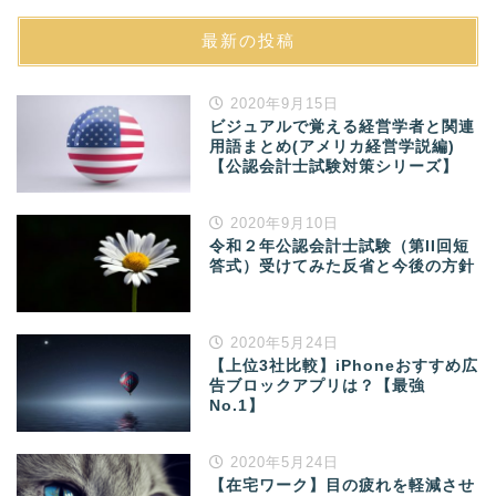
最新の投稿
2020年9月15日
ビジュアルで覚える経営学者と関連
用語まとめ(アメリカ経営学説編)
【公認会計士試験対策シリーズ】
2020年9月10日
令和２年公認会計士試験（第II回短
答式）受けてみた反省と今後の方針
2020年5月24日
【上位3社比較】iPhoneおすすめ広
告ブロックアプリは？【最強
No.1】
2020年5月24日
【在宅ワーク】目の疲れを軽減させ