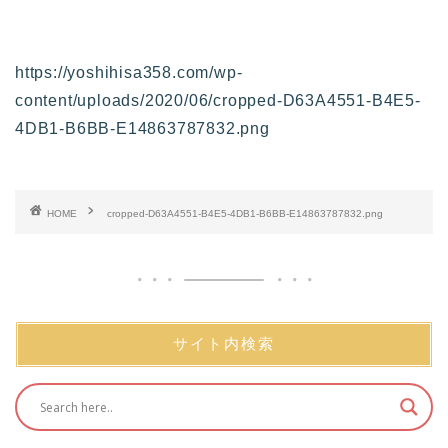
https://yoshihisa358.com/wp-
content/uploads/2020/06/cropped-D63A4551-B4E5-
4DB1-B6BB-E14863787832.png
HOME
cropped-D63A4551-B4E5-4DB1-B6BB-E14863787832.png
サイト内検索