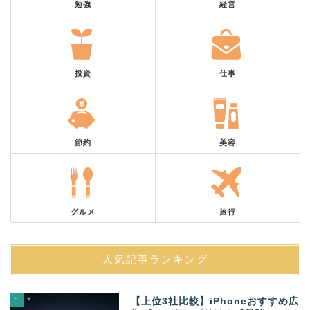
勉強
経営
投資
仕事
節約
美容
グルメ
旅行
人気記事ランキング
1
【上位3社比較】iPhoneおすすめ広