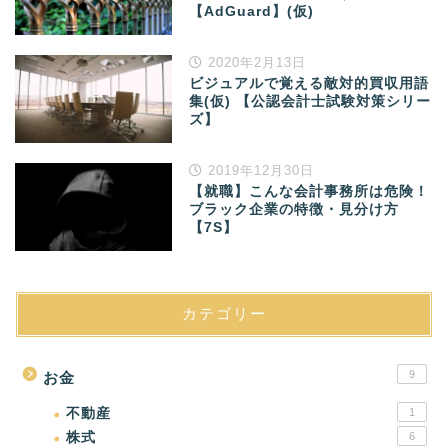
【AdGuard】(仮)
2020年2月13日
ビジュアルで覚える敵対的買収用語
集(仮) 【公認会計士試験対策シリー
ズ】
2019年12月30日
【就職】こんな会計事務所は危険！
ブラック企業の特徴・見分け方
【7S】
カテゴリー
9
お金
不動産
1
株式
6