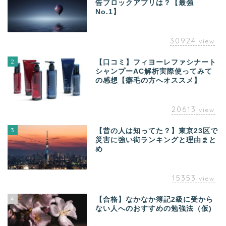
告ブロックアプリは？【最強
No.1】
30924
view
2
【口コミ】フィヨーレファシナート
シャンプーAC解析実際使ってみて
の感想【癖毛の方へオススメ】
20613
view
3
【昔の人は知ってた？】東京23区で
災害に強い街ランキングと理由まと
め
15353
view
4
【合格】なかなか簿記2級に受から
ない人へのおすすめの勉強法（仮)