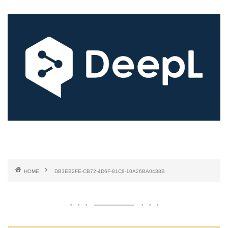
HOME
DB3EB2FE-CB72-4D6F-81C8-10A26BA0438B