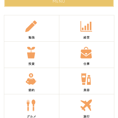
MENU
勉強
経営
投資
仕事
節約
美容
グルメ
旅行