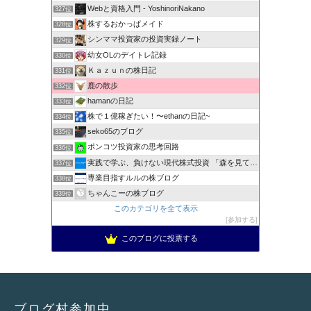
Webと資格入門 - YoshinoriNakano
327位
株するおかっぱメイド
328位
シンママ投資家の投資実録ノート
329位
幼女OLのデイトレ記録
330位
Ｋａｚｕｎの株日記
331位
鹿の散歩
332位
hamanの日記
333位
株で１億稼ぎたい！〜ethanの日記~
334位
seko65のブログ
335位
ポンコツ投資家の思考回路
336位
実践で学ぶ、負けない現代株式投資 「森を見て、木を見る」
337位
専業目指すルルの株ブログ
338位
ちゃんこーの株ブログ
339位
このカテゴリを全て表示
参加する
このブログに投票する
ブログ村参加中