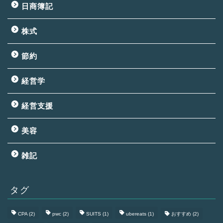
日商簿記
株式
節約
経営学
経営支援
美容
雑記
タグ
CPA
(2)
pwc
(2)
SUITS
(1)
ubereats
(1)
おすすめ
(2)