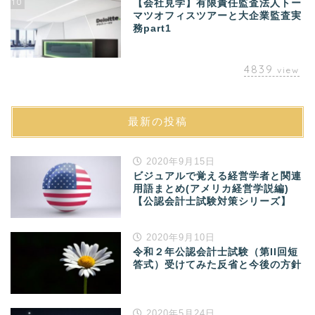
10
【会社見学】有限責任監査法人トー
マツオフィスツアーと大企業監査実
務part1
4839
view
最新の投稿
2020年9月15日
ビジュアルで覚える経営学者と関連
用語まとめ(アメリカ経営学説編)
【公認会計士試験対策シリーズ】
2020年9月10日
令和２年公認会計士試験（第II回短
答式）受けてみた反省と今後の方針
2020年5月24日