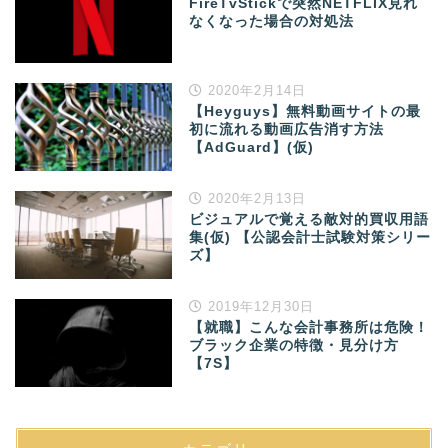
FireTvStickで突然NETFLIX見れ
なくなった場合の対処法
2020年2月14日
【Heyguys】無料動画サイトの最
初に流れる動画広告消す方法
【AdGuard】(仮)
2020年2月13日
ビジュアルで覚える敵対的買収用語
集(仮) 【公認会計士試験対策シリー
ズ】
2019年12月30日
【就職】こんな会計事務所は危険！
ブラック企業の特徴・見分け方
【7S】