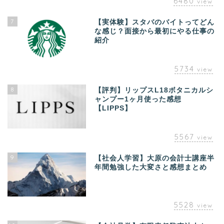
6480
view
7
【実体験】スタバのバイトってどん
な感じ？面接から最初にやる仕事の
紹介
5734
view
8
【評判】リップスL18ボタニカルシ
ャンプー1ヶ月使った感想
【LIPPS】
5567
view
9
【社会人学習】大原の会計士講座半
年間勉強した大変さと感想まとめ
5528
view