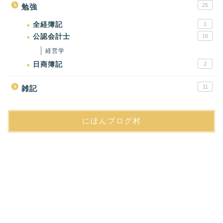
25
勉強
全経簿記
1
公認会計士
16
経営学
日商簿記
2
11
雑記
にほんブログ村