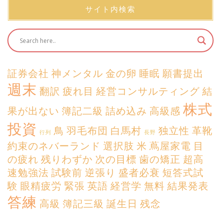
サイト内検索
証券会社
神メンタル
金の卵
睡眠
願書提出
週末
翻訳
疲れ目
経営コンサルティング
結
株式
果が出ない
簿記二級
詰め込み
高級感
投資
鳥
羽毛布団
白馬村
独立性
革靴
行列
長野
約束のネバーランド
選択肢
米
蔦屋家電
目
の疲れ
残りわずか
次の目標
歯の矯正
超高
速勉強法
試験前
逆張り
盛者必衰
短答式試
験
眼精疲労
緊張
英語
経営学
無料
結果発表
答練
高級
簿記三級
誕生日
残念