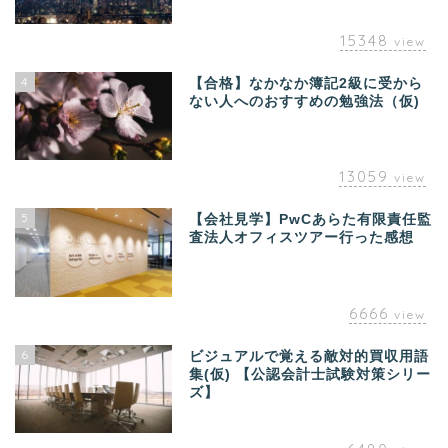
15348
view
4
【合格】なかなか簿記2級に受から
ない人へのおすすめの勉強法（仮)
13059
view
5
【会社見学】PwCあらた有限責任監
査法人オフィスツアー行った感想
6666
view
6
ビジュアルで覚える敵対的買収用語
集(仮) 【公認会計士試験対策シリー
ズ】