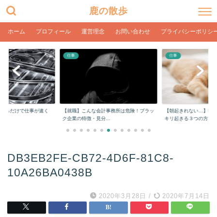
鹿の散歩
ホーム
プロフィール
運営理念
お問い合わせ
プライバシーポリシ
仕事
仕事
をするだけで仕事が速く
【就職】こんな会計事務所は危険！ブラッ
【朝起きれない…】学
ク企業の特徴・見分...
キリ起きる３つの方...
DB3EB2FE-CB72-4D6F-81C8-
10A26BA0438B
2020年3月28日
/
2020年7月14日