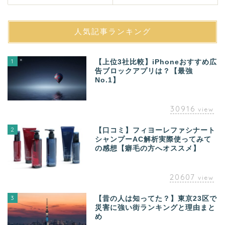
人気記事ランキング
1
【上位3社比較】iPhoneおすすめ広
告ブロックアプリは？【最強
No.1】
30916
view
2
【口コミ】フィヨーレファシナート
シャンプーAC解析実際使ってみて
の感想【癖毛の方へオススメ】
20607
view
3
【昔の人は知ってた？】東京23区で
災害に強い街ランキングと理由まと
め