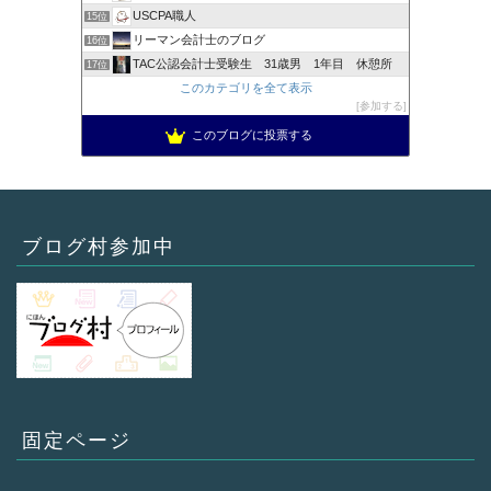
USCPA職人
15位
リーマン会計士のブログ
16位
TAC公認会計士受験生 31歳男 1年目 休憩所
17位
このカテゴリを全て表示
参加する
このブログに投票する
ブログ村参加中
固定ページ