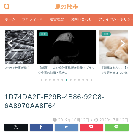
鹿の散歩
ホーム
プロフィール
運営理念
お問い合わせ
プライバシーポリシ
仕事
仕事
をするだけで仕事が速く
【就職】こんな会計事務所は危険！ブラッ
【朝起きれない…】学
ク企業の特徴・見分...
キリ起きる３つの方...
1D74DA2F-E29B-4B86-92C8-
6A8970AA8F64
2019年10月12日
/
2020年7月12日