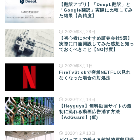
【翻訳アプリ】「DeepL翻訳」と
「Google翻訳」実際に比較してみ
た結果【高精度】
2020年3月28日
【初心者におすすめ証券会社5選】
実際に口座開設してみた感想と知っ
ておくべきこと【NO忖度】
2020年3月1日
FireTvStickで突然NETFLIX見れ
なくなった場合の対処法
2020年2月14日
【Heyguys】無料動画サイトの最
初に流れる動画広告消す方法
【AdGuard】(仮)
2020年2月13日
ビジュアルで覚える敵対的買収用語