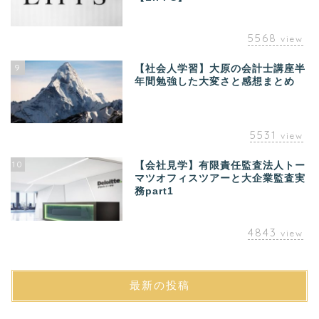
5568
view
9
【社会人学習】大原の会計士講座半
年間勉強した大変さと感想まとめ
5531
view
10
【会社見学】有限責任監査法人トー
マツオフィスツアーと大企業監査実
務part1
4843
view
最新の投稿