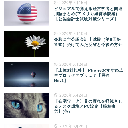
2020年9月15日
ビジュアルで覚える経営学者と関連
用語まとめ(アメリカ経営学説編)
【公認会計士試験対策シリーズ】
2020年9月10日
令和２年公認会計士試験（第II回短
答式）受けてみた反省と今後の方針
2020年5月24日
【上位3社比較】iPhoneおすすめ広
告ブロックアプリは？【最強
No.1】
2020年5月24日
【在宅ワーク】目の疲れを軽減させ
るデスク環境とPC設定【眼精疲
労】(仮)
2020年3月28日