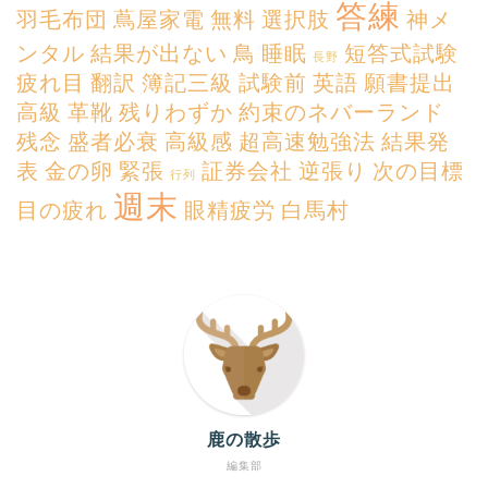
答練
羽毛布団
蔦屋家電
無料
選択肢
神メ
ンタル
結果が出ない
鳥
睡眠
短答式試験
長野
疲れ目
翻訳
簿記三級
試験前
英語
願書提出
高級
革靴
残りわずか
約束のネバーランド
残念
盛者必衰
高級感
超高速勉強法
結果発
表
金の卵
緊張
証券会社
逆張り
次の目標
行列
週末
目の疲れ
眼精疲労
白馬村
鹿の散歩
編集部