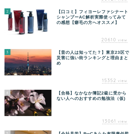
2
【口コミ】フィヨーレファシナート
シャンプーAC解析実際使ってみて
の感想【癖毛の方へオススメ】
20610
view
3
【昔の人は知ってた？】東京23区で
災害に強い街ランキングと理由まと
め
15352
view
4
【合格】なかなか簿記2級に受から
ない人へのおすすめの勉強法（仮)
13061
view
5
【会社見学】PwCあらた有限責任監