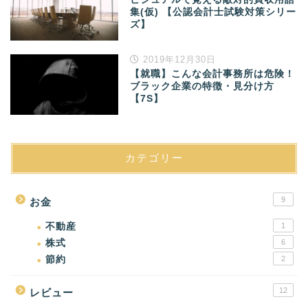
集(仮) 【公認会計士試験対策シリー
ズ】
2019年12月30日
【就職】こんな会計事務所は危険！
ブラック企業の特徴・見分け方
【7S】
カテゴリー
9
お金
不動産
1
株式
6
節約
2
12
レビュー