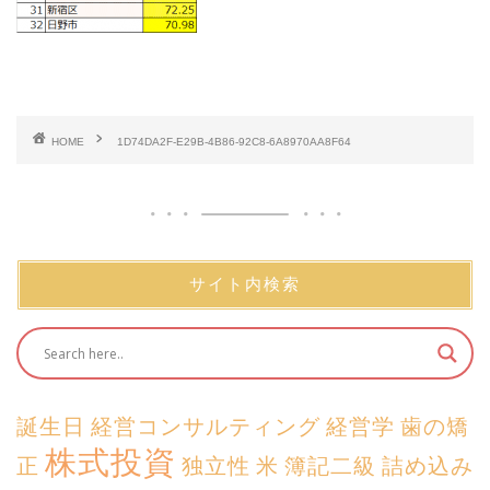
HOME
1D74DA2F-E29B-4B86-92C8-6A8970AA8F64
サイト内検索
誕生日
経営コンサルティング
経営学
歯の矯
株式投資
正
独立性
米
簿記二級
詰め込み