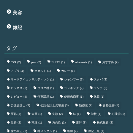
美容
雑記
タグ
CPA
(2)
pwc
(2)
SUITS
(1)
ubereats
(1)
おすすめ
(2)
アプリ
(4)
オカルト
(1)
カレー
(1)
サードアイコンサルティング
(1)
シャンプー
(2)
スタバ
(3)
ビジネス
(1)
ブログ村
(1)
ランキング
(2)
ランチ
(2)
レビュー
(4)
仕事環境
(1)
伊藤忠商事
(1)
休日
(1)
公認会計士
(3)
公認会計士受験生
(3)
勉強法
(2)
合格証書
(1)
変化
(1)
大原
(1)
失敗
(2)
妹
(1)
学校
(1)
心理学
(1)
改善
(2)
料理
(1)
方向性
(1)
書評
(3)
株式投資
(2)
歯の矯正
(1)
神メンタル
(1)
答練
(2)
簿記三級
(1)