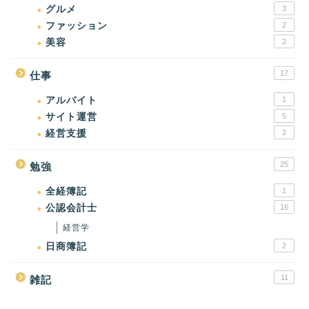
グルメ
3
ファッション
2
美容
2
17
仕事
アルバイト
1
サイト運営
5
経営支援
2
25
勉強
全経簿記
1
公認会計士
16
経営学
日商簿記
2
11
雑記