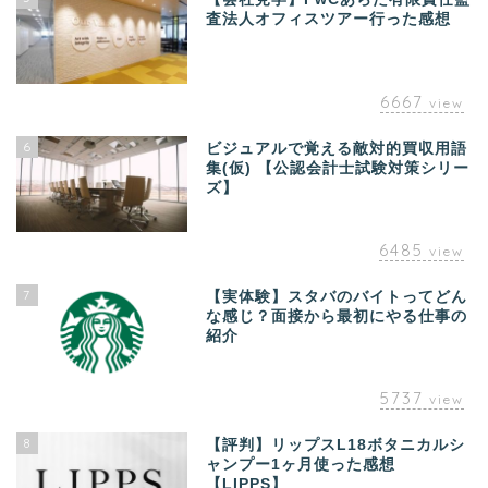
査法人オフィスツアー行った感想
6667
view
6
ビジュアルで覚える敵対的買収用語
集(仮) 【公認会計士試験対策シリー
ズ】
6485
view
7
【実体験】スタバのバイトってどん
な感じ？面接から最初にやる仕事の
紹介
5737
view
8
【評判】リップスL18ボタニカルシ
ャンプー1ヶ月使った感想
【LIPPS】