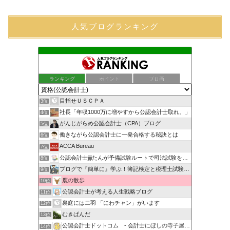
人気ブログランキング
ランキング
ポイント
ブロ画
目指せＵＳＣＰＡ
3位
社長「年収1000万に増やすから公認会計士取れ。」
4位
がんじがらめ公認会計士（CPA）ブログ
5位
働きながら公認会計士に一発合格する秘訣とは
6位
ACCA Bureau
7位
公認会計士jijiたんが予備試験ルートで司法試験を目指すブ…
8位
ブログで『簡単に』学ぶ！簿記検定と税理士試験＆公認会計士試験
9位
鹿の散歩
10位
公認会計士が考える人生戦略ブログ
11位
裏庭には二羽 「にわチャン」がいます
12位
むきぱんだ
13位
公認会計士ドットコム - 会計士にぼしの寺子屋ブログ -
14位