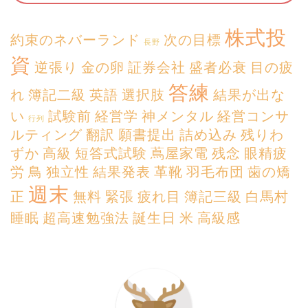
株式投
約束のネバーランド
次の目標
長野
資
逆張り
金の卵
証券会社
盛者必衰
目の疲
答練
れ
簿記二級
英語
選択肢
結果が出な
い
試験前
経営学
神メンタル
経営コンサ
行列
ルティング
翻訳
願書提出
詰め込み
残りわ
ずか
高級
短答式試験
蔦屋家電
残念
眼精疲
労
鳥
独立性
結果発表
革靴
羽毛布団
歯の矯
週末
正
無料
緊張
疲れ目
簿記三級
白馬村
睡眠
超高速勉強法
誕生日
米
高級感