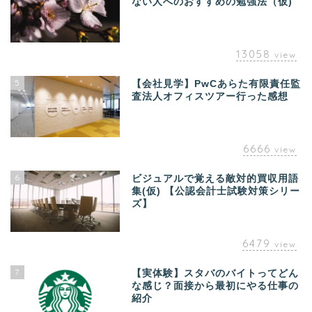
ない人へのおすすめの勉強法（仮)
13058
view
5
【会社見学】PwCあらた有限責任監
査法人オフィスツアー行った感想
6666
view
6
ビジュアルで覚える敵対的買収用語
集(仮) 【公認会計士試験対策シリー
ズ】
6479
view
7
【実体験】スタバのバイトってどん
な感じ？面接から最初にやる仕事の
紹介