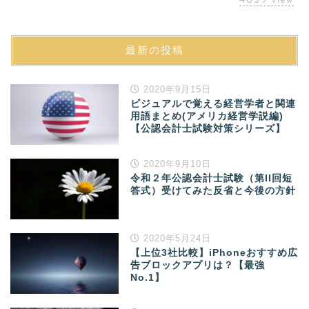
最新の投稿
2020年9月15日
ビジュアルで覚える経営学者と関連
用語まとめ(アメリカ経営学説編)
【公認会計士試験対策シリーズ】
2020年9月10日
令和２年公認会計士試験（第II回短
答式）受けてみた反省と今後の方針
2020年5月24日
【上位3社比較】iPhoneおすすめ広
告ブロックアプリは？【最強
No.1】