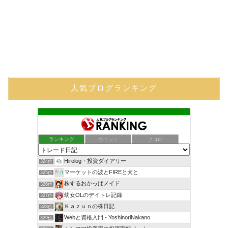
人気ブログランキング
ランキング
ポイント
ブロ画
Hirolog・投資ダイアリー
324位
マーケットの波とFIREと犬と
325位
株するおかっぱメイド
326位
幼女OLのデイトレ記録
327位
Ｋａｚｕｎの株日記
328位
Webと資格入門 - YoshinoriNakano
329位