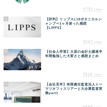
5733
view
8
【評判】リップスL18ボタニカルシ
ャンプー1ヶ月使った感想
【LIPPS】
5567
view
9
【社会人学習】大原の会計士講座半
年間勉強した大変さと感想まとめ
5528
view
10
【会社見学】有限責任監査法人トー
マツオフィスツアーと大企業監査実
務part1
4839
view