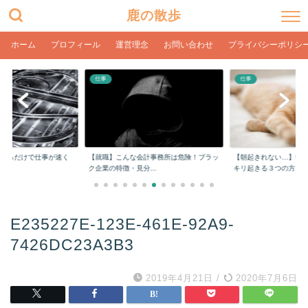
鹿の散歩
ホーム
プロフィール
運営理念
お問い合わせ
プライバシーポリシ
仕事
仕事
をするだけで仕事が速く
【就職】こんな会計事務所は危険！ブラッ
【朝起きれない…】学
ク企業の特徴・見分...
キリ起きる３つの方...
E235227E-123E-461E-92A9-
7426DC23A3B3
2019年4月21日
/
2020年7月6日