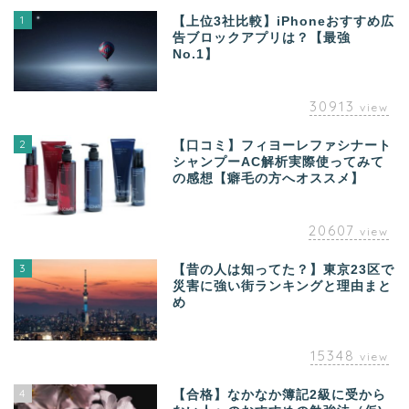
1
【上位3社比較】iPhoneおすすめ広
告ブロックアプリは？【最強
No.1】
30913
view
2
【口コミ】フィヨーレファシナート
シャンプーAC解析実際使ってみて
の感想【癖毛の方へオススメ】
20607
view
3
【昔の人は知ってた？】東京23区で
災害に強い街ランキングと理由まと
め
15348
view
4
【合格】なかなか簿記2級に受から