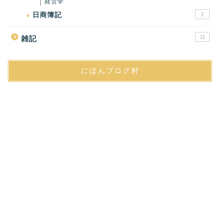
経営学
日商簿記
2
11
雑記
にほんブログ村