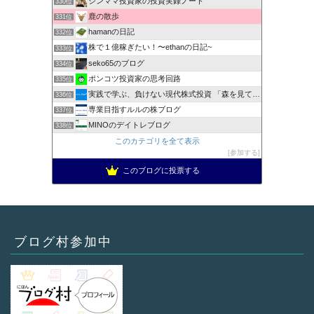
シンママ投資家の投資実録ノート
330位
鹿の散歩
331位
hamanの日記
332位
株で１億稼ぎたい！〜ethanの日記~
333位
seko65のブログ
334位
ポンコツ投資家の思考回路
335位
実践で学ぶ、負けない現代株式投資 「森を見て、木を見る」
336位
専業目指すルルの株ブログ
337位
MINOのデイトレブログ
338位
このカテゴリを全て表示
参加する
このブログに投票する
ブログ村参加中