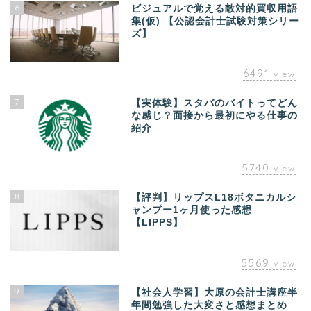
6
ビジュアルで覚える敵対的買収用語
集(仮) 【公認会計士試験対策シリー
ズ】
6491
view
7
【実体験】スタバのバイトってどん
な感じ？面接から最初にやる仕事の
紹介
5740
view
8
【評判】リップスL18ボタニカルシ
ャンプー1ヶ月使った感想
【LIPPS】
5569
view
9
【社会人学習】大原の会計士講座半
年間勉強した大変さと感想まとめ