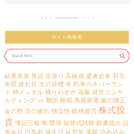
サイト内検索
結果発表
英語
逆張り
高級感
盛者必衰
羽毛
布団
疲れ目
次の目標
米
約束のネバーラン
ド
神メンタル
残りわずか
高級
経営コンサ
ルティング
翻訳
睡眠
蔦屋家電
歯の矯正
長野
株式投
金の卵
目の疲れ
独立性
眼精疲労
資
簿記三級
鳥
緊張
短答式試験
願書提出
証
券会社
白馬村
誕生日
経営学
革靴
詰め込み