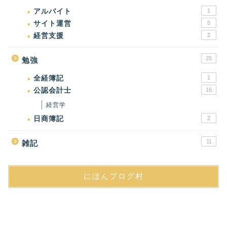
アルバイト
1
サイト運営
5
経営支援
2
25
勉強
全経簿記
1
公認会計士
16
経営学
日商簿記
2
11
雑記
にほんブログ村