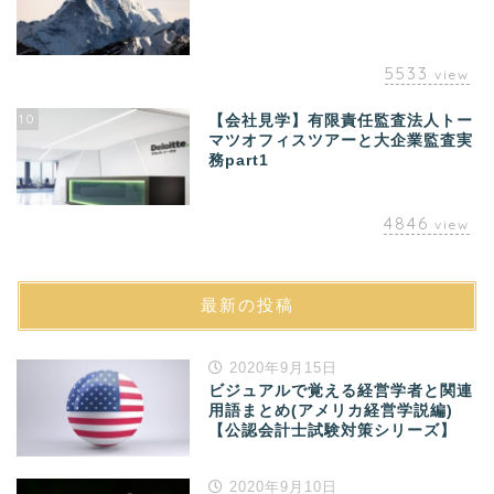
5533
view
10
【会社見学】有限責任監査法人トー
マツオフィスツアーと大企業監査実
務part1
4846
view
最新の投稿
2020年9月15日
ビジュアルで覚える経営学者と関連
用語まとめ(アメリカ経営学説編)
【公認会計士試験対策シリーズ】
2020年9月10日