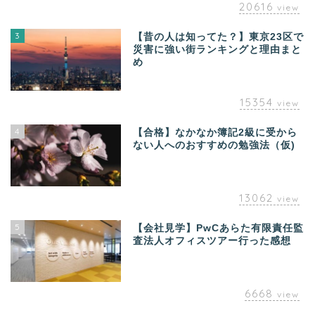
20616
view
3
【昔の人は知ってた？】東京23区で
災害に強い街ランキングと理由まと
め
15354
view
4
【合格】なかなか簿記2級に受から
ない人へのおすすめの勉強法（仮)
13062
view
5
【会社見学】PwCあらた有限責任監
査法人オフィスツアー行った感想
6668
view