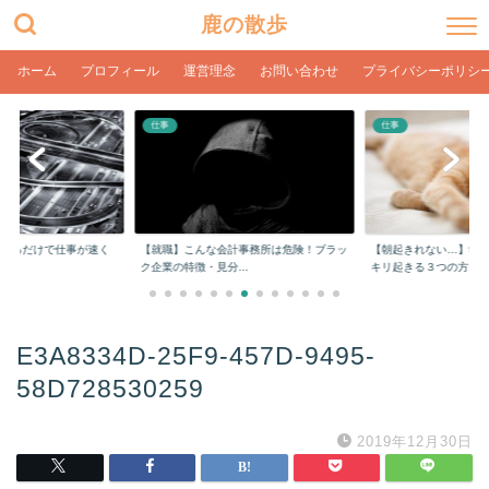
鹿の散歩
ホーム
プロフィール
運営理念
お問い合わせ
プライバシーポリシ
仕事
仕事
をするだけで仕事が速く
【就職】こんな会計事務所は危険！ブラッ
【朝起きれない…】学
ク企業の特徴・見分...
キリ起きる３つの方...
E3A8334D-25F9-457D-9495-
58D728530259
2019年12月30日