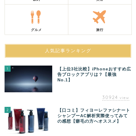
グルメ
旅行
人気記事ランキング
1
【上位3社比較】iPhoneおすすめ広
告ブロックアプリは？【最強
No.1】
30924
view
2
【口コミ】フィヨーレファシナート
シャンプーAC解析実際使ってみて
の感想【癖毛の方へオススメ】