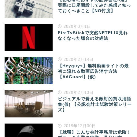
実際に口座開設してみた感想と知っ
ておくべきこと【NO忖度】
2020年3月1日
FireTvStickで突然NETFLIX見れ
なくなった場合の対処法
2020年2月14日
【Heyguys】無料動画サイトの最
初に流れる動画広告消す方法
【AdGuard】(仮)
2020年2月13日
ビジュアルで覚える敵対的買収用語
集(仮) 【公認会計士試験対策シリー
ズ】
2019年12月30日
【就職】こんな会計事務所は危険！