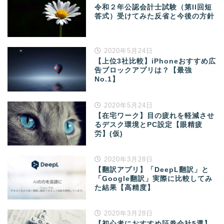
令和２年公認会計士試験（第II回短
答式）受けてみた反省と今後の方針
2020年5月24日
【上位3社比較】iPhoneおすすめ広
告ブロックアプリは？【最強
No.1】
2020年5月24日
【在宅ワーク】目の疲れを軽減させ
るデスク環境とPC設定【眼精疲
労】(仮)
2020年3月28日
【翻訳アプリ】「DeepL翻訳」と
「Google翻訳」実際に比較してみ
た結果【高精度】
2020年3月28日
【初心者におすすめ証券会社5選】