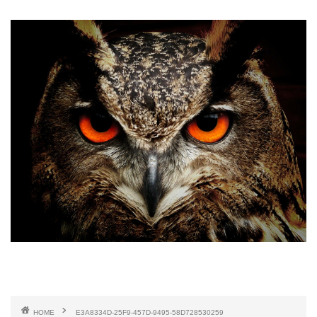
HOME
E3A8334D-25F9-457D-9495-58D728530259