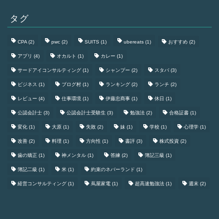
タグ
CPA
(2)
pwc
(2)
SUITS
(1)
ubereats
(1)
おすすめ
(2)
アプリ
(4)
オカルト
(1)
カレー
(1)
サードアイコンサルティング
(1)
シャンプー
(2)
スタバ
(3)
ビジネス
(1)
ブログ村
(1)
ランキング
(2)
ランチ
(2)
レビュー
(4)
仕事環境
(1)
伊藤忠商事
(1)
休日
(1)
公認会計士
(3)
公認会計士受験生
(3)
勉強法
(2)
合格証書
(1)
変化
(1)
大原
(1)
失敗
(2)
妹
(1)
学校
(1)
心理学
(1)
改善
(2)
料理
(1)
方向性
(1)
書評
(3)
株式投資
(2)
歯の矯正
(1)
神メンタル
(1)
答練
(2)
簿記三級
(1)
簿記二級
(1)
米
(1)
約束のネバーランド
(1)
経営コンサルティング
(1)
蔦屋家電
(1)
超高速勉強法
(1)
週末
(2)