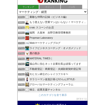
ランキング
ポイント
ブロ画
素敵な仲間の記録（ビジネス編）
565位
もう使えない営業マンはいらない！マーケティング担当者による…
566位
craic スコーンのお店
567位
福岡 久留米 吉野労務管理事務所
568位
Propman Laboratory
569位
Webマーケティングブログ
570位
ライフビジネスコーチング・オメガメソッド
571位
鹿の散歩
572位
MATERIAL TIMES｜
573位
福山市に住むネット企業社長は頑張ってます
574位
不動産登記・商業登記・夫婦財産契約登記等
575位
モヒカン紳士のシャイコフスキ〜
576位
サラリーマン改造計画-ぴのらんSTYLE-
577位
グローバルマーケティングフォーラム
578位
独立、起業支援チャンネル
579位
このカテゴリを全て表示
参加する
このブログに投票する