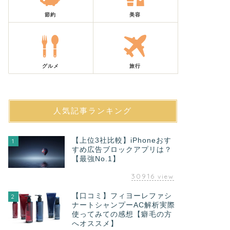
節約
美容
グルメ
旅行
人気記事ランキング
【上位3社比較】iPhoneおす
1
すめ広告ブロックアプリは？
【最強No.1】
30916
view
【口コミ】フィヨーレファシ
2
ナートシャンプーAC解析実際
使ってみての感想【癖毛の方
へオススメ】