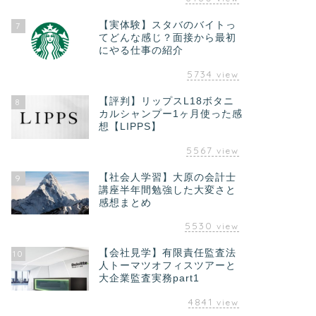
【実体験】スタバのバイトっ
7
てどんな感じ？面接から最初
にやる仕事の紹介
5734
view
【評判】リップスL18ボタニ
8
カルシャンプー1ヶ月使った感
想【LIPPS】
5567
view
【社会人学習】大原の会計士
9
講座半年間勉強した大変さと
感想まとめ
5530
view
【会社見学】有限責任監査法
10
人トーマツオフィスツアーと
大企業監査実務part1
4841
view