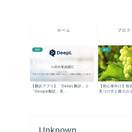
ホーム
プロフ
勉強
株式
疲れを軽減させ
【翻訳アプリ】「DeepL翻訳」と
【初心者向け】投
【...
「Google翻訳」実...
見つけ方と購入のタイ
Unknown