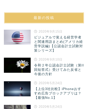
最新の投稿
2020年9月15日
ビジュアルで覚える経営学者
と関連用語まとめ(アメリカ経
営学説編)【公認会計士試験対
策シリーズ】
2020年9月10日
令和２年公認会計士試験（第II
回短答式）受けてみた反省と
今後の方針
2020年5月24日
【上位3社比較】iPhoneおす
すめ広告ブロックアプリは？
【最強No.1】
2020年5月24日