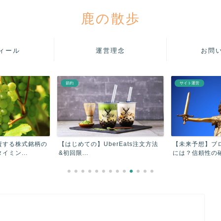
鹿の散歩
ィール
運営理念
お問
節約
サイト運営
資する株式銘柄の
【はじめての】UberEats注文方法
【未来予想】ブ
ミン...
&初回限...
には？信頼性の確