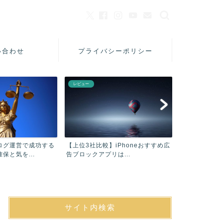
い合わせ
プライバシーポリシー
レビュー
美容
ログ運営で成功する
【上位3社比較】iPhoneおすすめ広
【口コミ】フ
保と気を...
告ブロックアプリは...
シャンプーAC
サイト内検索