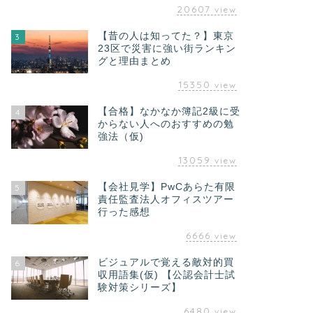
20607
view
【昔の人は知ってた？】東京
3
23区で災害に強い街ランキン
グと理由まとめ
15350
view
【合格】なかなか簿記2級に受
4
からない人へのおすすめの勉
強法（仮)
13059
view
【会社見学】PwCあらた有限
5
責任監査法人オフィスツアー
行った感想
6666
view
ビジュアルで覚える敵対的買
6
収用語集(仮) 【公認会計士試
験対策シリーズ】
6480
view