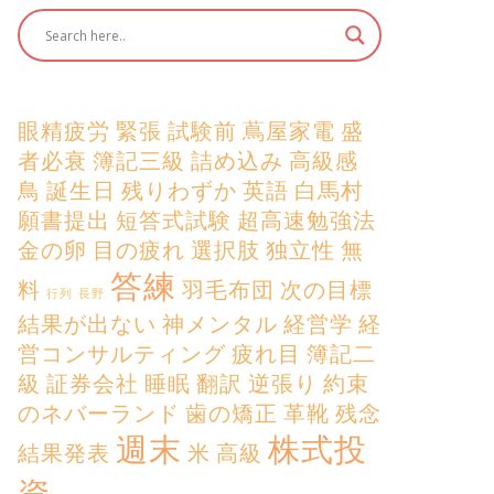
眼精疲労
緊張
試験前
蔦屋家電
盛
者必衰
簿記三級
詰め込み
高級感
鳥
誕生日
残りわずか
英語
白馬村
願書提出
短答式試験
超高速勉強法
金の卵
目の疲れ
選択肢
独立性
無
答練
料
羽毛布団
次の目標
行列
長野
結果が出ない
神メンタル
経営学
経
営コンサルティング
疲れ目
簿記二
級
証券会社
睡眠
翻訳
逆張り
約束
のネバーランド
歯の矯正
革靴
残念
週末
株式投
結果発表
米
高級
資