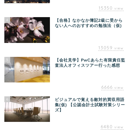
15350
view
4
【合格】なかなか簿記2級に受から
ない人へのおすすめの勉強法（仮)
13059
view
5
【会社見学】PwCあらた有限責任監
査法人オフィスツアー行った感想
6666
view
6
ビジュアルで覚える敵対的買収用語
集(仮) 【公認会計士試験対策シリー
ズ】
6480
view