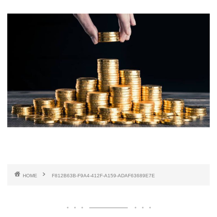
HOME
F812B63B-F9A4-412F-A159-ADAF63689E7E