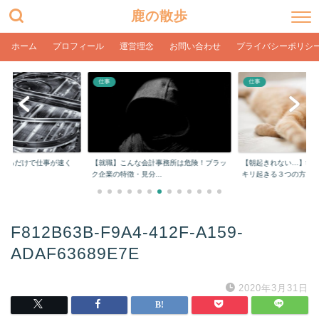
鹿の散歩
ホーム
プロフィール
運営理念
お問い合わせ
プライバシーポリシ
仕事
仕事
をするだけで仕事が速く
【就職】こんな会計事務所は危険！ブラッ
【朝起きれない…】学
ク企業の特徴・見分...
キリ起きる３つの方...
F812B63B-F9A4-412F-A159-
ADAF63689E7E
2020年3月31日