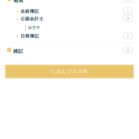
勉強
全経簿記
1
公認会計士
16
経営学
日商簿記
2
11
雑記
にほんブログ村