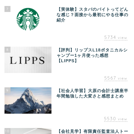
7
【実体験】スタバのバイトってどん
な感じ？面接から最初にやる仕事の
紹介
5734
view
8
【評判】リップスL18ボタニカルシ
ャンプー1ヶ月使った感想
【LIPPS】
5567
view
9
【社会人学習】大原の会計士講座半
年間勉強した大変さと感想まとめ
5530
view
10
【会社見学】有限責任監査法人トー