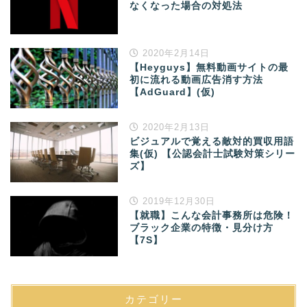
なくなった場合の対処法
2020年2月14日
【Heyguys】無料動画サイトの最
初に流れる動画広告消す方法
【AdGuard】(仮)
2020年2月13日
ビジュアルで覚える敵対的買収用語
集(仮) 【公認会計士試験対策シリー
ズ】
2019年12月30日
【就職】こんな会計事務所は危険！
ブラック企業の特徴・見分け方
【7S】
カテゴリー