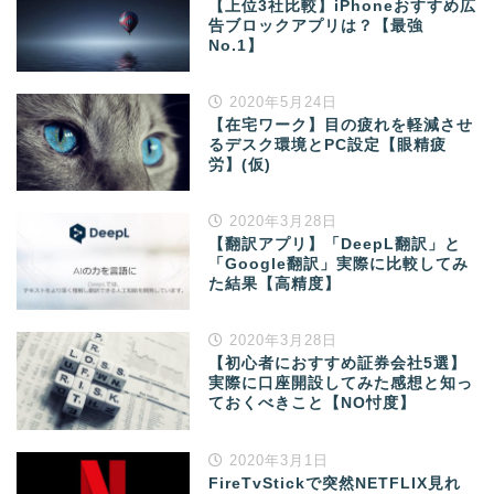
【上位3社比較】iPhoneおすすめ広
告ブロックアプリは？【最強
No.1】
2020年5月24日
【在宅ワーク】目の疲れを軽減させ
るデスク環境とPC設定【眼精疲
労】(仮)
2020年3月28日
【翻訳アプリ】「DeepL翻訳」と
「Google翻訳」実際に比較してみ
た結果【高精度】
2020年3月28日
【初心者におすすめ証券会社5選】
実際に口座開設してみた感想と知っ
ておくべきこと【NO忖度】
2020年3月1日
FireTvStickで突然NETFLIX見れ