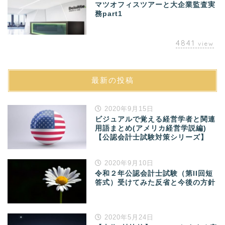
マツオフィスツアーと大企業監査実
務part1
4841
view
最新の投稿
2020年9月15日
ビジュアルで覚える経営学者と関連
用語まとめ(アメリカ経営学説編)
【公認会計士試験対策シリーズ】
2020年9月10日
令和２年公認会計士試験（第II回短
答式）受けてみた反省と今後の方針
2020年5月24日