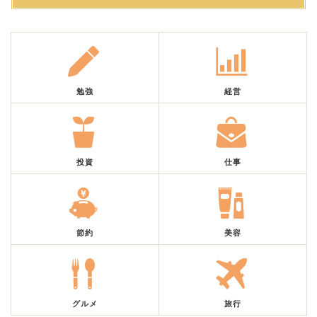
勉強
経営
投資
仕事
節約
美容
グルメ
旅行