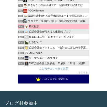
5位
働きながら公認会計士に一発合格する秘訣とは
6位
ACCA Bureau
7位
公認会計士jijiたんが予備試験ルートで司法試験を目指すブ…
8位
ブログで『簡単に』学ぶ！簿記検定と税理士試験＆公認会計士試験
9位
鹿の散歩
10位
公認会計士が考える人生戦略ブログ
11位
裏庭には二羽 「にわチャン」がいます
12位
むきぱんだ
13位
公認会計士ドットコム - 会計士にぼしの寺子屋ブログ -
14位
USCPA職人
15位
リーマン会計士のブログ
16位
TAC公認会計士受験生 31歳男 1年目 休憩所
17位
このカテゴリを全て表示
参加する
このブログに投票する
ブログ村参加中