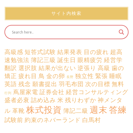
サイト内検索
高級感
短答式試験
結果発表
目の疲れ
超高
速勉強法
簿記三級
誕生日
眼精疲労
経営学
翻訳
選択肢
結果が出ない
逆張り
高級
歯の
矯正
疲れ目
鳥
金の卵
独立性
緊張
睡眠
長野
英語
残念
願書提出
羽毛布団
次の目標
無料
蔦屋家電
証券会社
経営コンサルティング
行列
盛者必衰
詰め込み
米
残りわずか
神メンタ
株式投資
週末
答練
ル
革靴
簿記二級
試験前
約束のネバーランド
白馬村