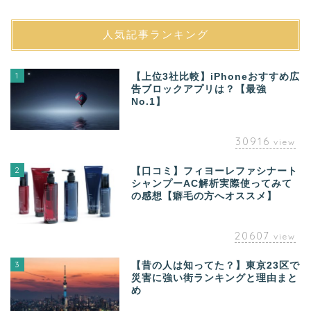
人気記事ランキング
1
【上位3社比較】iPhoneおすすめ広
告ブロックアプリは？【最強
No.1】
30916
view
2
【口コミ】フィヨーレファシナート
シャンプーAC解析実際使ってみて
の感想【癖毛の方へオススメ】
20607
view
3
【昔の人は知ってた？】東京23区で
災害に強い街ランキングと理由まと
め