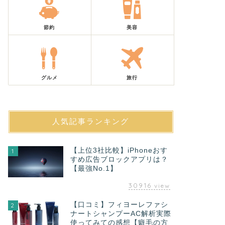
節約
美容
グルメ
旅行
人気記事ランキング
【上位3社比較】iPhoneおす
1
すめ広告ブロックアプリは？
【最強No.1】
30916
view
【口コミ】フィヨーレファシ
2
ナートシャンプーAC解析実際
使ってみての感想【癖毛の方