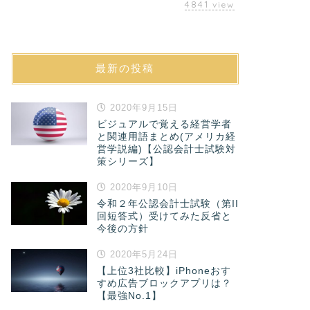
4841
view
最新の投稿
2020年9月15日
ビジュアルで覚える経営学者
と関連用語まとめ(アメリカ経
営学説編)【公認会計士試験対
策シリーズ】
2020年9月10日
令和２年公認会計士試験（第II
回短答式）受けてみた反省と
今後の方針
2020年5月24日
【上位3社比較】iPhoneおす
すめ広告ブロックアプリは？
【最強No.1】