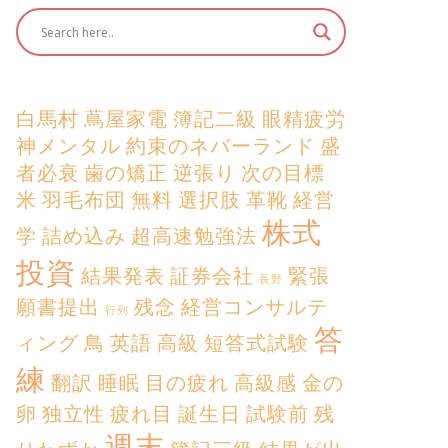
白馬村
蔦屋家電
簿記二級
眼精疲労
神メンタル
約束のネバーランド
盛
者必衰
歯の矯正
逆張り
次の目標
米
羽毛布団
無料
選択肢
革靴
経営
株式
学
詰め込み
超高速勉強法
投資
結果発表
証券会社
緊張
長野
願書提出
残念
経営コンサルテ
行列
答
ィング
鳥
英語
高級
短答式試験
練
翻訳
睡眠
目の疲れ
高級感
金の
卵
独立性
疲れ目
誕生日
試験前
残
週末