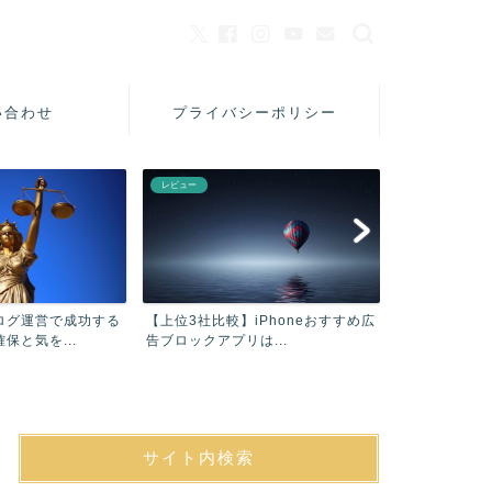
い合わせ
プライバシーポリシー
レビュー
美容
ログ運営で成功する
【上位3社比較】iPhoneおすすめ広
【口コミ】フ
保と気を...
告ブロックアプリは...
シャンプーAC
サイト内検索