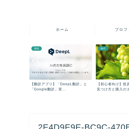
ホーム
プロフ
勉強
株式
疲れを軽減させ
【翻訳アプリ】「DeepL翻訳」と
【初心者向け】投
【...
「Google翻訳」実...
見つけ方と購入のタイ
2E4D9E9E-BC9C-470