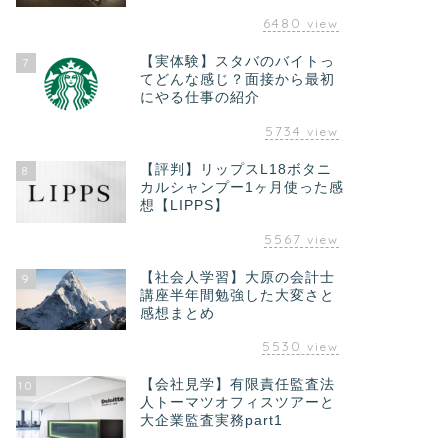
6480
view
【実体験】スタバのバイトっ
7
てどんな感じ？面接から最初
にやる仕事の紹介
5734
view
【評判】リップスL18ボタニ
8
カルシャンプー1ヶ月使った感
想【LIPPS】
5567
view
【社会人学習】大原の会計士
9
講座半年間勉強した大変さと
感想まとめ
5530
view
【会社見学】有限責任監査法
10
人トーマツオフィスツアーと
大企業監査実務part1