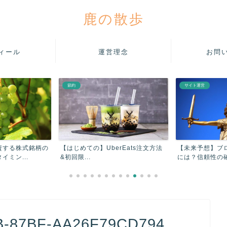
鹿の散歩
ィール
運営理念
お問
節約
サイト運営
資する株式銘柄の
【はじめての】UberEats注文方法
【未来予想】ブ
ミン...
&初回限...
には？信頼性の確
B-87BF-AA26F79CD794