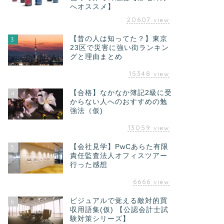
へオススメ】
20607
view
【昔の人は知ってた？】東京
3
23区で災害に強い街ランキン
グと理由まとめ
15348
view
【合格】なかなか簿記2級に受
4
からない人へのおすすめの勉
強法（仮)
13059
view
【会社見学】PwCあらた有限
5
責任監査法人オフィスツアー
行った感想
6666
view
ビジュアルで覚える敵対的買
6
収用語集(仮) 【公認会計士試
験対策シリーズ】