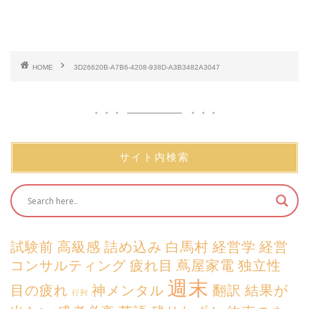
HOME
3D26620B-A7B6-4208-938D-A3B3482A3047
サイト内検索
試験前
高級感
詰め込み
白馬村
経営学
経営
コンサルティング
疲れ目
蔦屋家電
独立性
週末
目の疲れ
神メンタル
翻訳
結果が
行列