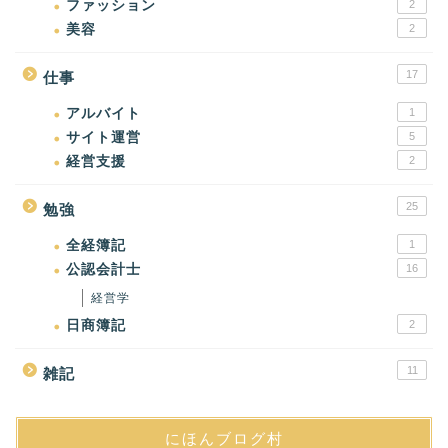
ファッション
2
美容
2
17
仕事
アルバイト
1
サイト運営
5
経営支援
2
25
勉強
全経簿記
1
公認会計士
16
経営学
日商簿記
2
11
雑記
にほんブログ村