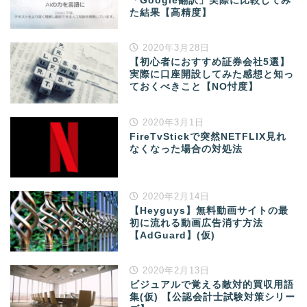
「Google翻訳」実際に比較してみ
た結果【高精度】
2020年3月28日
【初心者におすすめ証券会社5選】
実際に口座開設してみた感想と知っ
ておくべきこと【NO忖度】
2020年3月1日
FireTvStickで突然NETFLIX見れ
なくなった場合の対処法
2020年2月14日
【Heyguys】無料動画サイトの最
初に流れる動画広告消す方法
【AdGuard】(仮)
2020年2月13日
ビジュアルで覚える敵対的買収用語
集(仮) 【公認会計士試験対策シリー