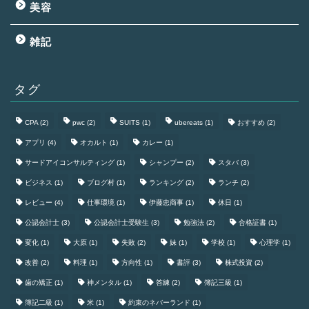
美容
雑記
タグ
CPA
(2)
pwc
(2)
SUITS
(1)
ubereats
(1)
おすすめ
(2)
アプリ
(4)
オカルト
(1)
カレー
(1)
サードアイコンサルティング
(1)
シャンプー
(2)
スタバ
(3)
ビジネス
(1)
ブログ村
(1)
ランキング
(2)
ランチ
(2)
レビュー
(4)
仕事環境
(1)
伊藤忠商事
(1)
休日
(1)
公認会計士
(3)
公認会計士受験生
(3)
勉強法
(2)
合格証書
(1)
変化
(1)
大原
(1)
失敗
(2)
妹
(1)
学校
(1)
心理学
(1)
改善
(2)
料理
(1)
方向性
(1)
書評
(3)
株式投資
(2)
歯の矯正
(1)
神メンタル
(1)
答練
(2)
簿記三級
(1)
簿記二級
(1)
米
(1)
約束のネバーランド
(1)