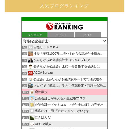
人気ブログランキング
ランキング
ポイント
ブロ画
目指せＵＳＣＰＡ
3位
社長「年収1000万に増やすから公認会計士取れ。」
4位
がんじがらめ公認会計士（CPA）ブログ
5位
働きながら公認会計士に一発合格する秘訣とは
6位
ACCA Bureau
7位
公認会計士jijiたんが予備試験ルートで司法試験を目指すブ…
8位
ブログで『簡単に』学ぶ！簿記検定と税理士試験＆公認会計士試験
9位
鹿の散歩
10位
公認会計士が考える人生戦略ブログ
11位
公認会計士ドットコム - 会計士にぼしの寺子屋ブログ -
12位
裏庭には二羽 「にわチャン」がいます
13位
むきぱんだ
14位
USCPA職人
15位