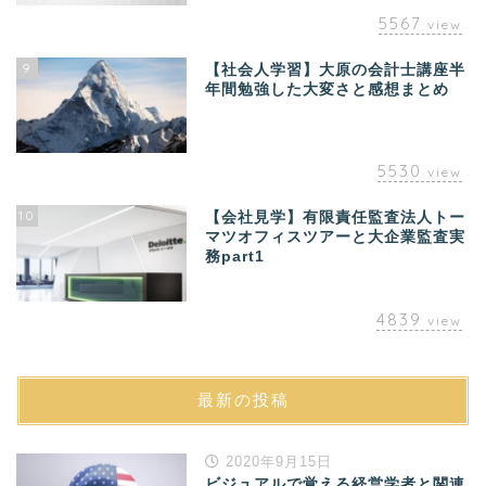
5567
view
9
【社会人学習】大原の会計士講座半
年間勉強した大変さと感想まとめ
5530
view
10
【会社見学】有限責任監査法人トー
マツオフィスツアーと大企業監査実
務part1
4839
view
最新の投稿
2020年9月15日
ビジュアルで覚える経営学者と関連