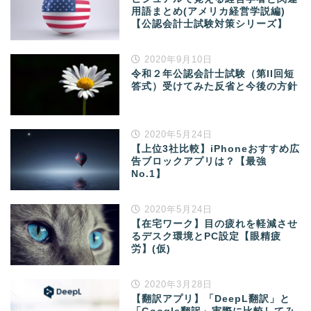
用語まとめ(アメリカ経営学説編)
【公認会計士試験対策シリーズ】
2020年9月10日
令和２年公認会計士試験（第II回短
答式）受けてみた反省と今後の方針
2020年5月24日
【上位3社比較】iPhoneおすすめ広
告ブロックアプリは？【最強
No.1】
2020年5月24日
【在宅ワーク】目の疲れを軽減させ
るデスク環境とPC設定【眼精疲
労】(仮)
2020年3月28日
【翻訳アプリ】「DeepL翻訳」と