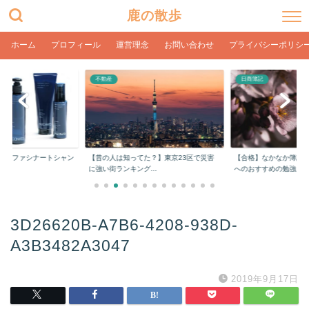
鹿の散歩
ホーム
プロフィール
運営理念
お問い合わせ
プライバシーポリシ
日商簿記
株式
た？】東京23区で災害
【合格】なかなか簿記2級に受からない人
【初心者におすすめ証券
..
へのおすすめの勉強...
口座開設してみた感...
3D26620B-A7B6-4208-938D-
A3B3482A3047
2019年9月17日