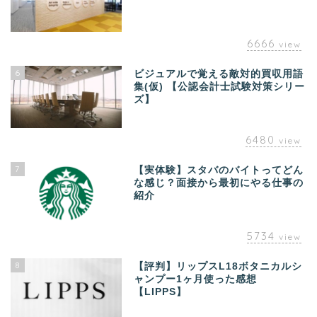
6666
view
6
ビジュアルで覚える敵対的買収用語
集(仮) 【公認会計士試験対策シリー
ズ】
6480
view
7
【実体験】スタバのバイトってどん
な感じ？面接から最初にやる仕事の
紹介
5734
view
8
【評判】リップスL18ボタニカルシ
ャンプー1ヶ月使った感想
【LIPPS】