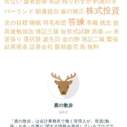
出ない
盛者必衰
英語
残りわずか
約束のネ
株式投資
バーランド
願書提出
歯の矯正
答練
次の目標
睡眠
羽毛布団
革靴
残念
超
高速勉強法
簿記三級
短答式試験
高級
米
長野
逆張り
選択肢
誕生日
金の卵
簿記二級
緊張
結果発表
証券会社
眼精疲労
鳥
無料
鹿の散歩
編集部
「鹿の散歩」は会計事務所で働く管理人が、投資(勉
強・お金・仕事)に関する情報を発信しているブログで