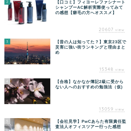
2
【口コミ】フィヨーレファシナート
シャンプーAC解析実際使ってみて
の感想【癖毛の方へオススメ】
20607
view
3
【昔の人は知ってた？】東京23区で
災害に強い街ランキングと理由まと
め
15348
view
4
【合格】なかなか簿記2級に受から
ない人へのおすすめの勉強法（仮)
13059
view
5
【会社見学】PwCあらた有限責任監
査法人オフィスツアー行った感想