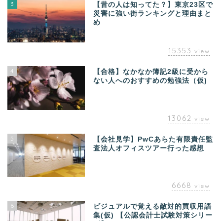
3
【昔の人は知ってた？】東京23区で
災害に強い街ランキングと理由まと
め
15353
view
4
【合格】なかなか簿記2級に受から
ない人へのおすすめの勉強法（仮)
13062
view
5
【会社見学】PwCあらた有限責任監
査法人オフィスツアー行った感想
6668
view
6
ビジュアルで覚える敵対的買収用語
集(仮) 【公認会計士試験対策シリー