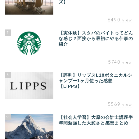
ズ】
6490
view
7
【実体験】スタバのバイトってどん
な感じ？面接から最初にやる仕事の
紹介
5740
view
8
【評判】リップスL18ボタニカルシ
ャンプー1ヶ月使った感想
【LIPPS】
5569
view
9
【社会人学習】大原の会計士講座半
年間勉強した大変さと感想まとめ