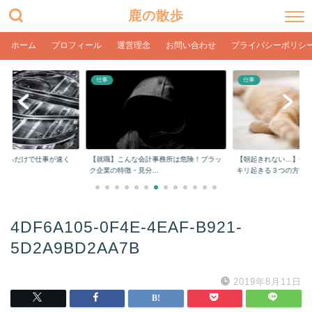
鹿の散歩
ホーム
プロフィール
運営理念
お問い合わせ
プライバシーポリシ
仕事
仕事
をするだけで仕事が速く
【就職】こんな会計事務所は危険！ブラッ
【朝起きれない…】学
ク企業の特徴・見分...
キリ起きる３つの方...
4DF6A105-0F4E-4EAF-B921-
5D2A9BD2AA7B
2019年8月11日