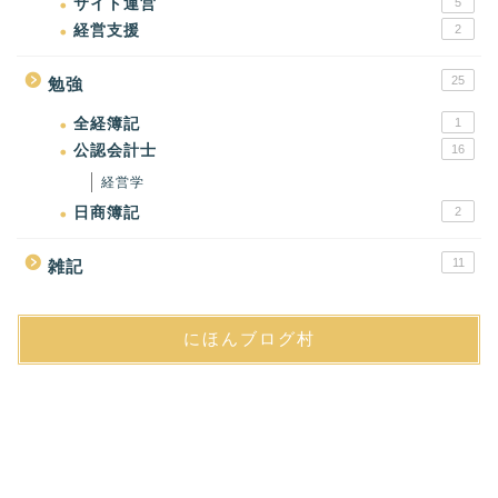
サイト運営
5
経営支援
2
25
勉強
全経簿記
1
公認会計士
16
経営学
日商簿記
2
11
雑記
にほんブログ村