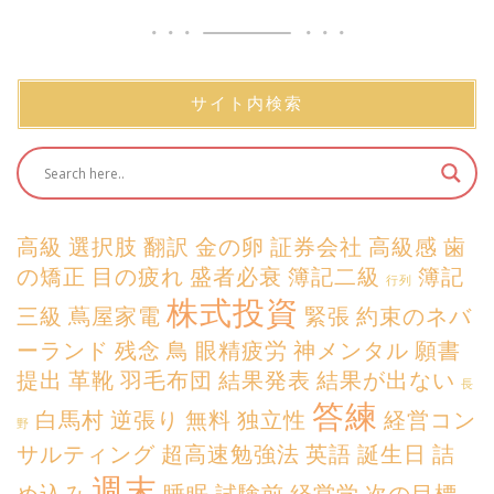
サイト内検索
高級
選択肢
翻訳
金の卵
証券会社
高級感
歯
の矯正
目の疲れ
盛者必衰
簿記二級
簿記
行列
株式投資
三級
蔦屋家電
緊張
約束のネバ
ーランド
残念
鳥
眼精疲労
神メンタル
願書
提出
革靴
羽毛布団
結果発表
結果が出ない
長
答練
白馬村
逆張り
無料
独立性
経営コン
野
サルティング
超高速勉強法
英語
誕生日
詰
週末