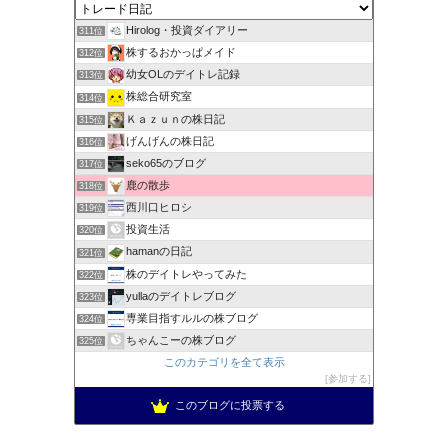
Hirolog・投資ダイアリー
311位
株するおかっぱメイド
312位
幼女OLのデイトレ記録
313位
株総合研究室
314位
Ｋａｚｕｎの株日記
315位
げんげんの株日記
316位
seko65のブログ
317位
鹿の散歩
318位
西川口ヒロシ
319位
投資生活
320位
hamanの日記
321位
株のデイトレやってみた
322位
yullaのデイトレブログ
323位
専業目指すルルの株ブログ
324位
ちゃんこーの株ブログ
325位
このカテゴリを全て表示
参加する
このブログに投票する