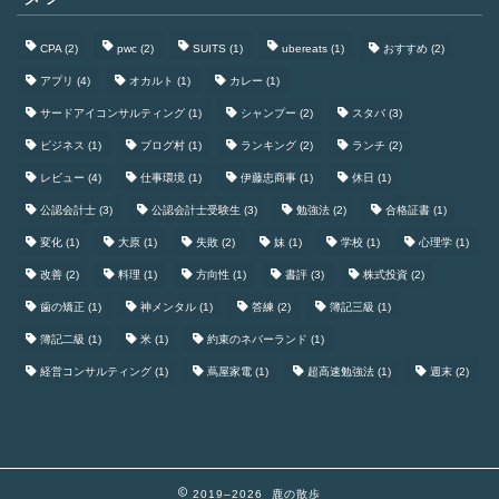
CPA
(2)
pwc
(2)
SUITS
(1)
ubereats
(1)
おすすめ
(2)
アプリ
(4)
オカルト
(1)
カレー
(1)
サードアイコンサルティング
(1)
シャンプー
(2)
スタバ
(3)
ビジネス
(1)
ブログ村
(1)
ランキング
(2)
ランチ
(2)
レビュー
(4)
仕事環境
(1)
伊藤忠商事
(1)
休日
(1)
公認会計士
(3)
公認会計士受験生
(3)
勉強法
(2)
合格証書
(1)
変化
(1)
大原
(1)
失敗
(2)
妹
(1)
学校
(1)
心理学
(1)
改善
(2)
料理
(1)
方向性
(1)
書評
(3)
株式投資
(2)
歯の矯正
(1)
神メンタル
(1)
答練
(2)
簿記三級
(1)
簿記二級
(1)
米
(1)
約束のネバーランド
(1)
経営コンサルティング
(1)
蔦屋家電
(1)
超高速勉強法
(1)
週末
(2)
2019–2026 鹿の散歩