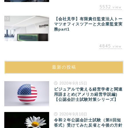
5532
view
10
【会社見学】有限責任監査法人トー
マツオフィスツアーと大企業監査実
務part1
4845
view
最新の投稿
2020年9月15日
ビジュアルで覚える経営学者と関連
用語まとめ(アメリカ経営学説編)
【公認会計士試験対策シリーズ】
2020年9月10日
令和２年公認会計士試験（第II回短
答式）受けてみた反省と今後の方針