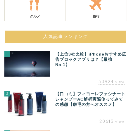
グルメ
旅行
人気記事ランキング
1
【上位3社比較】iPhoneおすすめ広
告ブロックアプリは？【最強
No.1】
30924
view
2
【口コミ】フィヨーレファシナート
シャンプーAC解析実際使ってみて
の感想【癖毛の方へオススメ】
20613
view