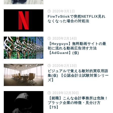
2020年3月1日
FireTvStickで突然NETFLIX見れ
なくなった場合の対処法
2020年2月14日
【Heyguys】無料動画サイトの最
初に流れる動画広告消す方法
【AdGuard】(仮)
2020年2月13日
ビジュアルで覚える敵対的買収用語
集(仮) 【公認会計士試験対策シリー
ズ】
2019年12月30日
【就職】こんな会計事務所は危険！
ブラック企業の特徴・見分け方
【7S】