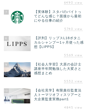
6490
view
【実体験】スタバのバイトっ
7
てどんな感じ？面接から最初
にやる仕事の紹介
5740
view
【評判】リップスL18ボタニ
8
カルシャンプー1ヶ月使った感
想【LIPPS】
5569
view
【社会人学習】大原の会計士
9
講座半年間勉強した大変さと
感想まとめ
5532
view
【会社見学】有限責任監査法
10
人トーマツオフィスツアーと
大企業監査実務part1
4845
view