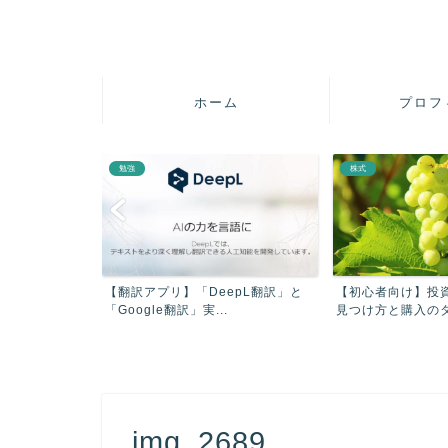
ホーム
プロフ
株式
節約
「DeepL翻訳」と
【初心者向け】投資する株式銘柄の
【はじめての】
実...
見つけ方と購入のタイミン...
&初回限...
img_2689