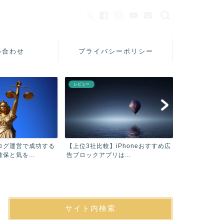
い合わせ
プライバシーポリシー
美容
不動産
比較】iPhoneおすすめ広
【口コミ】フィヨーレファシナート
【昔の人
アプリは...
シャンプーAC解析実際使...
で災害に
サイト内検索