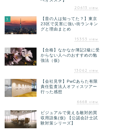
へオススメ】
20613
view
【昔の人は知ってた？】東京
3
23区で災害に強い街ランキン
グと理由まとめ
15353
view
【合格】なかなか簿記2級に受
4
からない人へのおすすめの勉
強法（仮)
13062
view
【会社見学】PwCあらた有限
5
責任監査法人オフィスツアー
行った感想
6668
view
ビジュアルで覚える敵対的買
6
収用語集(仮) 【公認会計士試
験対策シリーズ】