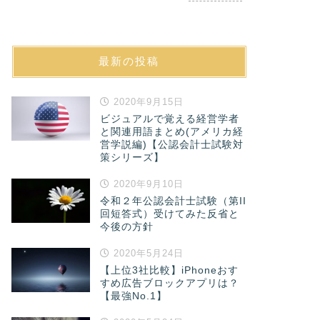
最新の投稿
2020年9月15日
ビジュアルで覚える経営学者
と関連用語まとめ(アメリカ経
営学説編)【公認会計士試験対
策シリーズ】
2020年9月10日
令和２年公認会計士試験（第II
回短答式）受けてみた反省と
今後の方針
2020年5月24日
【上位3社比較】iPhoneおす
すめ広告ブロックアプリは？
【最強No.1】