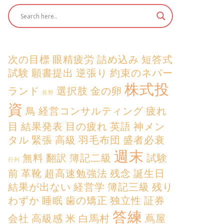
次の目標
眼精疲労
詰め込み
短答式
試験
願書提出
逆張り
約束のネバー
株式投
ランド
選択肢
金の卵
長野
資
鳥
経営コンサルティング
疲れ
目
結果発表
目の疲れ
英語
神メン
タル
緊張
高級
羽毛布団
盛者必衰
週末
無料
翻訳
簿記二級
試験
行列
前
革靴
超高速勉強法
残念
誕生日
結果が出ない
経営学
簿記三級
残り
わずか
睡眠
歯の矯正
独立性
証券
答練
会社
高級感
米
白馬村
蔦屋