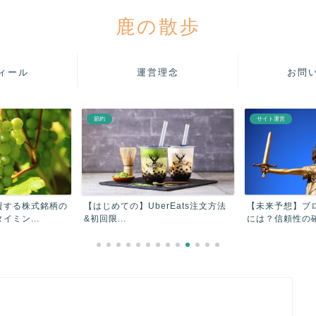
鹿の散歩
ィール
運営理念
お問
サイト運営
レビュー
UberEats注文方法
【未来予想】ブログ運営で成功する
【上位3社
には？信頼性の確保と気を...
告ブロック