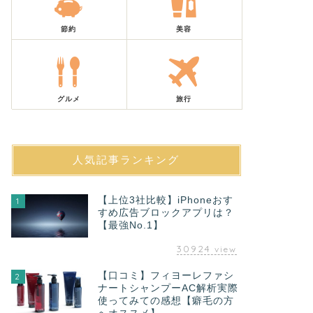
節約
美容
グルメ
旅行
人気記事ランキング
【上位3社比較】iPhoneおす
1
すめ広告ブロックアプリは？
【最強No.1】
30924
view
【口コミ】フィヨーレファシ
2
ナートシャンプーAC解析実際
使ってみての感想【癖毛の方