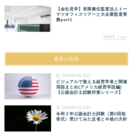
10
【会社見学】有限責任監査法人トー
マツオフィスツアーと大企業監査実
務part1
4845
view
最新の投稿
2020年9月15日
ビジュアルで覚える経営学者と関連
用語まとめ(アメリカ経営学説編)
【公認会計士試験対策シリーズ】
2020年9月10日
令和２年公認会計士試験（第II回短
答式）受けてみた反省と今後の方針