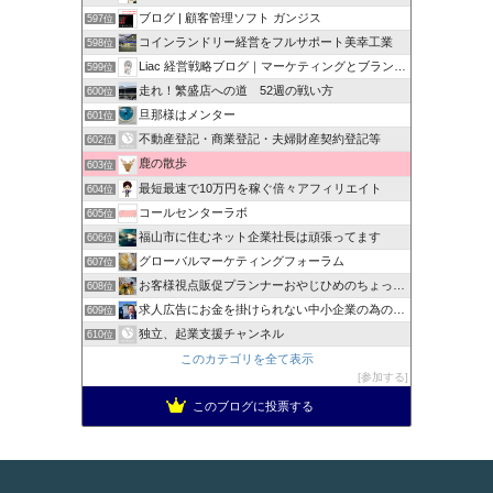
ブログ | 顧客管理ソフト ガンジス
597位
コインランドリー経営をフルサポート美幸工業
598位
Liac 経営戦略ブログ｜マーケティングとブランディング戦略
599位
走れ！繁盛店への道 52週の戦い方
600位
旦那様はメンター
601位
不動産登記・商業登記・夫婦財産契約登記等
602位
鹿の散歩
603位
最短最速で10万円を稼ぐ倍々アフィリエイト
604位
コールセンターラボ
605位
福山市に住むネット企業社長は頑張ってます
606位
グローバルマーケティングフォーラム
607位
お客様視点販促プランナーおやじひめのちょっとタメになる話
608位
求人広告にお金を掛けられない中小企業の為の【0円求人採用術】
609位
独立、起業支援チャンネル
610位
このカテゴリを全て表示
参加する
このブログに投票する