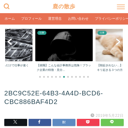
鹿の散歩
ホーム
プロフィール
運営理念
お問い合わせ
プライバシーポリシ
仕事
仕事
をするだけで仕事が速く
【就職】こんな会計事務所は危険！ブラッ
【朝起きれない…】学
ク企業の特徴・見分...
キリ起きる３つの方...
2BC9C52E-64B3-4A4D-BCD6-
CBC886BAF4D2
2019年5月22日