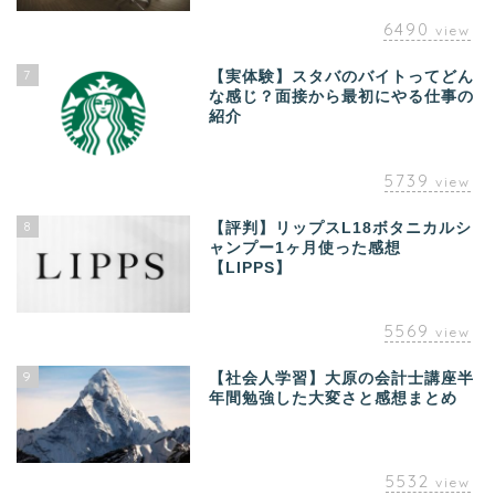
6490
view
7
【実体験】スタバのバイトってどん
な感じ？面接から最初にやる仕事の
紹介
5739
view
8
【評判】リップスL18ボタニカルシ
ャンプー1ヶ月使った感想
【LIPPS】
5569
view
9
【社会人学習】大原の会計士講座半
年間勉強した大変さと感想まとめ
5532
view