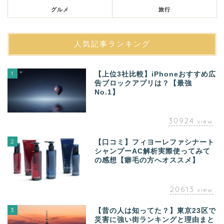
グルメ
旅行
人気記事ランキング
1
【上位3社比較】iPhoneおすすめ広
告ブロックアプリは？【最強
No.1】
30924
view
2
【口コミ】フィヨーレファシナート
シャンプーAC解析実際使ってみて
の感想【癖毛の方へオススメ】
20613
view
3
【昔の人は知ってた？】東京23区で
災害に強い街ランキングと理由まと