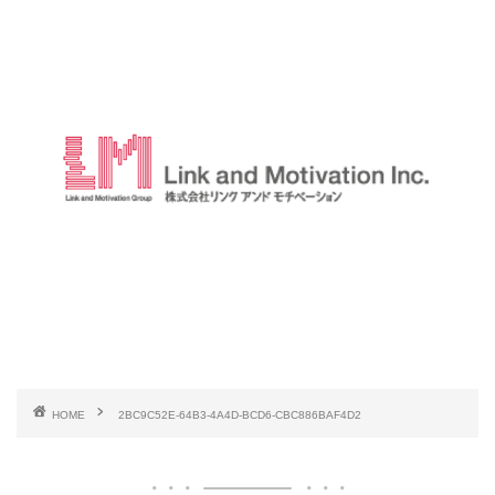
HOME
2BC9C52E-64B3-4A4D-BCD6-CBC886BAF4D2