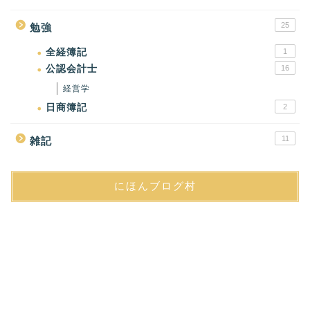
25
勉強
全経簿記
1
公認会計士
16
経営学
日商簿記
2
11
雑記
にほんブログ村