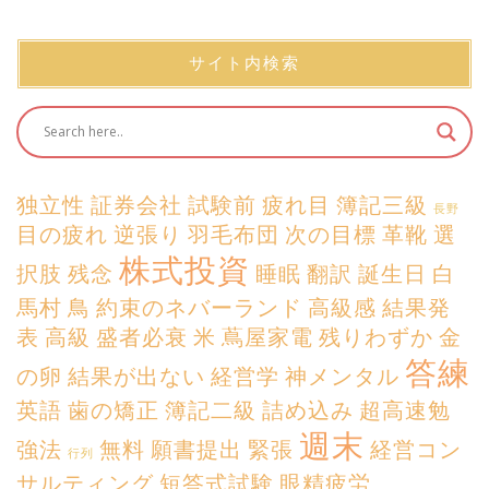
サイト内検索
独立性
証券会社
試験前
疲れ目
簿記三級
長野
目の疲れ
逆張り
羽毛布団
次の目標
革靴
選
株式投資
択肢
残念
睡眠
翻訳
誕生日
白
馬村
鳥
約束のネバーランド
高級感
結果発
表
高級
盛者必衰
米
蔦屋家電
残りわずか
金
答練
の卵
結果が出ない
経営学
神メンタル
英語
歯の矯正
簿記二級
詰め込み
超高速勉
週末
強法
無料
願書提出
緊張
経営コン
行列
サルティング
短答式試験
眼精疲労