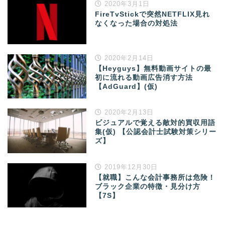
2020年3月1日
FireTvStickで突然NETFLIX見れ
なくなった場合の対処法
2020年2月14日
【Heyguys】無料動画サイトの最
初に流れる動画広告消す方法
【AdGuard】(仮)
2020年2月13日
ビジュアルで覚える敵対的買収用語
集(仮) 【公認会計士試験対策シリー
ズ】
2019年12月30日
【就職】こんな会計事務所は危険！
ブラック企業の特徴・見分け方
【7S】