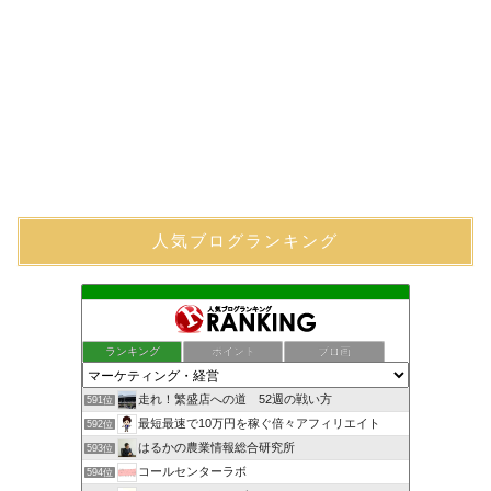
人気ブログランキング
ランキング
ポイント
ブロ画
走れ！繁盛店への道 52週の戦い方
591位
最短最速で10万円を稼ぐ倍々アフィリエイト
592位
はるかの農業情報総合研究所
593位
コールセンターラボ
594位