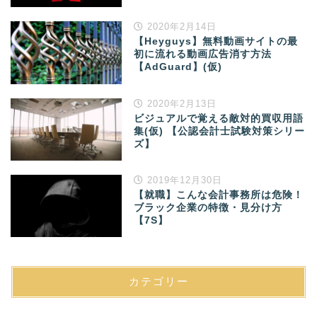
2020年2月14日
【Heyguys】無料動画サイトの最
初に流れる動画広告消す方法
【AdGuard】(仮)
2020年2月13日
ビジュアルで覚える敵対的買収用語
集(仮) 【公認会計士試験対策シリー
ズ】
2019年12月30日
【就職】こんな会計事務所は危険！
ブラック企業の特徴・見分け方
【7S】
カテゴリー