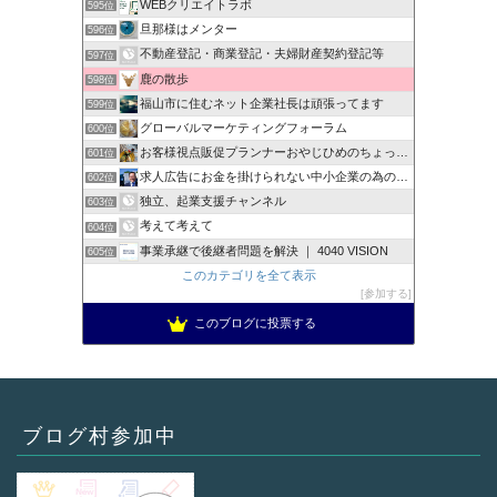
WEBクリエイトラボ
595位
旦那様はメンター
596位
不動産登記・商業登記・夫婦財産契約登記等
597位
鹿の散歩
598位
福山市に住むネット企業社長は頑張ってます
599位
グローバルマーケティングフォーラム
600位
お客様視点販促プランナーおやじひめのちょっとタメになる話
601位
求人広告にお金を掛けられない中小企業の為の【0円求人採用術】
602位
独立、起業支援チャンネル
603位
考えて考えて
604位
事業承継で後継者問題を解決 ｜ 4040 VISION
605位
このカテゴリを全て表示
参加する
このブログに投票する
ブログ村参加中