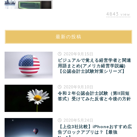
4843
view
最新の投稿
2020年9月15日
ビジュアルで覚える経営学者と関連
用語まとめ(アメリカ経営学説編)
【公認会計士試験対策シリーズ】
2020年9月10日
令和２年公認会計士試験（第II回短
答式）受けてみた反省と今後の方針
2020年5月24日
【上位3社比較】iPhoneおすすめ広
告ブロックアプリは？【最強