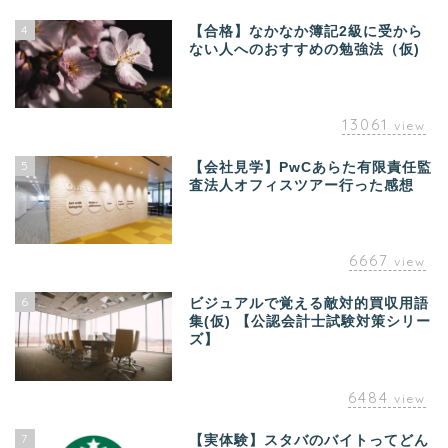
4
【合格】なかなか簿記2級に受から
ない人へのおすすめの勉強法（仮)
13061
view
5
【会社見学】PwCあらた有限責任監
査法人オフィスツアー行った感想
6667
view
6
ビジュアルで覚える敵対的買収用語
集(仮) 【公認会計士試験対策シリー
ズ】
6484
view
7
【実体験】スタバのバイトってどん