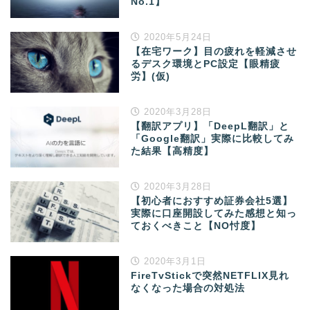
No.1】
2020年5月24日
【在宅ワーク】目の疲れを軽減させ
るデスク環境とPC設定【眼精疲
労】(仮)
2020年3月28日
【翻訳アプリ】「DeepL翻訳」と
「Google翻訳」実際に比較してみ
た結果【高精度】
2020年3月28日
【初心者におすすめ証券会社5選】
実際に口座開設してみた感想と知っ
ておくべきこと【NO忖度】
2020年3月1日
FireTvStickで突然NETFLIX見れ
なくなった場合の対処法