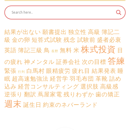
結果が出ない
願書提出
独立性
高級
簿記二
級
金の卵
短答式試験
残念
試験前
盛者必衰
株式投資
英語
簿記三級
鳥
無料
米
目
長野
答練
の疲れ
神メンタル
証券会社
次の目標
緊張
白馬村
眼精疲労
疲れ目
結果発表
睡
行列
眠
超高速勉強法
経営学
羽毛布団
革靴
詰め
込み
経営コンサルティング
選択肢
高級感
逆張り
翻訳
蔦屋家電
残りわずか
歯の矯正
週末
誕生日
約束のネバーランド