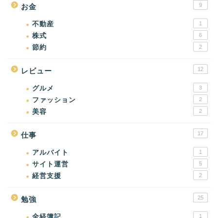
9
お金
不動産
1
株式
6
節約
2
12
レビュー
グルメ
3
ファッション
2
美容
2
17
仕事
アルバイト
1
サイト運営
5
経営支援
2
25
勉強
全経簿記
1