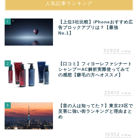
人気記事ランキング
1
【上位3社比較】iPhoneおすすめ広
告ブロックアプリは？【最強
No.1】
30920
view
2
【口コミ】フィヨーレファシナート
シャンプーAC解析実際使ってみて
の感想【癖毛の方へオススメ】
20610
view
3
【昔の人は知ってた？】東京23区で
災害に強い街ランキングと理由まと
め
15352
view