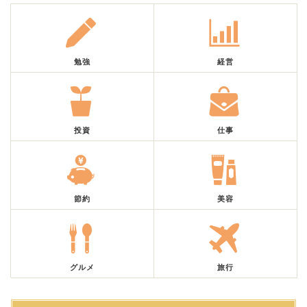
勉強
経営
投資
仕事
節約
美容
グルメ
旅行