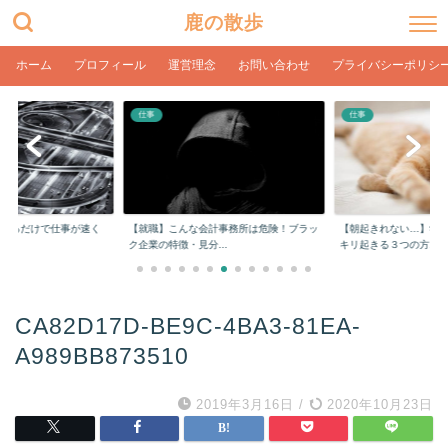
鹿の散歩
ホーム
プロフィール
運営理念
お問い合わせ
プライバシーポリシ
仕事
仕事
をするだけで仕事が速く
【就職】こんな会計事務所は危険！ブラッ
【朝起きれない…】学
ク企業の特徴・見分...
キリ起きる３つの方...
CA82D17D-BE9C-4BA3-81EA-
A989BB873510
2019年3月16日
/
2020年10月23日