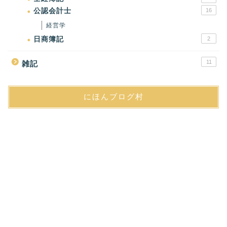
公認会計士
16
経営学
日商簿記
2
11
雑記
にほんブログ村