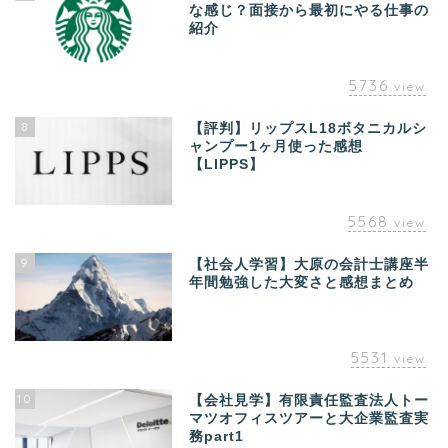
な感じ？面接から最初にやる仕事の
紹介
5736
view
8
【評判】リップスL18ボタニカルシ
ャンプー1ヶ月使った感想
【LIPPS】
5568
view
9
【社会人学習】大原の会計士講座半
年間勉強した大変さと感想まとめ
5531
view
10
【会社見学】有限責任監査法人トー
マツオフィスツアーと大企業監査実
務part1