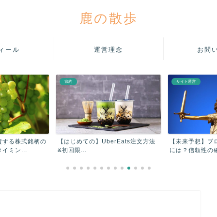
鹿の散歩
ィール
運営理念
お問
節約
サイト運営
資する株式銘柄の
【はじめての】UberEats注文方法
【未来予想】ブ
ミン...
&初回限...
には？信頼性の確