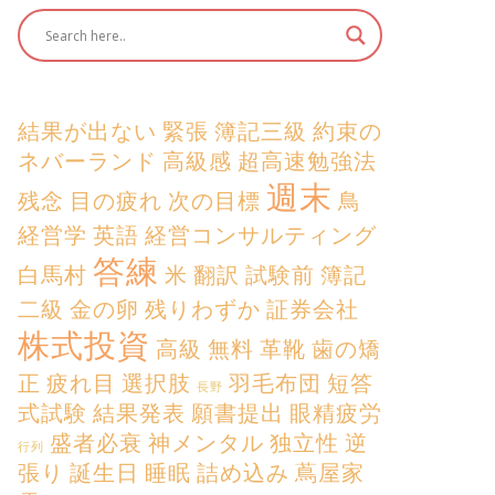
結果が出ない
緊張
簿記三級
約束の
ネバーランド
高級感
超高速勉強法
週末
残念
目の疲れ
次の目標
鳥
経営学
英語
経営コンサルティング
答練
白馬村
米
翻訳
試験前
簿記
二級
金の卵
残りわずか
証券会社
株式投資
高級
無料
革靴
歯の矯
正
疲れ目
選択肢
羽毛布団
短答
長野
式試験
結果発表
願書提出
眼精疲労
盛者必衰
神メンタル
独立性
逆
行列
張り
誕生日
睡眠
詰め込み
蔦屋家