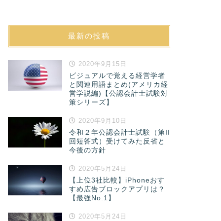
最新の投稿
2020年9月15日
ビジュアルで覚える経営学者
と関連用語まとめ(アメリカ経
営学説編)【公認会計士試験対
策シリーズ】
2020年9月10日
令和２年公認会計士試験（第II
回短答式）受けてみた反省と
今後の方針
2020年5月24日
【上位3社比較】iPhoneおす
すめ広告ブロックアプリは？
【最強No.1】
2020年5月24日