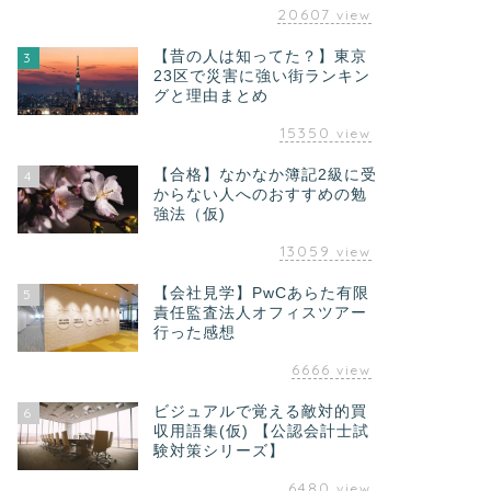
20607
view
【昔の人は知ってた？】東京
3
23区で災害に強い街ランキン
グと理由まとめ
15350
view
【合格】なかなか簿記2級に受
4
からない人へのおすすめの勉
強法（仮)
13059
view
【会社見学】PwCあらた有限
5
責任監査法人オフィスツアー
行った感想
6666
view
ビジュアルで覚える敵対的買
6
収用語集(仮) 【公認会計士試
験対策シリーズ】
6480
view