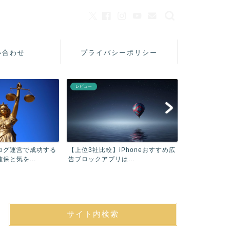
い合わせ
プライバシーポリシー
レビュー
美容
ログ運営で成功する
【上位3社比較】iPhoneおすすめ広
【口コミ】フ
保と気を...
告ブロックアプリは...
シャンプーAC
サイト内検索