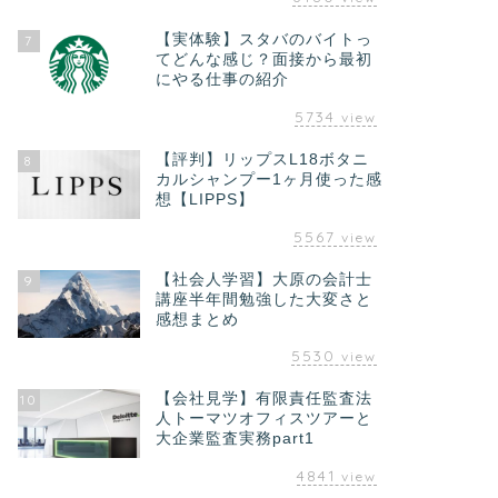
【実体験】スタバのバイトっ
7
てどんな感じ？面接から最初
にやる仕事の紹介
5734
view
【評判】リップスL18ボタニ
8
カルシャンプー1ヶ月使った感
想【LIPPS】
5567
view
【社会人学習】大原の会計士
9
講座半年間勉強した大変さと
感想まとめ
5530
view
【会社見学】有限責任監査法
10
人トーマツオフィスツアーと
大企業監査実務part1
4841
view