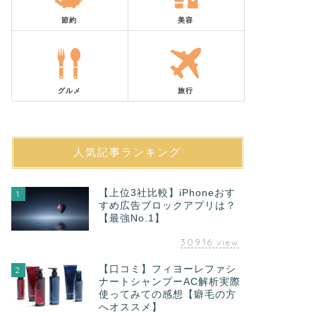
節約
美容
グルメ
旅行
人気記事ランキング
【上位3社比較】iPhoneおす
1
すめ広告ブロックアプリは？
【最強No.1】
30916
view
【口コミ】フィヨーレファシ
2
ナートシャンプーAC解析実際
使ってみての感想【癖毛の方
へオススメ】