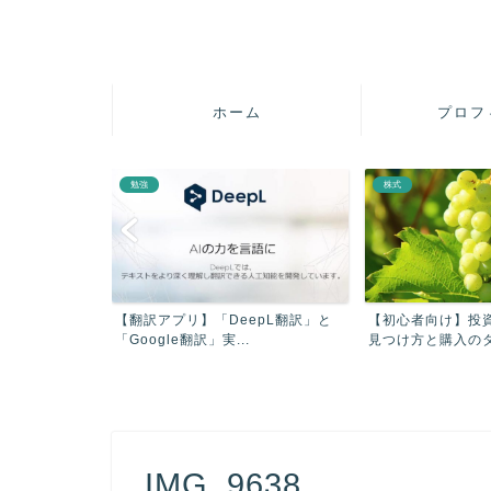
ホーム
プロフ
勉強
株式
疲れを軽減させ
【翻訳アプリ】「DeepL翻訳」と
【初心者向け】投
【...
「Google翻訳」実...
見つけ方と購入のタイ
IMG_9638