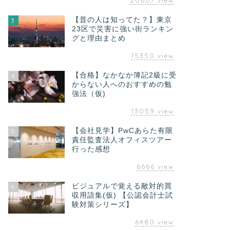
view
【昔の人は知ってた？】東京
3
23区で災害に強い街ランキン
グと理由まとめ
15350
view
【合格】なかなか簿記2級に受
4
からない人へのおすすめの勉
強法（仮)
13059
view
【会社見学】PwCあらた有限
5
責任監査法人オフィスツアー
行った感想
6666
view
ビジュアルで覚える敵対的買
6
収用語集(仮) 【公認会計士試
験対策シリーズ】
6480
view