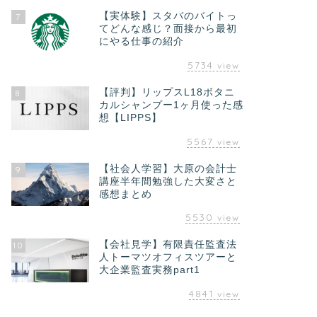
【実体験】スタバのバイトっ
7
てどんな感じ？面接から最初
にやる仕事の紹介
5734
view
【評判】リップスL18ボタニ
8
カルシャンプー1ヶ月使った感
想【LIPPS】
5567
view
【社会人学習】大原の会計士
9
講座半年間勉強した大変さと
感想まとめ
5530
view
【会社見学】有限責任監査法
10
人トーマツオフィスツアーと
大企業監査実務part1
4841
view