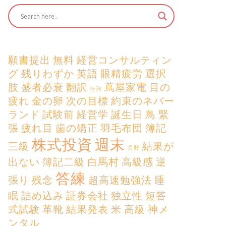
願書提出
無料
経営コンサルティン
グ
残りわずか
英語
眼精疲労
選択
肢
盛者必衰
翻訳
蔦屋家電
目の
行列
疲れ
金の卵
次の目標
約束のネバー
ランド
試験前
経営学
誕生日
鳥
緊
張
疲れ目
歯の矯正
羽毛布団
簿記
株式投資
週末
三級
結果が
長野
出ない
簿記二級
白馬村
高級感
逆
答練
張り
残念
超高速勉強法
睡
眠
詰め込み
証券会社
独立性
短答
式試験
革靴
結果発表
米
高級
神メ
ンタル