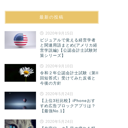
最新の投稿
2020年9月15日
ビジュアルで覚える経営学者
と関連用語まとめ(アメリカ経
営学説編)【公認会計士試験対
策シリーズ】
2020年9月10日
令和２年公認会計士試験（第II
回短答式）受けてみた反省と
今後の方針
2020年5月24日
【上位3社比較】iPhoneおす
すめ広告ブロックアプリは？
【最強No.1】
2020年5月24日