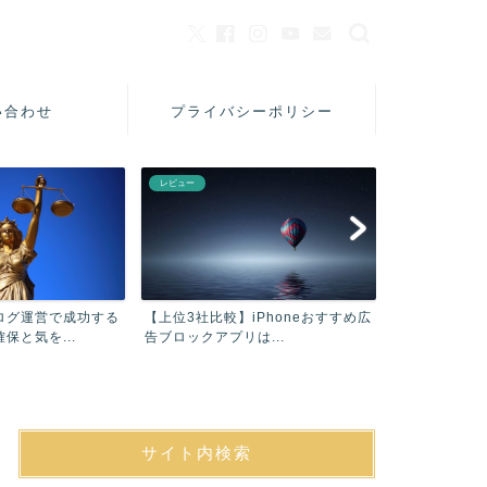
い合わせ
プライバシーポリシー
レビュー
美容
ログ運営で成功する
【上位3社比較】iPhoneおすすめ広
【口コミ】フ
保と気を...
告ブロックアプリは...
シャンプーAC
サイト内検索