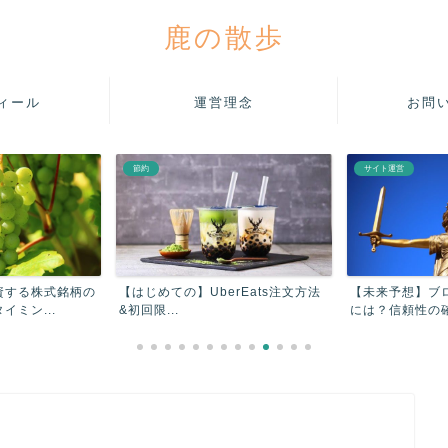
鹿の散歩
ィール
運営理念
お問
節約
サイト運営
資する株式銘柄の
【はじめての】UberEats注文方法
【未来予想】ブ
ミン...
&初回限...
には？信頼性の確