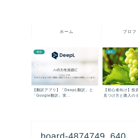
ホーム
プロフ
勉強
株式
疲れを軽減させ
【翻訳アプリ】「DeepL翻訳」と
【初心者向け】投
【...
「Google翻訳」実...
見つけ方と購入のタイ
board-4874749_640