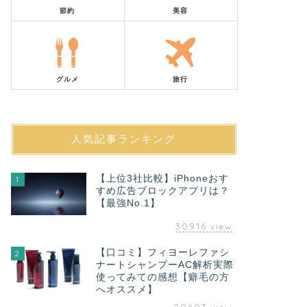
節約
美容
グルメ
旅行
人気記事ランキング
【上位3社比較】iPhoneおす
1
すめ広告ブロックアプリは？
【最強No.1】
30916
view
【口コミ】フィヨーレファシ
2
ナートシャンプーAC解析実際
使ってみての感想【癖毛の方
へオススメ】
20607