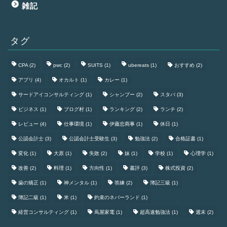
雑記
タグ
CPA
(2)
pwc
(2)
SUITS
(1)
ubereats
(1)
おすすめ
(2)
アプリ
(4)
オカルト
(1)
カレー
(1)
サードアイコンサルティング
(1)
シャンプー
(2)
スタバ
(3)
ビジネス
(1)
ブログ村
(1)
ランキング
(2)
ランチ
(2)
レビュー
(4)
仕事環境
(1)
伊藤忠商事
(1)
休日
(1)
公認会計士
(3)
公認会計士受験生
(3)
勉強法
(2)
合格証書
(1)
変化
(1)
大原
(1)
失敗
(2)
妹
(1)
学校
(1)
心理学
(1)
改善
(2)
料理
(1)
方向性
(1)
書評
(3)
株式投資
(2)
歯の矯正
(1)
神メンタル
(1)
答練
(2)
簿記三級
(1)
簿記二級
(1)
米
(1)
約束のネバーランド
(1)
経営コンサルティング
(1)
蔦屋家電
(1)
超高速勉強法
(1)
週末
(2)