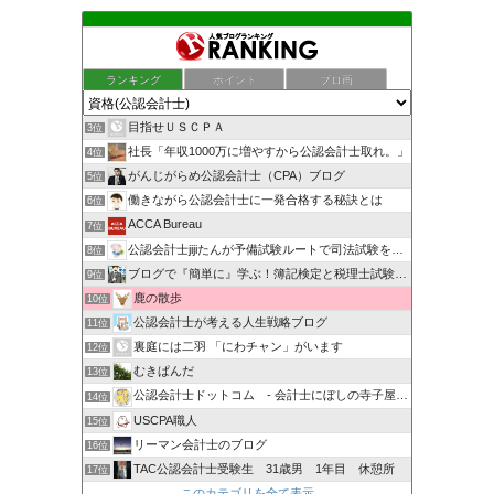
ランキング
ポイント
ブロ画
目指せＵＳＣＰＡ
3位
社長「年収1000万に増やすから公認会計士取れ。」
4位
がんじがらめ公認会計士（CPA）ブログ
5位
働きながら公認会計士に一発合格する秘訣とは
6位
ACCA Bureau
7位
公認会計士jijiたんが予備試験ルートで司法試験を目指すブ…
8位
ブログで『簡単に』学ぶ！簿記検定と税理士試験＆公認会計士試験
9位
鹿の散歩
10位
公認会計士が考える人生戦略ブログ
11位
裏庭には二羽 「にわチャン」がいます
12位
むきぱんだ
13位
公認会計士ドットコム - 会計士にぼしの寺子屋ブログ -
14位
USCPA職人
15位
リーマン会計士のブログ
16位
TAC公認会計士受験生 31歳男 1年目 休憩所
17位
このカテゴリを全て表示