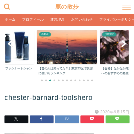
鹿の散歩
ホーム
プロフィール
運営理念
お問い合わせ
プライバシーポリシ
不動産
日商簿記
ーレファシナートシャン
【昔の人は知ってた？】東京23区で災害
【合格】なかなか簿記2
..
に強い街ランキング...
へのおすすめの勉強...
chester-barnard-toolshero
2020年9月15日