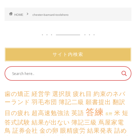
HOME
chester-barnard-toolshero
サイト内検索
歯の矯正
経営学
選択肢
疲れ目
約束のネバ
ーランド
羽毛布団
簿記二級
願書提出
翻訳
答練
目の疲れ
超高速勉強法
英語
米
短
長野
答式試験
結果が出ない
簿記三級
蔦屋家電
鳥
証券会社
金の卵
眼精疲労
結果発表
詰め