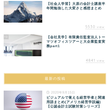
9
【社会人学習】大原の会計士講座半
年間勉強した大変さと感想まとめ
5530
view
10
【会社見学】有限責任監査法人トー
マツオフィスツアーと大企業監査実
務part1
4841
view
最新の投稿
2020年9月15日
ビジュアルで覚える経営学者と関連
用語まとめ(アメリカ経営学説編)
【公認会計士試験対策シリーズ】