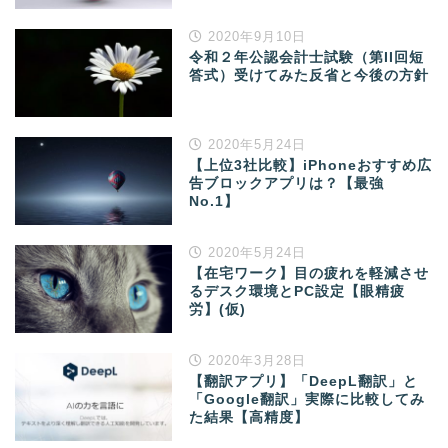
2020年9月10日
令和２年公認会計士試験（第II回短
答式）受けてみた反省と今後の方針
2020年5月24日
【上位3社比較】iPhoneおすすめ広
告ブロックアプリは？【最強
No.1】
2020年5月24日
【在宅ワーク】目の疲れを軽減させ
るデスク環境とPC設定【眼精疲
労】(仮)
2020年3月28日
【翻訳アプリ】「DeepL翻訳」と
「Google翻訳」実際に比較してみ
た結果【高精度】