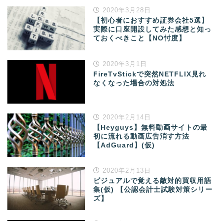
2020年3月28日
【初心者におすすめ証券会社5選】
実際に口座開設してみた感想と知っ
ておくべきこと【NO忖度】
2020年3月1日
FireTvStickで突然NETFLIX見れ
なくなった場合の対処法
2020年2月14日
【Heyguys】無料動画サイトの最
初に流れる動画広告消す方法
【AdGuard】(仮)
2020年2月13日
ビジュアルで覚える敵対的買収用語
集(仮) 【公認会計士試験対策シリー
ズ】