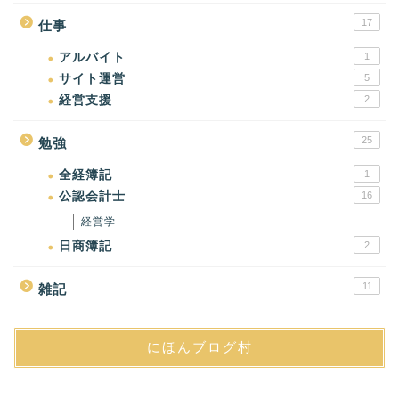
17
仕事
アルバイト
1
サイト運営
5
経営支援
2
25
勉強
全経簿記
1
公認会計士
16
経営学
日商簿記
2
11
雑記
にほんブログ村