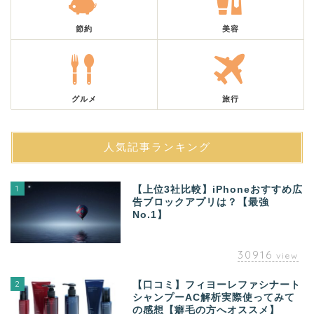
節約
美容
グルメ
旅行
人気記事ランキング
1
【上位3社比較】iPhoneおすすめ広
告ブロックアプリは？【最強
No.1】
30916
view
2
【口コミ】フィヨーレファシナート
シャンプーAC解析実際使ってみて
の感想【癖毛の方へオススメ】