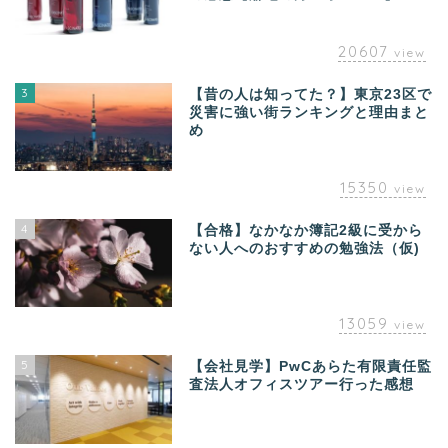
20607
view
3
【昔の人は知ってた？】東京23区で
災害に強い街ランキングと理由まと
め
15350
view
4
【合格】なかなか簿記2級に受から
ない人へのおすすめの勉強法（仮)
13059
view
5
【会社見学】PwCあらた有限責任監
査法人オフィスツアー行った感想