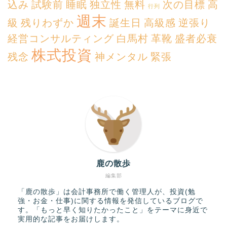
込み
試験前
睡眠
独立性
無料
次の目標
高
行列
週末
級
残りわずか
誕生日
高級感
逆張り
経営コンサルティング
白馬村
革靴
盛者必衰
株式投資
残念
神メンタル
緊張
鹿の散歩
編集部
「鹿の散歩」は会計事務所で働く管理人が、投資(勉
強・お金・仕事)に関する情報を発信しているブログで
す。「もっと早く知りたかったこと」をテーマに身近で
実用的な記事をお届けします。