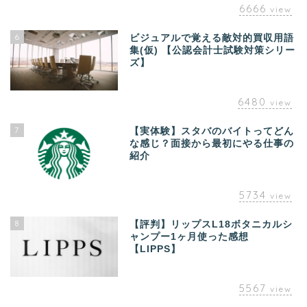
6666
view
6
ビジュアルで覚える敵対的買収用語
集(仮) 【公認会計士試験対策シリー
ズ】
6480
view
7
【実体験】スタバのバイトってどん
な感じ？面接から最初にやる仕事の
紹介
5734
view
8
【評判】リップスL18ボタニカルシ
ャンプー1ヶ月使った感想
【LIPPS】
5567
view