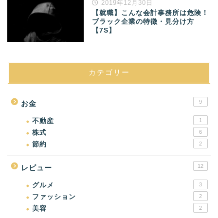
2019年12月30日
【就職】こんな会計事務所は危険！
ブラック企業の特徴・見分け方
【7S】
カテゴリー
9
お金
不動産
1
株式
6
節約
2
12
レビュー
グルメ
3
ファッション
2
美容
2