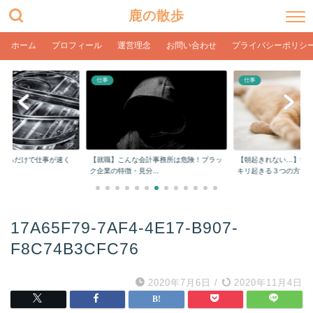
鹿の散歩
ホーム
プロフィール
運営理念
お問い合わせ
プライバシーポリシ
仕事
仕事
をするだけで仕事が速く
【就職】こんな会計事務所は危険！ブラッ
【朝起きれない…】学
ク企業の特徴・見分...
キリ起きる３つの方...
17A65F79-7AF4-4E17-B907-
F8C74B3CFC76
2020年7月6日
/
2020年11月4日