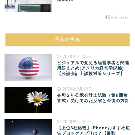
4846
view
最新の投稿
2020年9月15日
ビジュアルで覚える経営学者と関連
用語まとめ(アメリカ経営学説編)
【公認会計士試験対策シリーズ】
2020年9月10日
令和２年公認会計士試験（第II回短
答式）受けてみた反省と今後の方針
2020年5月24日
【上位3社比較】iPhoneおすすめ広
告ブロックアプリは？【最強