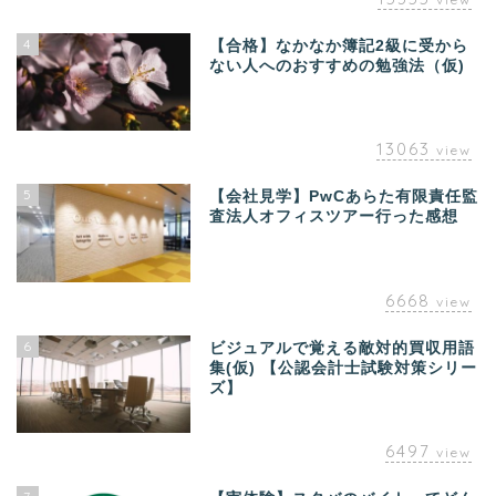
4
【合格】なかなか簿記2級に受から
ない人へのおすすめの勉強法（仮)
13063
view
5
【会社見学】PwCあらた有限責任監
査法人オフィスツアー行った感想
6668
view
6
ビジュアルで覚える敵対的買収用語
集(仮) 【公認会計士試験対策シリー
ズ】
6497
view