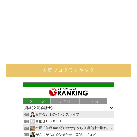
人気ブログランキング
ランキング
ポイント
ブロ画
女性会計士のバランスライフ
3位
目指せＵＳＣＰＡ
4位
社長「年収1000万に増やすから公認会計士取れ。」
5位
がんじがらめ公認会計士（CPA）ブログ
6位