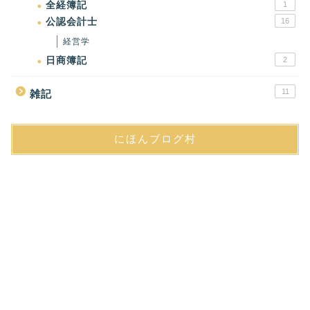
全経簿記
1
公認会計士
16
経営学
日商簿記
2
11
雑記
にほんブログ村