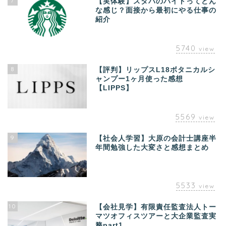
7
【実体験】スタバのバイトってどん
な感じ？面接から最初にやる仕事の
紹介
5740
view
8
【評判】リップスL18ボタニカルシ
ャンプー1ヶ月使った感想
【LIPPS】
5569
view
9
【社会人学習】大原の会計士講座半
年間勉強した大変さと感想まとめ
5533
view
10
【会社見学】有限責任監査法人トー
マツオフィスツアーと大企業監査実
務part1