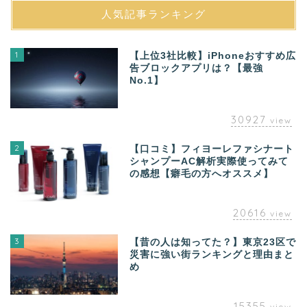
人気記事ランキング
1
【上位3社比較】iPhoneおすすめ広
告ブロックアプリは？【最強
No.1】
30927
view
2
【口コミ】フィヨーレファシナート
シャンプーAC解析実際使ってみて
の感想【癖毛の方へオススメ】
20616
view
3
【昔の人は知ってた？】東京23区で
災害に強い街ランキングと理由まと
め
15355
view