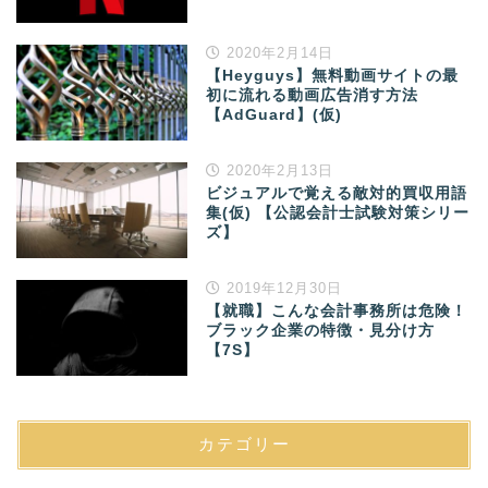
2020年2月14日
【Heyguys】無料動画サイトの最
初に流れる動画広告消す方法
【AdGuard】(仮)
2020年2月13日
ビジュアルで覚える敵対的買収用語
集(仮) 【公認会計士試験対策シリー
ズ】
2019年12月30日
【就職】こんな会計事務所は危険！
ブラック企業の特徴・見分け方
【7S】
カテゴリー