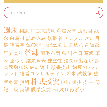
週末
翻訳
短答式試験
蔦屋家電
疲れ目
残
念
白馬村
詰め込み
緊張
神メンタル
次の目
標
経営学
金の卵
簿記三級
目の疲れ
高級感
答練
証券会社
羽毛布団
鳥
誕生日
高級
革
靴
逆張り
結果発表
独立性
結果が出ない
超
高速勉強法
歯の矯正
願書提出
約束のネバー
ランド
経営コンサルティング
米
試験前
盛
株式投資
者必衰
無料
睡眠
選択肢
簿
長野
記二級
英語
眼精疲労
残りわずか
行列