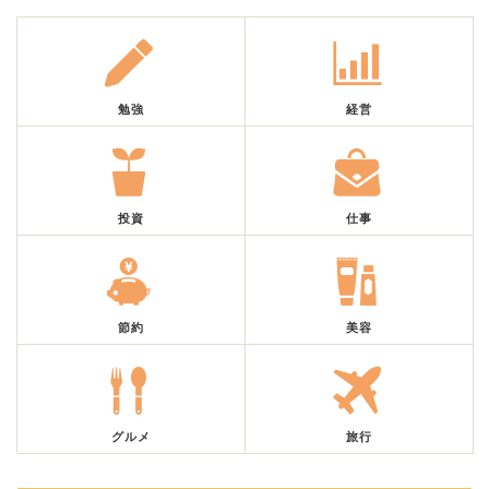
勉強
経営
投資
仕事
節約
美容
グルメ
旅行