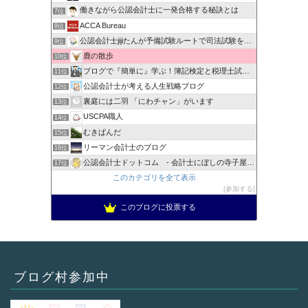
働きながら公認会計士に一発合格する秘訣とは
7位
ACCA Bureau
8位
公認会計士jijiたんが予備試験ルートで司法試験を目指すブ…
9位
鹿の散歩
10位
ブログで『簡単に』学ぶ！簿記検定と税理士試験＆公認会計士試験
11位
公認会計士が考える人生戦略ブログ
12位
裏庭には二羽 「にわチャン」がいます
13位
USCPA職人
14位
むきぱんだ
15位
リーマン会計士のブログ
16位
公認会計士ドットコム - 会計士にぼしの寺子屋ブログ -
17位
このカテゴリを全て表示
参加する
このブログに投票する
ブログ村参加中