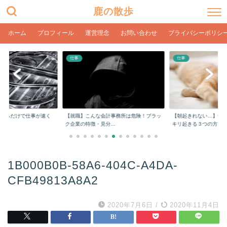
鹿の散歩
ホーム
プロフィール
運営理念
お問い合わせ
プライバシーポリシ
仕事
仕事
をするだけで仕事が速く
【就職】こんな会計事務所は危険！ブラッ
【朝起きれない…】学
ク企業の特徴・見分...
キリ起きる３つの方...
1B000B0B-58A6-404C-A4DA-
CFB49813A8A2
2020年7月6日
/
2020年11月4日