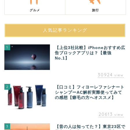
グルメ
旅行
人気記事ランキング
1
【上位3社比較】iPhoneおすすめ広
告ブロックアプリは？【最強
No.1】
30924
view
2
【口コミ】フィヨーレファシナート
シャンプーAC解析実際使ってみて
の感想【癖毛の方へオススメ】
20613
view
3
【昔の人は知ってた？】東京23区で