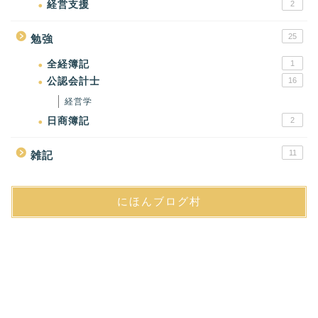
経営支援
2
25
勉強
全経簿記
1
公認会計士
16
経営学
日商簿記
2
11
雑記
にほんブログ村