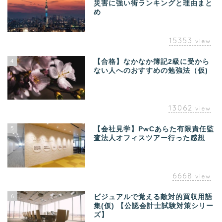
災害に強い街ランキングと理由まと
め
15353
view
4
【合格】なかなか簿記2級に受から
ない人へのおすすめの勉強法（仮)
13062
view
5
【会社見学】PwCあらた有限責任監
査法人オフィスツアー行った感想
6668
view
6
ビジュアルで覚える敵対的買収用語
集(仮) 【公認会計士試験対策シリー
ズ】