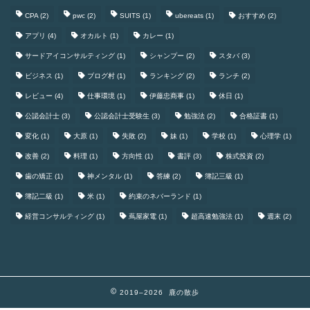
CPA
(2)
pwc
(2)
SUITS
(1)
ubereats
(1)
おすすめ
(2)
アプリ
(4)
オカルト
(1)
カレー
(1)
サードアイコンサルティング
(1)
シャンプー
(2)
スタバ
(3)
ビジネス
(1)
ブログ村
(1)
ランキング
(2)
ランチ
(2)
レビュー
(4)
仕事環境
(1)
伊藤忠商事
(1)
休日
(1)
公認会計士
(3)
公認会計士受験生
(3)
勉強法
(2)
合格証書
(1)
変化
(1)
大原
(1)
失敗
(2)
妹
(1)
学校
(1)
心理学
(1)
改善
(2)
料理
(1)
方向性
(1)
書評
(3)
株式投資
(2)
歯の矯正
(1)
神メンタル
(1)
答練
(2)
簿記三級
(1)
簿記二級
(1)
米
(1)
約束のネバーランド
(1)
経営コンサルティング
(1)
蔦屋家電
(1)
超高速勉強法
(1)
週末
(2)
2019–2026 鹿の散歩