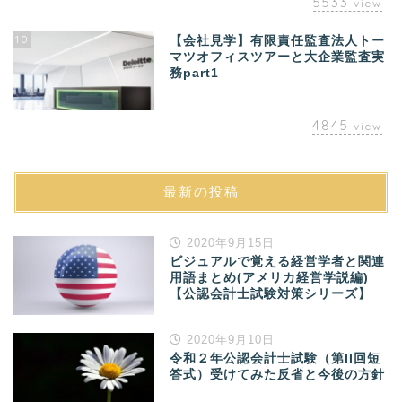
5533
view
10
【会社見学】有限責任監査法人トー
マツオフィスツアーと大企業監査実
務part1
4845
view
最新の投稿
2020年9月15日
ビジュアルで覚える経営学者と関連
用語まとめ(アメリカ経営学説編)
【公認会計士試験対策シリーズ】
2020年9月10日
令和２年公認会計士試験（第II回短
答式）受けてみた反省と今後の方針