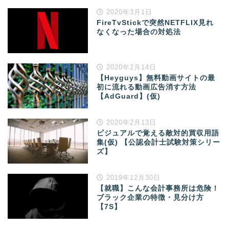
2020年3月1日
FireTvStickで突然NETFLIX見れ
なくなった場合の対処法
2020年2月14日
【Heyguys】無料動画サイトの最
初に流れる動画広告消す方法
【AdGuard】(仮)
2020年2月13日
ビジュアルで覚える敵対的買収用語
集(仮) 【公認会計士試験対策シリー
ズ】
2019年12月30日
【就職】こんな会計事務所は危険！
ブラック企業の特徴・見分け方
【7S】