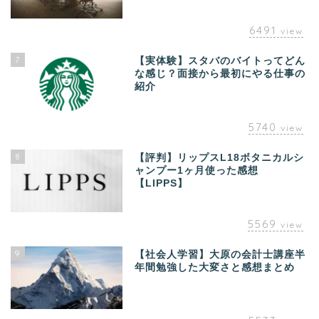
6491
view
7
【実体験】スタバのバイトってどん
な感じ？面接から最初にやる仕事の
紹介
5740
view
8
【評判】リップスL18ボタニカルシ
ャンプー1ヶ月使った感想
【LIPPS】
5569
view
9
【社会人学習】大原の会計士講座半
年間勉強した大変さと感想まとめ