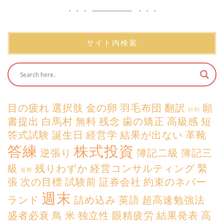
サイト内検索
目の疲れ
選択肢
金の卵
羽毛布団
翻訳
願
行列
書提出
白馬村
無料
残念
歯の矯正
高級感
短
答式試験
誕生日
経営学
結果が出ない
革靴
答練
株式投資
逆張り
簿記二級
簿記三
級
残りわずか
経営コンサルティング
緊
長野
張
次の目標
試験前
証券会社
約束のネバー
週末
ランド
詰め込み
英語
超高速勉強法
盛者必衰
鳥
米
独立性
眼精疲労
結果発表
高