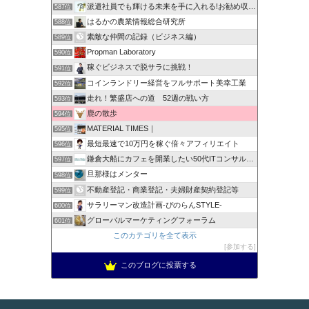
派遣社員でも輝ける未来を手に入れる!お勧め収入確保術！
587位
はるかの農業情報総合研究所
588位
素敵な仲間の記録（ビジネス編）
589位
Propman Laboratory
590位
稼ぐビジネスで脱サラに挑戦！
591位
コインランドリー経営をフルサポート美幸工業
592位
走れ！繁盛店への道 52週の戦い方
593位
鹿の散歩
594位
MATERIAL TIMES｜
595位
最短最速で10万円を稼ぐ倍々アフィリエイト
596位
鎌倉大船にカフェを開業したい50代ITコンサルのブログ
597位
旦那様はメンター
598位
不動産登記・商業登記・夫婦財産契約登記等
599位
サラリーマン改造計画-ぴのらんSTYLE-
600位
グローバルマーケティングフォーラム
601位
このカテゴリを全て表示
参加する
このブログに投票する