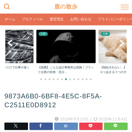
鹿の散歩
ホーム
プロフィール
運営理念
お問い合わせ
プライバシーポリシ
仕事
仕事
をするだけで仕事が速く
【就職】こんな会計事務所は危険！ブラッ
【朝起きれない…】学
ク企業の特徴・見分...
キリ起きる３つの方...
9873A6B0-6BF8-4E5C-8F5A-
C2511E0D8912
2019年8月23日
/
2020年11月4日