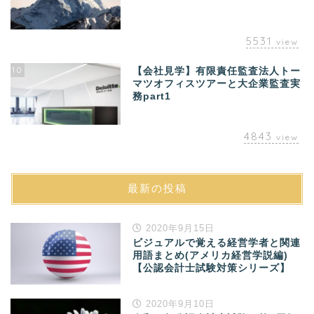
5531
view
10
【会社見学】有限責任監査法人トー
マツオフィスツアーと大企業監査実
務part1
4843
view
最新の投稿
2020年9月15日
ビジュアルで覚える経営学者と関連
用語まとめ(アメリカ経営学説編)
【公認会計士試験対策シリーズ】
2020年9月10日