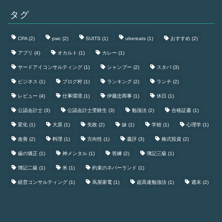
タグ
CPA
(2)
pwc
(2)
SUITS
(1)
ubereats
(1)
おすすめ
(2)
アプリ
(4)
オカルト
(1)
カレー
(1)
サードアイコンサルティング
(1)
シャンプー
(2)
スタバ
(3)
ビジネス
(1)
ブログ村
(1)
ランキング
(2)
ランチ
(2)
レビュー
(4)
仕事環境
(1)
伊藤忠商事
(1)
休日
(1)
公認会計士
(3)
公認会計士受験生
(3)
勉強法
(2)
合格証書
(1)
変化
(1)
大原
(1)
失敗
(2)
妹
(1)
学校
(1)
心理学
(1)
改善
(2)
料理
(1)
方向性
(1)
書評
(3)
株式投資
(2)
歯の矯正
(1)
神メンタル
(1)
答練
(2)
簿記三級
(1)
簿記二級
(1)
米
(1)
約束のネバーランド
(1)
経営コンサルティング
(1)
蔦屋家電
(1)
超高速勉強法
(1)
週末
(2)