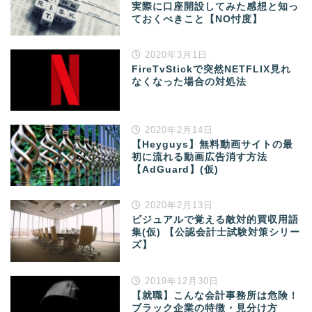
実際に口座開設してみた感想と知っ
ておくべきこと【NO忖度】
2020年3月1日
FireTvStickで突然NETFLIX見れ
なくなった場合の対処法
2020年2月14日
【Heyguys】無料動画サイトの最
初に流れる動画広告消す方法
【AdGuard】(仮)
2020年2月13日
ビジュアルで覚える敵対的買収用語
集(仮) 【公認会計士試験対策シリー
ズ】
2019年12月30日
【就職】こんな会計事務所は危険！
ブラック企業の特徴・見分け方