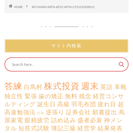
HOME
9873A6B0-6BF8-4E5C-8F5A-C2511E0D8912
サイト内検索
答練
株式投資
週末
白馬村
英語
革靴
独立性
緊張
歯の矯正
無料
残念
経営コンサ
ルティング
誕生日
高級
羽毛布団
疲れ目
超
高速勉強法
逆張り
証券会社
願書提出
蔦
行列
屋家電
眼精疲労
詰め込み
盛者必衰
神メン
タル
短答式試験
簿記三級
経営学
結果発表