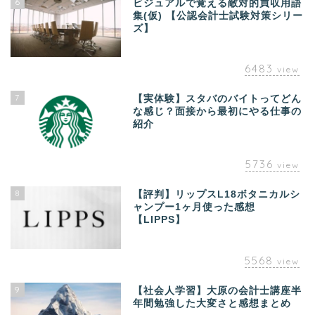
6
ビジュアルで覚える敵対的買収用語
集(仮) 【公認会計士試験対策シリー
ズ】
6483
view
7
【実体験】スタバのバイトってどん
な感じ？面接から最初にやる仕事の
紹介
5736
view
8
【評判】リップスL18ボタニカルシ
ャンプー1ヶ月使った感想
【LIPPS】
5568
view
9
【社会人学習】大原の会計士講座半
年間勉強した大変さと感想まとめ