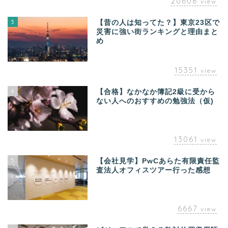
20608
view
3
【昔の人は知ってた？】東京23区で
災害に強い街ランキングと理由まと
め
15351
view
4
【合格】なかなか簿記2級に受から
ない人へのおすすめの勉強法（仮)
13061
view
5
【会社見学】PwCあらた有限責任監
査法人オフィスツアー行った感想
6667
view