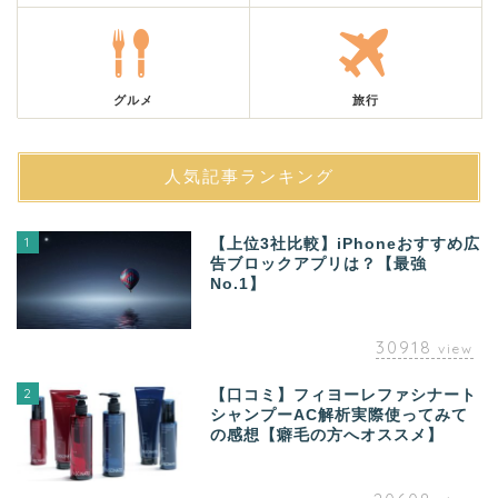
グルメ
旅行
人気記事ランキング
1
【上位3社比較】iPhoneおすすめ広
告ブロックアプリは？【最強
No.1】
30918
view
2
【口コミ】フィヨーレファシナート
シャンプーAC解析実際使ってみて
の感想【癖毛の方へオススメ】