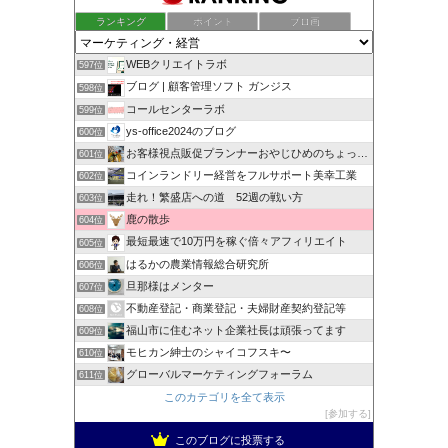
ランキング
ポイント
ブロ画
WEBクリエイトラボ
597位
ブログ | 顧客管理ソフト ガンジス
598位
コールセンターラボ
599位
ys-office2024のブログ
600位
お客様視点販促プランナーおやじひめのちょっとタメになる話
601位
コインランドリー経営をフルサポート美幸工業
602位
走れ！繁盛店への道 52週の戦い方
603位
鹿の散歩
604位
最短最速で10万円を稼ぐ倍々アフィリエイト
605位
はるかの農業情報総合研究所
606位
旦那様はメンター
607位
不動産登記・商業登記・夫婦財産契約登記等
608位
福山市に住むネット企業社長は頑張ってます
609位
モヒカン紳士のシャイコフスキ〜
610位
グローバルマーケティングフォーラム
611位
このカテゴリを全て表示
参加する
このブログに投票する