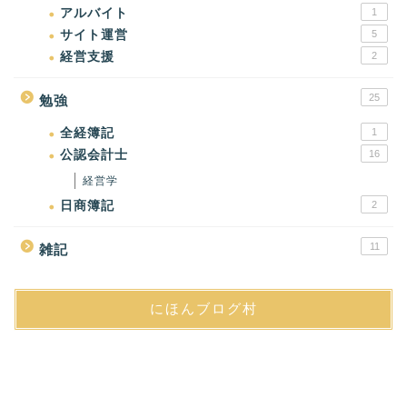
アルバイト
1
サイト運営
5
経営支援
2
25
勉強
全経簿記
1
公認会計士
16
経営学
日商簿記
2
11
雑記
にほんブログ村