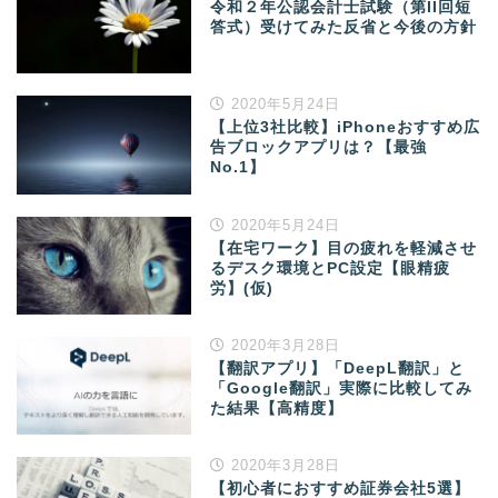
令和２年公認会計士試験（第II回短
答式）受けてみた反省と今後の方針
2020年5月24日
【上位3社比較】iPhoneおすすめ広
告ブロックアプリは？【最強
No.1】
2020年5月24日
【在宅ワーク】目の疲れを軽減させ
るデスク環境とPC設定【眼精疲
労】(仮)
2020年3月28日
【翻訳アプリ】「DeepL翻訳」と
「Google翻訳」実際に比較してみ
た結果【高精度】
2020年3月28日
【初心者におすすめ証券会社5選】